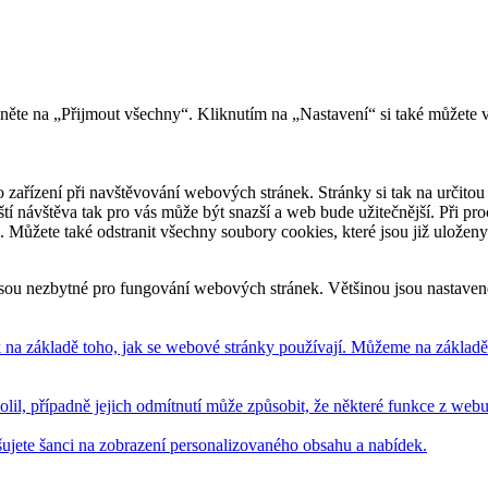
kněte na „Přijmout všechny“. Kliknutím na „Nastavení“ si také můžete 
 zařízení při navštěvování webových stránek. Stránky si tak na určitou 
říští návštěva tak pro vás může být snazší a web bude užitečnější. Při
e. Můžete také odstranit všechny soubory cookies, které jsou již uložen
sou nezbytné pro fungování webových stránek. Většinou jsou nastavené 
na základě toho, jak se webové stránky používají. Můžeme na základě n
volil, případně jejich odmítnutí může způsobit, že některé funkce z we
šujete šanci na zobrazení personalizovaného obsahu a nabídek.