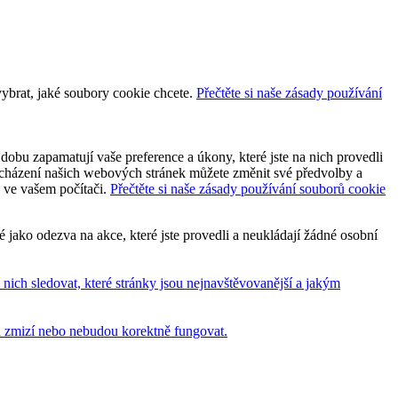
vybrat, jaké soubory cookie chcete.
Přečtěte si naše zásady používání
dobu zapamatují vaše preference a úkony, které jste na nich provedli
 procházení našich webových stránek můžete změnit své předvolby a
y ve vašem počítači.
Přečtěte si naše zásady používání souborů cookie
jako odezva na akce, které jste provedli a neukládají žádné osobní
ich sledovat, které stránky jsou nejnavštěvovanější a jakým
bu zmizí nebo nebudou korektně fungovat.