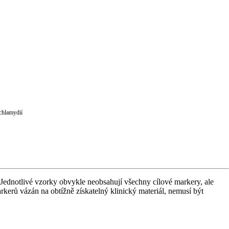
chlamydií
 Jednotlivé vzorky obvykle neobsahují všechny cílové markery, ale
rkerů vázán na obtížně získatelný klinický materiál, nemusí být