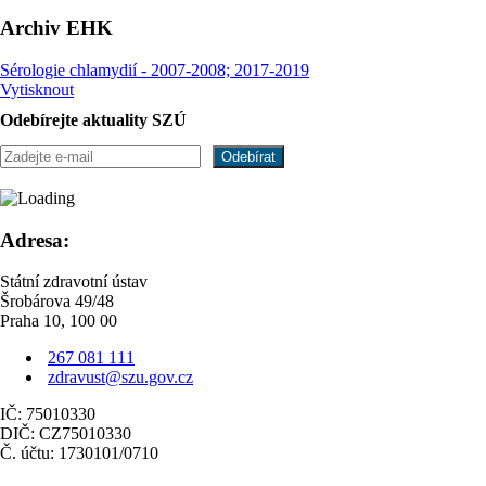
Archiv EHK
Sérologie chlamydií - 2007-2008; 2017-2019
Vytisknout
Odebírejte aktuality SZÚ
Adresa:
Státní zdravotní ústav
Šrobárova 49/48
Praha 10, 100 00
267 081 111
zdravust@szu.gov.cz
IČ: 75010330
DIČ: CZ75010330
Č. účtu: 1730101/0710