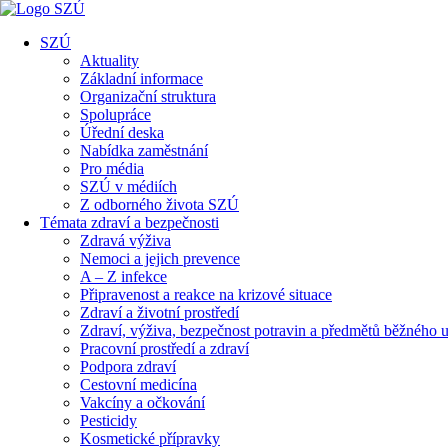
SZÚ
Aktuality
Základní informace
Organizační struktura
Spolupráce
Úřední deska
Nabídka zaměstnání
Pro média
SZÚ v médiích
Z odborného života SZÚ
Témata zdraví a bezpečnosti
Zdravá výživa
Nemoci a jejich prevence
A – Z infekce
Připravenost a reakce na krizové situace
Zdraví a životní prostředí
Zdraví, výživa, bezpečnost potravin a předmětů běžného u
Pracovní prostředí a zdraví
Podpora zdraví
Cestovní medicína
Vakcíny a očkování
Pesticidy
Kosmetické přípravky