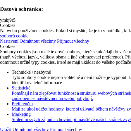
Datová schránka:
ymkj9r5
Cookies
Na webu používáme cookies. Pokud si myslíte, že je to v pořádku, kli
souborů cookie
Nastavení
Odmítnout všechny
Přijmout všechny
Cookies
Soubory cookies jsou malé textové soubory, které se ukládají do vašeho
(např. výchozí jazyk, velikost písma a jiné zobrazovací preference). P
odmítnout určité typy cookies, které se mají ukládat do vašeho počítač
Technické / nezbytné
Tyto soubory cookie nejsou volitelné a není možné je vypnout. J
identifikovatelné informace.
Statistické
Pomáhají nám zlepšovat funkčnost a strukturu webových stránek 
způsobem se návštěvnici na webu pohybují.
Preferenční
Mají za úkol udržet hodnoty, které si uživatel během návštěvy z
Marketing
Sdílením svých zájmů a chování při návštěvě našich stránek zvy
Uložit
Odmítnout všechny
Přijmout všechny