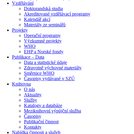
Vzdělávání
Doktorandská studia
Akreditované vzdělávací programy
Kalendář akcí
Materiály ze seminářů
Projekty
Operační programy
Výzkumné projekty
WHO
EHP a Norské fondy
Publikace – Data
Data a statistické údaje
Zdravotně výchovné materiály
Směrnice WHO
Časopisy vydávané v SZÚ
Knihovna
O nás
Aktuality
Služby
Katalogy a databáze
Meziknihovní výpůjční služba
Časopisy
Publikační činnost
Kontakty
Nabídka činnosti a služeb