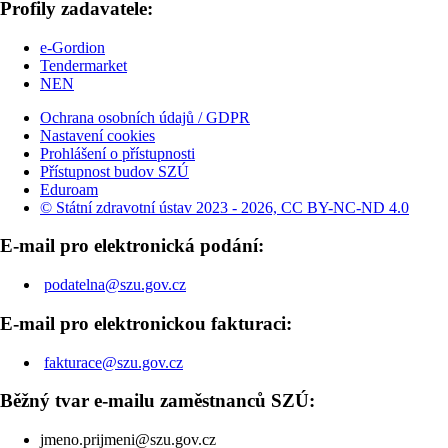
Profily zadavatele:
e-Gordion
Tendermarket
NEN
Ochrana osobních údajů / GDPR
Nastavení cookies
Prohlášení o přístupnosti
Přístupnost budov SZÚ
Eduroam
© Státní zdravotní ústav 2023 - 2026, CC BY-NC-ND 4.0
E-mail pro elektronická podání:
podatelna@szu.gov.cz
E-mail pro elektronickou fakturaci:
fakturace@szu.gov.cz
Běžný tvar e-mailu zaměstnanců SZÚ:
jmeno.prijmeni@szu.gov.cz