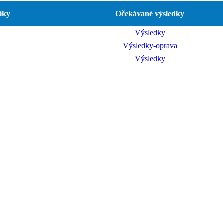
íky
Očekávané výsledky
Výsledky
Výsledky-oprava
Výsledky