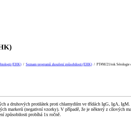
EHK)
obiologii (EHK)
/
Seznam programů zkoušení způsobilosti (EHK)
/
PT#M/21/rok Sérologie 
ých a druhových protilátek proti chlamydiím ve třídách IgG, IgA, IgM.
ých markerů (negativní vzorky). V případě, že je některý z cílových ma
í způsobilosti probíhá 1x ročně.