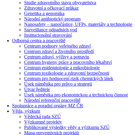
Studie zdravotního stavu obyvatelstva
Zdravotní a očkovací průkaz
Genetika a genomika
Národní antibiotický program
Nanosafety – nanočástice, UFPs, materiály a technologie
Surveillance odpadních vod
Institucionální stravování
Odborná centra a pracoviště
Centrum podpory veřejného zdraví
Centrum zdraví a životního prostředí
Centrum zdraví, výživy a potravin
Centrum hygieny práce a pracovního lékařství
Centrum epidemiologie a mikrobiologie
Centrum toxikologie a zdravotní bezpečnosti
Centrum pro hodnocení rizik chemických látek
Úsek náměstka pro právo a strategii
Útvar ředitele
Úsek náměstka pro ekonomickou a technickou činnost
Národní referenční pracoviště
Spolupráce a poradní orgány MZ ČR
Věda, výzkum
Vědecká rada SZÚ
Výzkumné projekty
Publikované výsledky vědy a výzkumu SZÚ
Mapa preventivních projektů