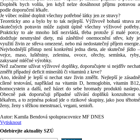
Doplněk bych volila, jen když nelze dosáhnout příjmu potravou a
podle doporučení lékaře.
Je vůbec reálné doplnit všechny potřebné látky jen ze stravy?
Teoreticky ano a bylo by to tak nejlepší. Výživově bohatá strava ze
skutečných potravin může zajistit úplně všechny výživové potřeby.
Prakticky to ale mnoho lidí nezvládá, třeba protože jí malé porce,
dodržuje nesmyslné diety, má zánětlivé onemocnění střev, kdy je
využití živin ze střeva omezené, nebo má nedostatečný příjem energie.
Nejvhodnější přístup není konkrétní jedna dieta, ale skutečné jídlo –
vejce, maso, luštěniny, zelenina, ovoce, ořechy, semínka, ryby,
zakysané mléčné výrobky.
Než začneme užívat výživové doplňky, doporučujete si nejdřív nechat
změřit případný deficit minerálů či vitaminů z krve?
Ano, ideálně je lepší si nechat stav živin změřit. Nejlepší je zásadně
cílené testování, například na vitamin D, hemoglobin, vitamin B12,
homocystein a další, než házet do sebe hromady produktů naslepo.
Obecně pak doporučuji případné užívání doplňků konzultovat s
lékařem, a to zejména pokud jde o rizikové skupiny, jako jsou těhotné
ženy, ženy s těžkou menstruací, vegani, senioři.
Autor: Kamila Bendová spolupracovnice MF DNES
Vytisknout
Odebírejte aktuality SZÚ