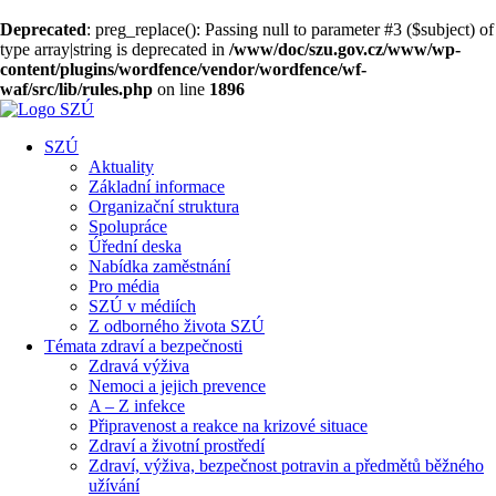
Deprecated
: preg_replace(): Passing null to parameter #3 ($subject) of
type array|string is deprecated in
/www/doc/szu.gov.cz/www/wp-
content/plugins/wordfence/vendor/wordfence/wf-
waf/src/lib/rules.php
on line
1896
SZÚ
Aktuality
Základní informace
Organizační struktura
Spolupráce
Úřední deska
Nabídka zaměstnání
Pro média
SZÚ v médiích
Z odborného života SZÚ
Témata zdraví a bezpečnosti
Zdravá výživa
Nemoci a jejich prevence
A – Z infekce
Připravenost a reakce na krizové situace
Zdraví a životní prostředí
Zdraví, výživa, bezpečnost potravin a předmětů běžného
užívání