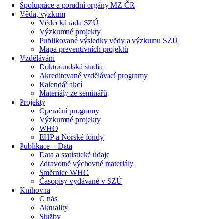
Spolupráce a poradní orgány MZ ČR
Věda, výzkum
Vědecká rada SZÚ
Výzkumné projekty
Publikované výsledky vědy a výzkumu SZÚ
Mapa preventivních projektů
Vzdělávání
Doktorandská studia
Akreditované vzdělávací programy
Kalendář akcí
Materiály ze seminářů
Projekty
Operační programy
Výzkumné projekty
WHO
EHP a Norské fondy
Publikace – Data
Data a statistické údaje
Zdravotně výchovné materiály
Směrnice WHO
Časopisy vydávané v SZÚ
Knihovna
O nás
Aktuality
Služby