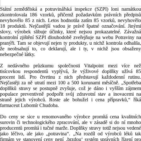
Státní zemědělská a potravinářská inspekce (
SZPI
) loni namátkou
zkontrolovala 186 vzorků, přičemž požadavkům právních předpisů
nevyhovělo 85 z nich. Letos hodnotila zatím 85 vzorků, nevyhovělo
18 produktů. Nejčastější vadou je právě špatné označování. Jinými
slovy, výrobek slibuje účinky, které nejsou prokazatelné. Závažná
kontrolní zjištění SZPI dlouhodobě zveřejňuje na webu Potraviny na
pranýři. Tam se objevují nejen ty produkty, u nichž kontrola odhalila,
že neobsahují to, co deklarují, ale i ty, v nichž jsou obsaženy
nebezpečné látky.
Z nedávného průzkumu společnosti
Vitalpoint
mezi více ne
tisícovkou respondentů vyplývá, že výživové doplňky užívá 85
procent lidí. Pro čtvrtinu z nich představují každodenní rutinu.
Nejčastěji za ně utratí mezi 100 a 500 korunami měsíčně. „Spotřeba
doplňků stravy se postupně zvyšuje, což je dáno i vyšším zájmem
populace preventivně podpořit svůj zdravotní stav a inovacemi na
straně jejich výrobců. Roste ale bohužel i cena přípravků,“ říká
farmaceut
Lubomír Chudoba
.
Do ceny se sice u renomovaného výrobce promítá cena kvalitních
surovin či technologického zpracování, ale v zásadě si do ní mnoho
producentů promítá i tučné marže. Doplňky stravy totiž nejsou vedené
jako léčivo, ale jako „potravina“. „Na rozdíl od výrobců léků tak
firmám ve stanovení ceny není ‚brzdou‘ systém správních řízení pro