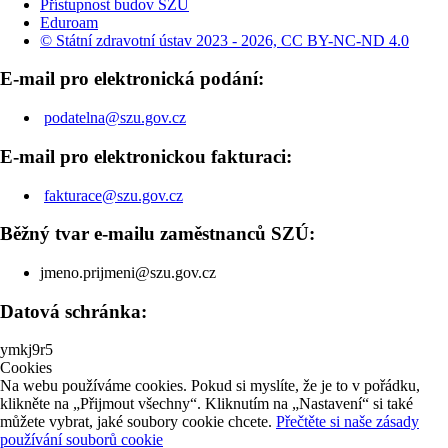
Přístupnost budov SZÚ
Eduroam
© Státní zdravotní ústav 2023 - 2026, CC BY-NC-ND 4.0
E-mail pro elektronická podání:
podatelna@szu.gov.cz
E-mail pro elektronickou fakturaci:
fakturace@szu.gov.cz
Běžný tvar e-mailu zaměstnanců SZÚ:
jmeno.prijmeni@szu.gov.cz
Datová schránka:
ymkj9r5
Cookies
Na webu používáme cookies. Pokud si myslíte, že je to v pořádku,
klikněte na „Přijmout všechny“. Kliknutím na „Nastavení“ si také
můžete vybrat, jaké soubory cookie chcete.
Přečtěte si naše zásady
používání souborů cookie