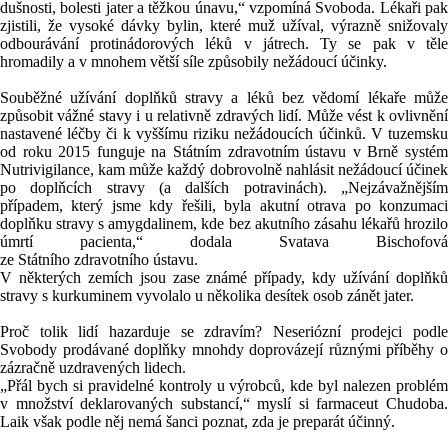
dušnosti, bolesti jater a těžkou únavu,“ vzpomíná Svoboda. Lékaři pak
zjistili, že vysoké dávky bylin, které muž užíval, výrazně snižovaly
odbourávání protinádorových léků v játrech. Ty se pak v těle
hromadily a v mnohem větší síle způsobily nežádoucí účinky.
Souběžné užívání doplňků stravy a léků bez vědomí lékaře může
způsobit vážné stavy i u relativně zdravých lidí. Může vést k ovlivnění
nastavené léčby či k vyššímu riziku nežádoucích účinků. V tuzemsku
od roku 2015 funguje na
Státním
zdravotním
ústavu
v Brně systé
Nutrivigilance, kam může každý dobrovolně nahlásit nežádoucí účinek
po doplňcích stravy (a dalších potravinách). „Nejzávažnějším
případem, který jsme kdy řešili, byla akutní otrava po konzumaci
doplňku stravy s amygdalinem, kde bez akutního zásahu lékařů hrozilo
úmrtí pacienta,“ dodala Svatava Bischofová
ze
Státního
zdravotního
ústavu
.
V některých zemích jsou zase známé případy, kdy užívání doplňků
stravy s kurkuminem vyvolalo u několika desítek osob zánět jater.
Proč tolik lidí hazarduje se zdravím? Neseriózní prodejci podle
Svobody prodávané doplňky mnohdy doprovázejí různými příběhy o
zázračně uzdravených lidech.
„Přál bych si pravidelné kontroly u výrobců, kde byl nalezen problém
v množství deklarovaných substancí,“ myslí si farmaceut
Chudoba
.
Laik však podle něj nemá šanci poznat, zda je preparát účinný.