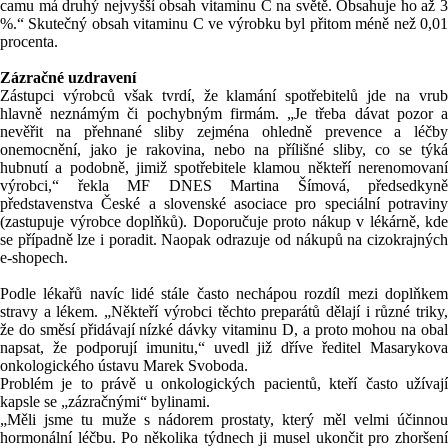
camu má druhý nejvyšší obsah vitaminu C na světě. Obsahuje ho až 3
%.“ Skutečný obsah vitaminu C ve výrobku byl přitom méně než 0,01
procenta.
Zázračné uzdravení
Zástupci výrobců však tvrdí, že klamání spotřebitelů jde na vrub
hlavně neznámým či pochybným firmám. „Je třeba dávat pozor a
nevěřit na přehnané sliby zejména ohledně prevence a léčby
onemocnění, jako je rakovina, nebo na přílišné sliby, co se týká
hubnutí a podobně, jimiž spotřebitele klamou někteří nerenomovaní
výrobci,“ řekla MF DNES Martina Šímová, předsedkyně
představenstva České a slovenské asociace pro speciální potraviny
(zastupuje výrobce doplňků). Doporučuje proto nákup v lékárně, kde
se případně lze i poradit. Naopak odrazuje od nákupů na cizokrajných
e-shopech.
Podle lékařů navíc lidé stále často nechápou rozdíl mezi doplňkem
stravy a lékem. „Někteří výrobci těchto preparátů dělají i různé triky,
že do směsí přidávají nízké dávky vitaminu D, a proto mohou na obal
napsat, že podporují imunitu,“ uvedl již dříve ředitel
Masarykova
onkologického ústavu
Marek Svoboda.
Problém je to právě u onkologických pacientů, kteří často užívají
kapsle se „zázračnými“ bylinami.
„Měli jsme tu muže s nádorem prostaty, který měl velmi účinnou
hormonální léčbu. Po několika týdnech ji musel ukončit pro zhoršení