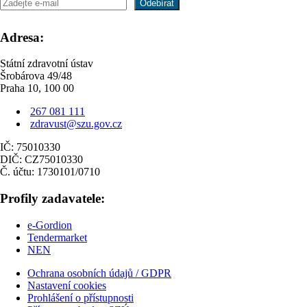
Adresa:
Státní zdravotní ústav
Šrobárova 49/48
Praha 10, 100 00
267 081 111
zdravust@szu.gov.cz
IČ: 75010330
DIČ: CZ75010330
Č. účtu: 1730101/0710
Profily zadavatele:
e-Gordion
Tendermarket
NEN
Ochrana osobních údajů / GDPR
Nastavení cookies
Prohlášení o přístupnosti