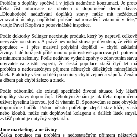
Problém s doplňky spočívá i v jejich nadměrné konzumaci. Je proto
třeba číst informace na obalech o doporučené denní dávce.
„Dlouhodobé nadužívání doplňků stravy může mít nežádoucí
zdravotní účinky, například přílišné nahromadění vitaminů v těle,“
varuje
Pavel Kopřiva
z potravinářské inspekce.
Podle doktorky Selinger neexistuje produkt, který by napravil celkově
nevyváženou stravu. A právě nevhodná strava je důvodem, že většině
populace – i přes masivní polykání doplňků – chybí základní
živiny. Lidé totiž jedí příliš mnoho průmyslově zpracovaných potravin
s minimem zeleniny. Podle nedávno vydané zprávy o zdravotním stavu
obyvatelstva zjistili experti, že česká populace starší čtyř let má
problém s nedostatečným příjmem některých důležitých minerálních
látek. Prakticky všem od dětí po seniory chybí zejména vápník. Ženám
a dětem pak chybí železo a zinek.
Podle odborníků ale existují specifické životní situace, kdy lékaři
doplňky stravy doporučují. Těhotným ženám je tak třeba doporučeno
užívat kyselinu listovou, jod či vitamin D. Sportovcům se zase obvykle
doporučuje hořčík. Pokud někdo potřebuje zlepšit stav kůže, vlasů
nebo kloubů, může mít doplňování kolagenu a dalších látek smysl,
zvlášť pokud je dotyčný vegetarián.
Jíme marketing, a ne živiny
Česká populace má problém s nedostatečným příjmem některých