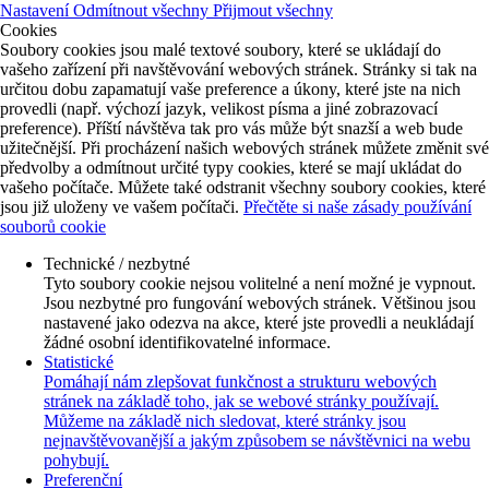
Nastavení
Odmítnout všechny
Přijmout všechny
Cookies
Soubory cookies jsou malé textové soubory, které se ukládají do
vašeho zařízení při navštěvování webových stránek. Stránky si tak na
určitou dobu zapamatují vaše preference a úkony, které jste na nich
provedli (např. výchozí jazyk, velikost písma a jiné zobrazovací
preference). Příští návštěva tak pro vás může být snazší a web bude
užitečnější. Při procházení našich webových stránek můžete změnit své
předvolby a odmítnout určité typy cookies, které se mají ukládat do
vašeho počítače. Můžete také odstranit všechny soubory cookies, které
jsou již uloženy ve vašem počítači.
Přečtěte si naše zásady používání
souborů cookie
Technické / nezbytné
Tyto soubory cookie nejsou volitelné a není možné je vypnout.
Jsou nezbytné pro fungování webových stránek. Většinou jsou
nastavené jako odezva na akce, které jste provedli a neukládají
žádné osobní identifikovatelné informace.
Statistické
Pomáhají nám zlepšovat funkčnost a strukturu webových
stránek na základě toho, jak se webové stránky používají.
Můžeme na základě nich sledovat, které stránky jsou
nejnavštěvovanější a jakým způsobem se návštěvnici na webu
pohybují.
Preferenční