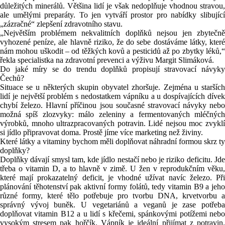
důležitých minerálů. Většina lidí je však nedoplňuje vhodnou stravou,
ale umělými preparáty. To jen vytváří prostor pro nabídky slibující
„zázračné“ zlepšení zdravotního stavu.
„Největším problémem nekvalitních doplňků nejsou jen zbytečně
vyhozené peníze, ale hlavně riziko, že do sebe dostáváme látky, které
nám mohou uškodit – od těžkých kovů a pesticidů až po zbytky léků,“
řekla specialistka na zdravotní prevenci a výživu Margit Slimáková.
Do jaké míry se do trendu doplňků propisují stravovací návyky
Čechů?
Situace se u některých skupin obyvatel zhoršuje. Zejména u starších
lidí je největší problém s nedostatkem vápníku a u dospívajících dívek
chybí železo. Hlavní příčinou jsou současné stravovací návyky nebo
možná spíš zlozvyky: málo zeleniny a fermentovaných mléčných
výrobků, mnoho ultrazpracovaných potravin. Lidé nejsou moc zvyklí
si jídlo připravovat doma. Prostě jíme více marketing než živiny.
Které látky a vitaminy bychom měli doplňovat náhradní formou skrz ty
doplňky?
Doplňky dávají smysl tam, kde jídlo nestačí nebo je riziko deficitu. Jde
třeba o vitamin D, a to hlavně v zimě. U žen v reprodukčním věku,
které mají prokazatelný deficit, je vhodné užívat navíc železo. Při
plánování těhotenství pak aktivní formy folátů, tedy vitamin B9 a jeho
různé formy, které tělo potřebuje pro tvorbu DNA, krvetvorbu a
správný vývoj buněk. U vegetariánů a veganů je zase potřeba
doplňovat vitamin B12 a u lidí s křečemi, spánkovými potížemi nebo
vysokým stresem pak hořčík. Vápník je ideální přijímat z potravin.