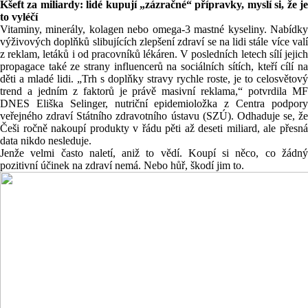
Kšeft za miliardy: lidé kupují „zázračné“ přípravky, myslí si, že je
to vyléčí
Vitaminy, minerály, kolagen nebo omega-3 mastné kyseliny. Nabídky
výživových doplňků slibujících zlepšení zdraví se na lidi stále více valí
z reklam, letáků i od pracovníků lékáren. V posledních letech sílí jejich
propagace také ze strany influencerů na sociálních sítích, kteří cílí na
děti a mladé lidi. „Trh s doplňky stravy rychle roste, je to celosvětový
trend a jedním z faktorů je právě masivní reklama,“ potvrdila MF
DNES
Eliška
Selinger
, nutriční epidemioložka z Centra podpor
veřejného zdraví
Státního
zdravotního
ústavu
(
SZÚ
). Odhaduje se, že
Češi ročně nakoupí produkty v řádu pěti až deseti miliard, ale přesná
data nikdo nesleduje.
Jenže velmi často naletí, aniž to vědí. Koupí si něco, co žádný
pozitivní účinek na zdraví nemá. Nebo hůř, škodí jim to.