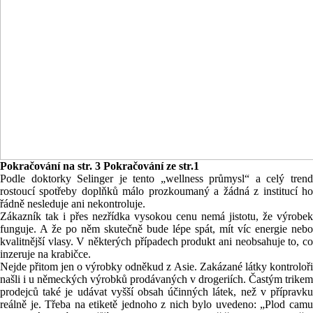
Pokračování na str. 3 Pokračování ze str.1
Podle doktorky Selinger je tento „wellness průmysl“ a celý trend
rostoucí spotřeby doplňků málo prozkoumaný a žádná z institucí ho
řádně nesleduje ani nekontroluje.
Zákazník tak i přes nezřídka vysokou cenu nemá jistotu, že výrobek
funguje. A že po něm skutečně bude lépe spát, mít víc energie nebo
kvalitnější vlasy. V některých případech produkt ani neobsahuje to, co
inzeruje na krabičce.
Nejde přitom jen o výrobky odněkud z
Asie
. Zakázané látky kontroloři
našli i u německých výrobků prodávaných v drogeriích. Častým trikem
prodejců také je udávat vyšší obsah účinných látek, než v přípravku
reálně je. Třeba na etiketě jednoho z nich bylo uvedeno: „Plod camu