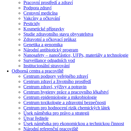
Pracovní prostředí a zdraví
Podpora zdraví
Cestovní medicína
Vakcíny a očkování
Pesticidy
Kosmetické přípravky
Studie zdravotního stavu obyvatelstva
Zdravotní a očkovací průkaz
Genetika a genomika
Národní antibiotický program
Nanosafety – nanočástice, UFPs, materiály a technologie
Surveillance odpadních vod
Institucionální stravování
Odborná centra a pracoviště
Centrum podpory veřejného zdraví
Centrum zdraví a životního prostředí
Centrum zdraví, výživy a potravin
Centrum hygieny práce a pracovního lékařství
Centrum epidemiologie a mikrobiologie
Centrum toxikologie a zdravotní bezpečnosti
Centrum pro hodnocení rizik chemických látek
Úsek náměstka pro právo a strategii
Útvar ředitele
Úsek náměstka pro ekonomickou a technickou činnost
Národní referenční pracoviště