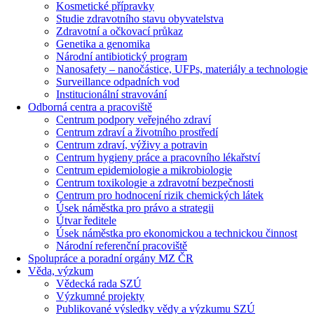
Kosmetické přípravky
Studie zdravotního stavu obyvatelstva
Zdravotní a očkovací průkaz
Genetika a genomika
Národní antibiotický program
Nanosafety – nanočástice, UFPs, materiály a technologie
Surveillance odpadních vod
Institucionální stravování
Odborná centra a pracoviště
Centrum podpory veřejného zdraví
Centrum zdraví a životního prostředí
Centrum zdraví, výživy a potravin
Centrum hygieny práce a pracovního lékařství
Centrum epidemiologie a mikrobiologie
Centrum toxikologie a zdravotní bezpečnosti
Centrum pro hodnocení rizik chemických látek
Úsek náměstka pro právo a strategii
Útvar ředitele
Úsek náměstka pro ekonomickou a technickou činnost
Národní referenční pracoviště
Spolupráce a poradní orgány MZ ČR
Věda, výzkum
Vědecká rada SZÚ
Výzkumné projekty
Publikované výsledky vědy a výzkumu SZÚ