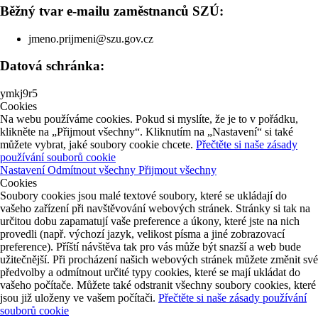
Běžný tvar e-mailu zaměstnanců SZÚ:
jmeno.prijmeni@szu.gov.cz
Datová schránka:
ymkj9r5
Cookies
Na webu používáme cookies. Pokud si myslíte, že je to v pořádku,
klikněte na „Přijmout všechny“. Kliknutím na „Nastavení“ si také
můžete vybrat, jaké soubory cookie chcete.
Přečtěte si naše zásady
používání souborů cookie
Nastavení
Odmítnout všechny
Přijmout všechny
Cookies
Soubory cookies jsou malé textové soubory, které se ukládají do
vašeho zařízení při navštěvování webových stránek. Stránky si tak na
určitou dobu zapamatují vaše preference a úkony, které jste na nich
provedli (např. výchozí jazyk, velikost písma a jiné zobrazovací
preference). Příští návštěva tak pro vás může být snazší a web bude
užitečnější. Při procházení našich webových stránek můžete změnit své
předvolby a odmítnout určité typy cookies, které se mají ukládat do
vašeho počítače. Můžete také odstranit všechny soubory cookies, které
jsou již uloženy ve vašem počítači.
Přečtěte si naše zásady používání
souborů cookie