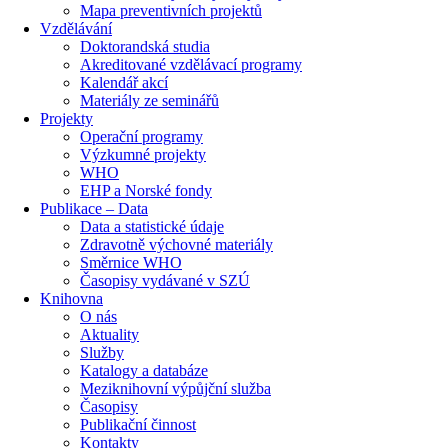
Mapa preventivních projektů
Vzdělávání
Doktorandská studia
Akreditované vzdělávací programy
Kalendář akcí
Materiály ze seminářů
Projekty
Operační programy
Výzkumné projekty
WHO
EHP a Norské fondy
Publikace – Data
Data a statistické údaje
Zdravotně výchovné materiály
Směrnice WHO
Časopisy vydávané v SZÚ
Knihovna
O nás
Aktuality
Služby
Katalogy a databáze
Meziknihovní výpůjční služba
Časopisy
Publikační činnost
Kontakty