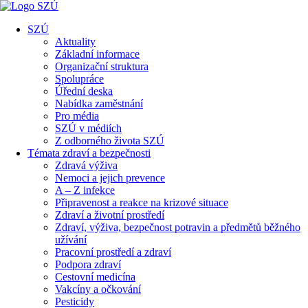
SZÚ
Aktuality
Základní informace
Organizační struktura
Spolupráce
Úřední deska
Nabídka zaměstnání
Pro média
SZÚ v médiích
Z odborného života SZÚ
Témata zdraví a bezpečnosti
Zdravá výživa
Nemoci a jejich prevence
A – Z infekce
Připravenost a reakce na krizové situace
Zdraví a životní prostředí
Zdraví, výživa, bezpečnost potravin a předmětů běžného
užívání
Pracovní prostředí a zdraví
Podpora zdraví
Cestovní medicína
Vakcíny a očkování
Pesticidy