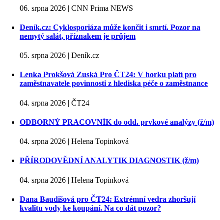
06. srpna 2026 | CNN Prima NEWS
Deník.cz: Cyklosporiáza může končit i smrtí. Pozor na
nemytý salát, příznakem je průjem
05. srpna 2026 | Deník.cz
Lenka Prokšová Zuská Pro ČT24: V horku platí pro
zaměstnavatele povinnosti z hlediska péče o zaměstnance
04. srpna 2026 | ČT24
ODBORNÝ PRACOVNÍK do odd. prvkové analýzy (ž/m)
04. srpna 2026 | Helena Topinková
PŘÍRODOVĚDNÍ ANALYTIK DIAGNOSTIK (ž/m)
04. srpna 2026 | Helena Topinková
Dana Baudišová pro ČT24: Extrémní vedra zhoršují
kvalitu vody ke koupání. Na co dát pozor?