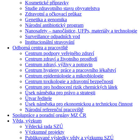
Kosmetické přípravky
Studie zdravotního stavu obyvatelstva
Zdravotní a očkovací průkaz
Genetika a genomika
Národní antibiotický program
Nanosafety – nanočástice, UFPs, materiály a technologie
Surveillance odpadních vod
Institucionální stravování
Odborná centra a pracoviště
Centrum podpory veřejného zdraví
Centrum zdraví a životního prostředí
Centrum zdraví, výživy a potravin
Centrum hygieny práce a pracovního lékařství
Centrum epidemiologie a mikrobiologie
Centrum toxikologie a zdravotní bezpečnosti
Centrum pro hodnocení rizik chemických látek
Úsek náměstka pro právo a strategii
Útvar ředitele
Úsek náměstka pro ekonomickou a technickou činnost
Národní referenční pracoviště
Spolupráce a poradní orgány MZ ČR
Věda, výzkum
Vědecká rada SZÚ
Výzkumné projekty
Publikované výsledky vědy a výzkumu SZÚ