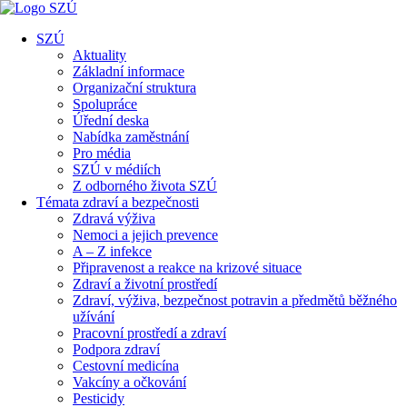
SZÚ
Aktuality
Základní informace
Organizační struktura
Spolupráce
Úřední deska
Nabídka zaměstnání
Pro média
SZÚ v médiích
Z odborného života SZÚ
Témata zdraví a bezpečnosti
Zdravá výživa
Nemoci a jejich prevence
A – Z infekce
Připravenost a reakce na krizové situace
Zdraví a životní prostředí
Zdraví, výživa, bezpečnost potravin a předmětů běžného
užívání
Pracovní prostředí a zdraví
Podpora zdraví
Cestovní medicína
Vakcíny a očkování
Pesticidy