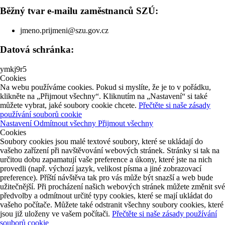
Běžný tvar e-mailu zaměstnanců SZÚ:
jmeno.prijmeni@szu.gov.cz
Datová schránka:
ymkj9r5
Cookies
Na webu používáme cookies. Pokud si myslíte, že je to v pořádku,
klikněte na „Přijmout všechny“. Kliknutím na „Nastavení“ si také
můžete vybrat, jaké soubory cookie chcete.
Přečtěte si naše zásady
používání souborů cookie
Nastavení
Odmítnout všechny
Přijmout všechny
Cookies
Soubory cookies jsou malé textové soubory, které se ukládají do
vašeho zařízení při navštěvování webových stránek. Stránky si tak na
určitou dobu zapamatují vaše preference a úkony, které jste na nich
provedli (např. výchozí jazyk, velikost písma a jiné zobrazovací
preference). Příští návštěva tak pro vás může být snazší a web bude
užitečnější. Při procházení našich webových stránek můžete změnit své
předvolby a odmítnout určité typy cookies, které se mají ukládat do
vašeho počítače. Můžete také odstranit všechny soubory cookies, které
jsou již uloženy ve vašem počítači.
Přečtěte si naše zásady používání
souborů cookie