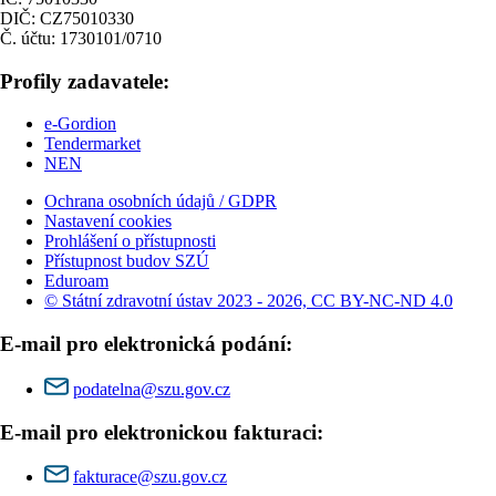
DIČ: CZ75010330
Č. účtu: 1730101/0710
Profily zadavatele:
e-Gordion
Tendermarket
NEN
Ochrana osobních údajů / GDPR
Nastavení cookies
Prohlášení o přístupnosti
Přístupnost budov SZÚ
Eduroam
© Státní zdravotní ústav 2023 - 2026, CC BY-NC-ND 4.0
E-mail pro elektronická podání:
podatelna@szu.gov.cz
E-mail pro elektronickou fakturaci:
fakturace@szu.gov.cz