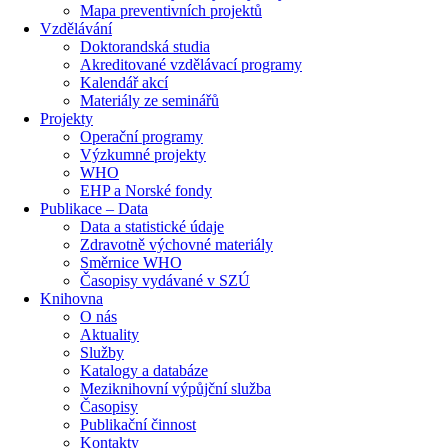
Mapa preventivních projektů
Vzdělávání
Doktorandská studia
Akreditované vzdělávací programy
Kalendář akcí
Materiály ze seminářů
Projekty
Operační programy
Výzkumné projekty
WHO
EHP a Norské fondy
Publikace – Data
Data a statistické údaje
Zdravotně výchovné materiály
Směrnice WHO
Časopisy vydávané v SZÚ
Knihovna
O nás
Aktuality
Služby
Katalogy a databáze
Meziknihovní výpůjční služba
Časopisy
Publikační činnost
Kontakty