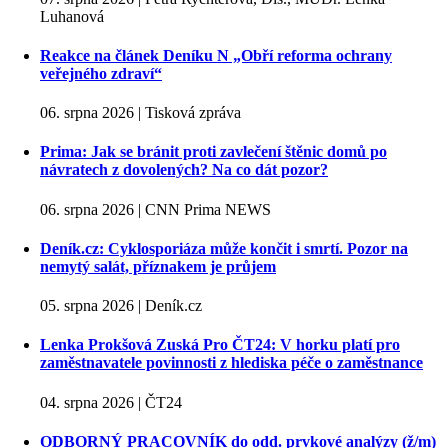
Luhanová
Reakce na článek Deníku N „Obří reforma ochrany
veřejného zdraví“
06. srpna 2026 | Tisková zpráva
Prima: Jak se bránit proti zavlečení štěnic domů po
návratech z dovolených? Na co dát pozor?
06. srpna 2026 | CNN Prima NEWS
Deník.cz: Cyklosporiáza může končit i smrtí. Pozor na
nemytý salát, příznakem je průjem
05. srpna 2026 | Deník.cz
Lenka Prokšová Zuská Pro ČT24: V horku platí pro
zaměstnavatele povinnosti z hlediska péče o zaměstnance
04. srpna 2026 | ČT24
ODBORNÝ PRACOVNÍK do odd. prvkové analýzy (ž/m)