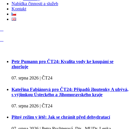
Nabídka činnosti a služeb
Kontakt
Petr Pumann pro ČT24: Kvalita vody ke koupání se
zhoršuje
07. srpna 2026 | ČT24
Kateřina Fabiánová pro ČT24: Případů žloutenky A ubývá,
s výjimkou Ústeckého a Jihomoravského kraje
07. srpna 2026 | ČT24
Pitný režim v létě: Jak se chránit před dehydratací
07. srpna 2026 | Petra Rychterová, Dis., MUDr. Lenka