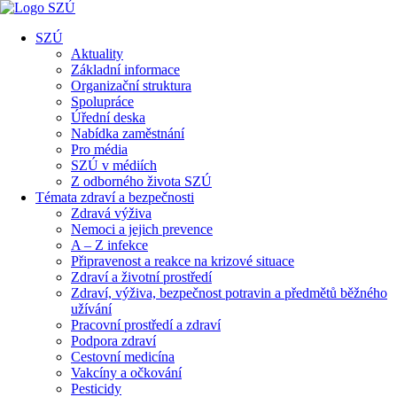
SZÚ
Aktuality
Základní informace
Organizační struktura
Spolupráce
Úřední deska
Nabídka zaměstnání
Pro média
SZÚ v médiích
Z odborného života SZÚ
Témata zdraví a bezpečnosti
Zdravá výživa
Nemoci a jejich prevence
A – Z infekce
Připravenost a reakce na krizové situace
Zdraví a životní prostředí
Zdraví, výživa, bezpečnost potravin a předmětů běžného
užívání
Pracovní prostředí a zdraví
Podpora zdraví
Cestovní medicína
Vakcíny a očkování
Pesticidy