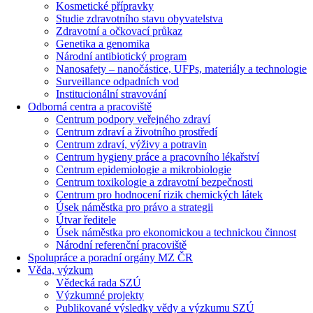
Kosmetické přípravky
Studie zdravotního stavu obyvatelstva
Zdravotní a očkovací průkaz
Genetika a genomika
Národní antibiotický program
Nanosafety – nanočástice, UFPs, materiály a technologie
Surveillance odpadních vod
Institucionální stravování
Odborná centra a pracoviště
Centrum podpory veřejného zdraví
Centrum zdraví a životního prostředí
Centrum zdraví, výživy a potravin
Centrum hygieny práce a pracovního lékařství
Centrum epidemiologie a mikrobiologie
Centrum toxikologie a zdravotní bezpečnosti
Centrum pro hodnocení rizik chemických látek
Úsek náměstka pro právo a strategii
Útvar ředitele
Úsek náměstka pro ekonomickou a technickou činnost
Národní referenční pracoviště
Spolupráce a poradní orgány MZ ČR
Věda, výzkum
Vědecká rada SZÚ
Výzkumné projekty
Publikované výsledky vědy a výzkumu SZÚ