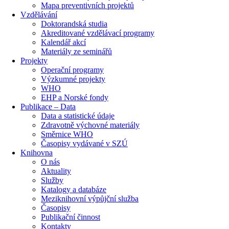
Mapa preventivních projektů
Vzdělávání
Doktorandská studia
Akreditované vzdělávací programy
Kalendář akcí
Materiály ze seminářů
Projekty
Operační programy
Výzkumné projekty
WHO
EHP a Norské fondy
Publikace – Data
Data a statistické údaje
Zdravotně výchovné materiály
Směrnice WHO
Časopisy vydávané v SZÚ
Knihovna
O nás
Aktuality
Služby
Katalogy a databáze
Meziknihovní výpůjční služba
Časopisy
Publikační činnost
Kontakty