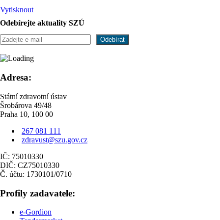
Vytisknout
Odebírejte aktuality SZÚ
Adresa:
Státní zdravotní ústav
Šrobárova 49/48
Praha 10, 100 00
267 081 111
zdravust@szu.gov.cz
IČ: 75010330
DIČ: CZ75010330
Č. účtu: 1730101/0710
Profily zadavatele:
e-Gordion