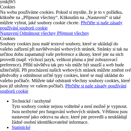
ymkj9r5
Cookies
Na webu používáme cookies. Pokud si myslíte, že je to v pořádku,
klikněte na „Přijmout všechny“. Kliknutím na „Nastavení“ si také
můžete vybrat, jaké soubory cookie chcete.
Přečtěte si naše zásady
používání souborů cookie
Nastavení
Odmítnout všechny
Přijmout všechny
Cookies
Soubory cookies jsou malé textové soubory, které se ukládají do
vašeho zařízení při navštěvování webových stránek. Stránky si tak na
určitou dobu zapamatují vaše preference a úkony, které jste na nich
provedli (např. výchozí jazyk, velikost písma a jiné zobrazovací
preference). Příští návštěva tak pro vás může být snazší a web bude
užitečnější. Při procházení našich webových stránek můžete změnit své
předvolby a odmítnout určité typy cookies, které se mají ukládat do
vašeho počítače. Můžete také odstranit všechny soubory cookies, které
jsou již uloženy ve vašem počítači.
Přečtěte si naše zásady používání
souborů cookie
Technické / nezbytné
Tyto soubory cookie nejsou volitelné a není možné je vypnout.
Jsou nezbytné pro fungování webových stránek. Většinou jsou
nastavené jako odezva na akce, které jste provedli a neukládají
žádné osobní identifikovatelné informace.
Statistické