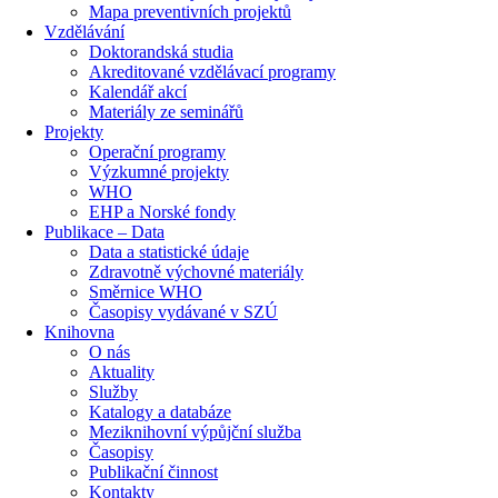
Mapa preventivních projektů
Vzdělávání
Doktorandská studia
Akreditované vzdělávací programy
Kalendář akcí
Materiály ze seminářů
Projekty
Operační programy
Výzkumné projekty
WHO
EHP a Norské fondy
Publikace – Data
Data a statistické údaje
Zdravotně výchovné materiály
Směrnice WHO
Časopisy vydávané v SZÚ
Knihovna
O nás
Aktuality
Služby
Katalogy a databáze
Meziknihovní výpůjční služba
Časopisy
Publikační činnost
Kontakty