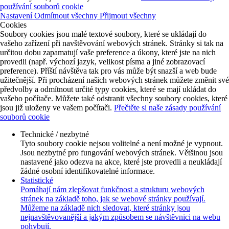
používání souborů cookie
Nastavení
Odmítnout všechny
Přijmout všechny
Cookies
Soubory cookies jsou malé textové soubory, které se ukládají do
vašeho zařízení při navštěvování webových stránek. Stránky si tak na
určitou dobu zapamatují vaše preference a úkony, které jste na nich
provedli (např. výchozí jazyk, velikost písma a jiné zobrazovací
preference). Příští návštěva tak pro vás může být snazší a web bude
užitečnější. Při procházení našich webových stránek můžete změnit své
předvolby a odmítnout určité typy cookies, které se mají ukládat do
vašeho počítače. Můžete také odstranit všechny soubory cookies, které
jsou již uloženy ve vašem počítači.
Přečtěte si naše zásady používání
souborů cookie
Technické / nezbytné
Tyto soubory cookie nejsou volitelné a není možné je vypnout.
Jsou nezbytné pro fungování webových stránek. Většinou jsou
nastavené jako odezva na akce, které jste provedli a neukládají
žádné osobní identifikovatelné informace.
Statistické
Pomáhají nám zlepšovat funkčnost a strukturu webových
stránek na základě toho, jak se webové stránky používají.
Můžeme na základě nich sledovat, které stránky jsou
nejnavštěvovanější a jakým způsobem se návštěvnici na webu
pohybují.