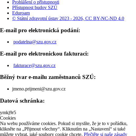
Prohlášení o přístupnosti
Přístupnost budov SZÚ
Eduroam
© Státní zdravotní ústav 2023 - 2026, CC BY-NC-ND 4.0
E-mail pro elektronická podání:
podatelna@szu.gov.cz
E-mail pro elektronickou fakturaci:
fakturace@szu.gov.cz
Běžný tvar e-mailu zaměstnanců SZÚ:
jmeno.prijmeni@szu.gov.cz
Datová schránka:
ymkj9r5
Cookies
Na webu používáme cookies. Pokud si myslíte, že je to v pořádku,
klikněte na „Přijmout všechny“. Kliknutím na „Nastavení“ si také
můžete vybrat, jaké soubory cookie chcete.
Přečtěte si naše zásady