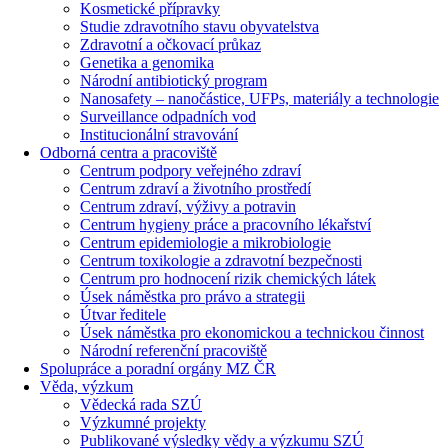
Kosmetické přípravky
Studie zdravotního stavu obyvatelstva
Zdravotní a očkovací průkaz
Genetika a genomika
Národní antibiotický program
Nanosafety – nanočástice, UFPs, materiály a technologie
Surveillance odpadních vod
Institucionální stravování
Odborná centra a pracoviště
Centrum podpory veřejného zdraví
Centrum zdraví a životního prostředí
Centrum zdraví, výživy a potravin
Centrum hygieny práce a pracovního lékařství
Centrum epidemiologie a mikrobiologie
Centrum toxikologie a zdravotní bezpečnosti
Centrum pro hodnocení rizik chemických látek
Úsek náměstka pro právo a strategii
Útvar ředitele
Úsek náměstka pro ekonomickou a technickou činnost
Národní referenční pracoviště
Spolupráce a poradní orgány MZ ČR
Věda, výzkum
Vědecká rada SZÚ
Výzkumné projekty
Publikované výsledky vědy a výzkumu SZÚ