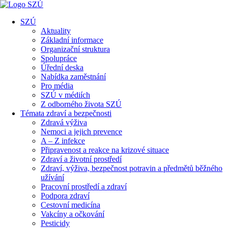
SZÚ
Aktuality
Základní informace
Organizační struktura
Spolupráce
Úřední deska
Nabídka zaměstnání
Pro média
SZÚ v médiích
Z odborného života SZÚ
Témata zdraví a bezpečnosti
Zdravá výživa
Nemoci a jejich prevence
A – Z infekce
Připravenost a reakce na krizové situace
Zdraví a životní prostředí
Zdraví, výživa, bezpečnost potravin a předmětů běžného
užívání
Pracovní prostředí a zdraví
Podpora zdraví
Cestovní medicína
Vakcíny a očkování
Pesticidy