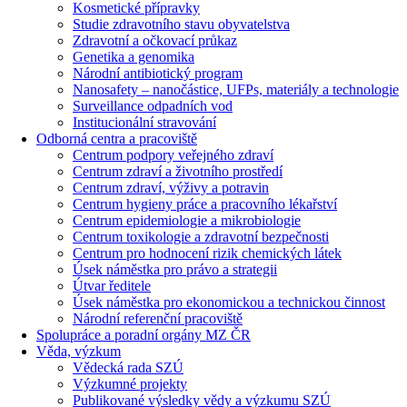
Kosmetické přípravky
Studie zdravotního stavu obyvatelstva
Zdravotní a očkovací průkaz
Genetika a genomika
Národní antibiotický program
Nanosafety – nanočástice, UFPs, materiály a technologie
Surveillance odpadních vod
Institucionální stravování
Odborná centra a pracoviště
Centrum podpory veřejného zdraví
Centrum zdraví a životního prostředí
Centrum zdraví, výživy a potravin
Centrum hygieny práce a pracovního lékařství
Centrum epidemiologie a mikrobiologie
Centrum toxikologie a zdravotní bezpečnosti
Centrum pro hodnocení rizik chemických látek
Úsek náměstka pro právo a strategii
Útvar ředitele
Úsek náměstka pro ekonomickou a technickou činnost
Národní referenční pracoviště
Spolupráce a poradní orgány MZ ČR
Věda, výzkum
Vědecká rada SZÚ
Výzkumné projekty
Publikované výsledky vědy a výzkumu SZÚ