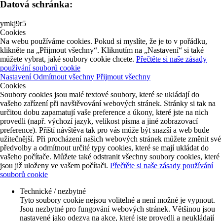
Datová schránka:
ymkj9r5
Cookies
Na webu používáme cookies. Pokud si myslíte, že je to v pořádku,
klikněte na „Přijmout všechny“. Kliknutím na „Nastavení“ si také
můžete vybrat, jaké soubory cookie chcete.
Přečtěte si naše zásady
používání souborů cookie
Nastavení
Odmítnout všechny
Přijmout všechny
Cookies
Soubory cookies jsou malé textové soubory, které se ukládají do
vašeho zařízení při navštěvování webových stránek. Stránky si tak na
určitou dobu zapamatují vaše preference a úkony, které jste na nich
provedli (např. výchozí jazyk, velikost písma a jiné zobrazovací
preference). Příští návštěva tak pro vás může být snazší a web bude
užitečnější. Při procházení našich webových stránek můžete změnit své
předvolby a odmítnout určité typy cookies, které se mají ukládat do
vašeho počítače. Můžete také odstranit všechny soubory cookies, které
jsou již uloženy ve vašem počítači.
Přečtěte si naše zásady používání
souborů cookie
Technické / nezbytné
Tyto soubory cookie nejsou volitelné a není možné je vypnout.
Jsou nezbytné pro fungování webových stránek. Většinou jsou
nastavené jako odezva na akce, které jste provedli a neukládají