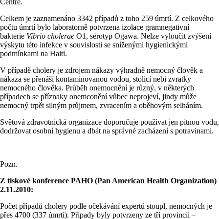
Centre.
Celkem je zaznamenáno 3342 případů z toho 259 úmrtí. Z celkového
počtu úmrtí bylo laboratorně potvrzena izolace gramnegativní
bakterie
Vibrio cholerae
O1, sérotyp Ogawa. Nelze vyloučit zvýšení
výskytu této infekce v souvislosti se sníženými hygienickými
podmínkami na Haiti.
V případě cholery je zdrojem nákazy výhradně nemocný člověk a
nákaza se přenáší kontaminovanou vodou, stolicí nebi zvratky
nemocného člověka. Průběh onemocnění je různý, v některých
případech se příznaky onemconění vůbec neprojeví, jindy může
nemocný trpět silným průjmem, zvracením a oběhovým selháním.
Světová zdravotnická organizace doporučuje používat jen pitnou vodu,
dodržovat osobní hygienu a dbát na správné zacházení s potravinami.
Pozn.
Z tiskové konference PAHO (Pan American Health Organization)
2.11.2010:
Počet případů cholery podle očekávání expertů stoupl, nemocných je
přes 4700 (337 úmrtí). Případy byly potvrzeny ze tří provincíí –