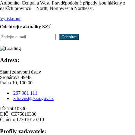
Artibonite, Central a West. Pravděpodobné případy jsou hlášeny z
dalších provincií – North, Northwest a Northeast.
Vytisknout
Odebírejte aktuality SZÚ
Adresa:
Státní zdravotní ústav
Šrobárova 49/48
Praha 10, 100 00
267 081 111
zdravust@szu.gov.cz
IČ: 75010330
DIČ: CZ75010330
Č. účtu: 1730101/0710
Profily zadavatele: