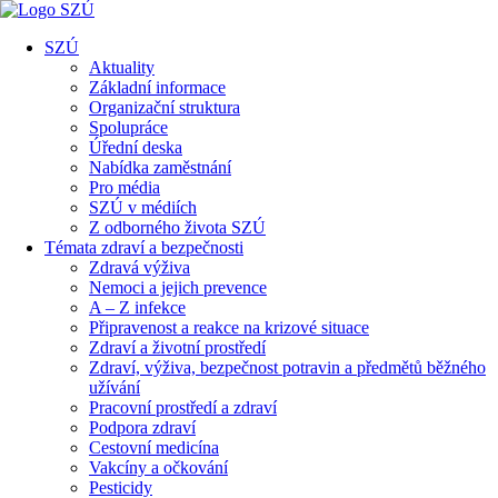
SZÚ
Aktuality
Základní informace
Organizační struktura
Spolupráce
Úřední deska
Nabídka zaměstnání
Pro média
SZÚ v médiích
Z odborného života SZÚ
Témata zdraví a bezpečnosti
Zdravá výživa
Nemoci a jejich prevence
A – Z infekce
Připravenost a reakce na krizové situace
Zdraví a životní prostředí
Zdraví, výživa, bezpečnost potravin a předmětů běžného
užívání
Pracovní prostředí a zdraví
Podpora zdraví
Cestovní medicína
Vakcíny a očkování
Pesticidy