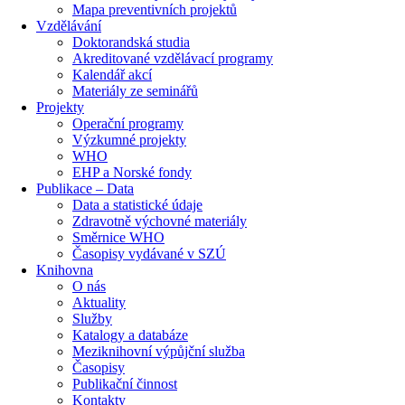
Mapa preventivních projektů
Vzdělávání
Doktorandská studia
Akreditované vzdělávací programy
Kalendář akcí
Materiály ze seminářů
Projekty
Operační programy
Výzkumné projekty
WHO
EHP a Norské fondy
Publikace – Data
Data a statistické údaje
Zdravotně výchovné materiály
Směrnice WHO
Časopisy vydávané v SZÚ
Knihovna
O nás
Aktuality
Služby
Katalogy a databáze
Meziknihovní výpůjční služba
Časopisy
Publikační činnost
Kontakty