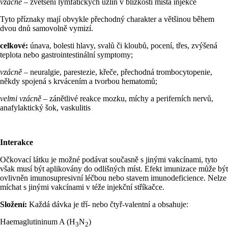
vzácně
– zvětšení lymfatických uzlin v blízkosti místa injekce
Tyto příznaky mají obvykle přechodný charakter a většinou během
dvou dnů samovolně vymizí.
celkové:
únava, bolesti hlavy, svalů či kloubů, pocení, třes, zvýšená
teplota nebo gastrointestinální symptomy;
vzácně
– neuralgie, parestezie, křeče, přechodná trombocytopenie,
někdy spojená s krvácením a tvorbou hematomů;
velmi vzácně
– zánětlivé reakce mozku, míchy a periferních nervů,
anafylaktický šok, vaskulitis
Interakce
Očkovací látku je možné podávat současně s jinými vakcínami, tyto
však musí být aplikovány do odlišných míst. Efekt imunizace může být
ovlivněn imunosupresivní léčbou nebo stavem imunodeficience. Nelze
míchat s jinými vakcínami v téže injekční stříkačce.
Složení:
Každá dávka je tří- nebo čtyř-valentní a obsahuje:
Haemaglutininum A (H
N
)
3
2