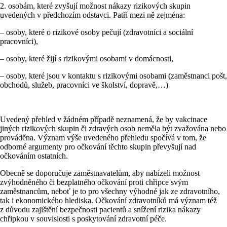
2. osobám, které zvyšují možnost nákazy rizikových skupin
uvedených v předchozím odstavci. Patří mezi ně zejména:
– osoby, které o rizikové osoby pečují (zdravotníci a sociální
pracovníci),
– osoby, které žijí s rizikovými osobami v domácnosti,
– osoby, které jsou v kontaktu s rizikovými osobami (zaměstnanci pošt,
obchodů, služeb, pracovníci ve školství, dopravě,…)
Uvedený přehled v žádném případě neznamená, že by vakcinace
jiných rizikových skupin či zdravých osob neměla být zvažována nebo
prováděna. Význam výše uvedeného přehledu spočívá v tom, že
odborné argumenty pro očkování těchto skupin převyšují nad
očkováním ostatních.
Obecně se doporučuje zaměstnavatelům, aby nabízeli možnost
zvýhodněného či bezplatného očkování proti chřipce svým
zaměstnancům, neboť je to pro všechny výhodné jak ze zdravotního,
tak i ekonomického hlediska. Očkování zdravotníků má význam též
z důvodu zajištění bezpečnosti pacientů a snížení rizika nákazy
chřipkou v souvislosti s poskytování zdravotní péče.