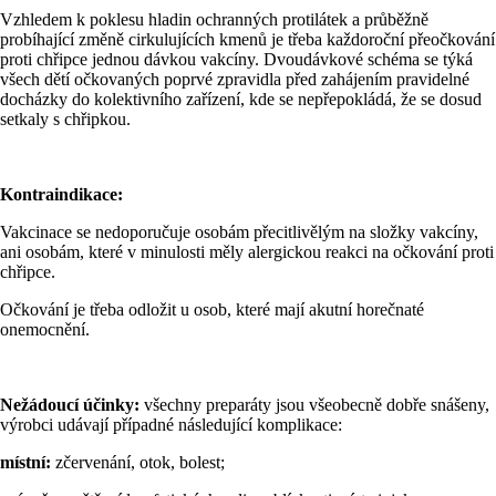
Vzhledem k poklesu hladin ochranných protilátek a průběžně
probíhající změně cirkulujících kmenů je třeba každoroční přeočkování
proti chřipce jednou dávkou vakcíny. Dvoudávkové schéma se týká
všech dětí očkovaných poprvé zpravidla před zahájením pravidelné
docházky do kolektivního zařízení, kde se nepřepokládá, že se dosud
setkaly s chřipkou.
Kontraindikace:
Vakcinace se nedoporučuje osobám přecitlivělým na složky vakcíny,
ani osobám, které v minulosti měly alergickou reakci na očkování proti
chřipce.
Očkování je třeba odložit u osob, které mají akutní horečnaté
onemocnění.
Nežádoucí účinky:
všechny preparáty jsou všeobecně dobře snášeny,
výrobci udávají případné následující komplikace:
místní:
zčervenání, otok, bolest;