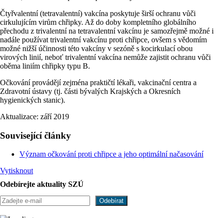
Čtyřvalentní (tetravalentní) vakcína poskytuje širší ochranu vůči
cirkulujícím virům chřipky. Až do doby kompletního globálního
přechodu z trivalentní na tetravalentní vakcínu je samozřejmě možné i
nadále používat trivalentní vakcínu proti chřipce, ovšem s vědomím
možné nižší účinnosti této vakcíny v sezóně s kocirkulací obou
virových linií, neboť trivalentní vakcína nemůže zajistit ochranu vůči
oběma liniím chřipky typu B.
Očkování provádějí zejména praktičtí lékaři, vakcinační centra a
Zdravotní ústavy (tj. části bývalých Krajských a Okresních
hygienických stanic).
Aktualizace: září 2019
Související články
Význam očkování proti chřipce a jeho optimální načasování
Vytisknout
Odebírejte aktuality SZÚ