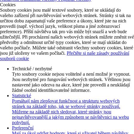
Cookies
Soubory cookies jsou malé textové soubory, které se ukládají do
vašeho zařízení při navštěvování webových stránek. Stránky si tak na
určitou dobu zapamatují vaše preference a úkony, které jste na nich
provedli (např. výchozí jazyk, velikost písma a jiné zobrazovací
preference). Příští návštěva tak pro vás může být snazší a web bude
užitečnější. Při procházení našich webových stránek můžete změnit své
předvolby a odmítnout určité typy cookies, které se mají ukládat do
vašeho počítače. Můžete také odstranit všechny soubory cookies, které
jsou již uloženy ve vašem počítači.
Přečtěte si naše zásady používání
souborů cookie
Technické / nezbytné
Tyto soubory cookie nejsou volitelné a není možné je vypnout.
Jsou nezbytné pro fungování webových stránek. Většinou jsou
nastavené jako odezva na akce, které jste provedli a neukládají
žádné osobní identifikovatelné informace.
Statistické
Pomáhají nám zlepšovat funkčnost a strukturu webových
stránek na základě toho, jak se webové stránky používají.
Můžeme na základě nich sledovat, které stránky jsou
nejnavštěvovanější a jakým způsobem se návštěvnici na webu
pohybují.
Preferenční
Mají za úkol udržet hodnoty, které si uživatel během návštěvy