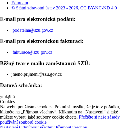
Eduroam
© Státní zdravotní ústav 2023 - 2026, CC BY-NC-ND 4.0
E-mail pro elektronická podání:
podatelna@szu.gov.cz
E-mail pro elektronickou fakturaci:
fakturace@szu.gov.cz
Běžný tvar e-mailu zaměstnanců SZÚ:
jmeno.prijmeni@szu.gov.cz
Datová schránka:
ymkj9r5
Cookies
Na webu používáme cookies. Pokud si myslíte, že je to v pořádku,
klikněte na „Přijmout všechny“. Kliknutím na „Nastavení“ si také
můžete vybrat, jaké soubory cookie chcete.
Přečtěte si naše zásady
používání souborů cookie
Nastavení
Odmítnout všechny
Přijmout všechny