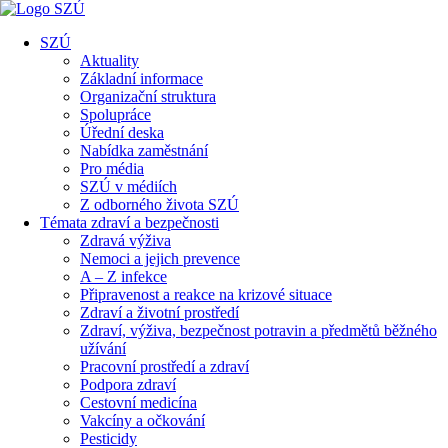
SZÚ
Aktuality
Základní informace
Organizační struktura
Spolupráce
Úřední deska
Nabídka zaměstnání
Pro média
SZÚ v médiích
Z odborného života SZÚ
Témata zdraví a bezpečnosti
Zdravá výživa
Nemoci a jejich prevence
A – Z infekce
Připravenost a reakce na krizové situace
Zdraví a životní prostředí
Zdraví, výživa, bezpečnost potravin a předmětů běžného
užívání
Pracovní prostředí a zdraví
Podpora zdraví
Cestovní medicína
Vakcíny a očkování
Pesticidy