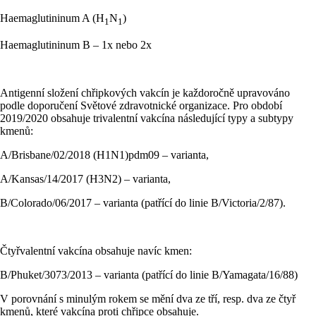
Haemaglutininum A (H
N
)
1
1
Haemaglutininum B – 1x nebo 2x
Antigenní složení chřipkových vakcín je každoročně upravováno
podle doporučení Světové zdravotnické organizace. Pro období
2019/2020 obsahuje trivalentní vakcína následující typy a subtypy
kmenů:
A/Brisbane/02/2018 (H1N1)pdm09 – varianta,
A/Kansas/14/2017 (H3N2) – varianta,
B/Colorado/06/2017 – varianta (patřící do linie B/Victoria/2/87).
Čtyřvalentní vakcína obsahuje navíc kmen:
B/Phuket/3073/2013 – varianta (patřící do linie B/Yamagata/16/88)
V porovnání s minulým rokem se mění dva ze tří, resp. dva ze čtyř
kmenů, které vakcína proti chřipce obsahuje.