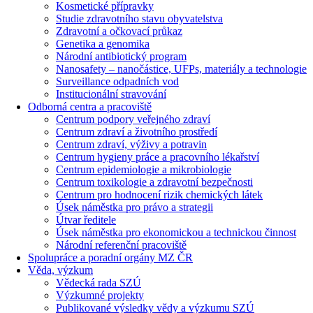
Kosmetické přípravky
Studie zdravotního stavu obyvatelstva
Zdravotní a očkovací průkaz
Genetika a genomika
Národní antibiotický program
Nanosafety – nanočástice, UFPs, materiály a technologie
Surveillance odpadních vod
Institucionální stravování
Odborná centra a pracoviště
Centrum podpory veřejného zdraví
Centrum zdraví a životního prostředí
Centrum zdraví, výživy a potravin
Centrum hygieny práce a pracovního lékařství
Centrum epidemiologie a mikrobiologie
Centrum toxikologie a zdravotní bezpečnosti
Centrum pro hodnocení rizik chemických látek
Úsek náměstka pro právo a strategii
Útvar ředitele
Úsek náměstka pro ekonomickou a technickou činnost
Národní referenční pracoviště
Spolupráce a poradní orgány MZ ČR
Věda, výzkum
Vědecká rada SZÚ
Výzkumné projekty
Publikované výsledky vědy a výzkumu SZÚ