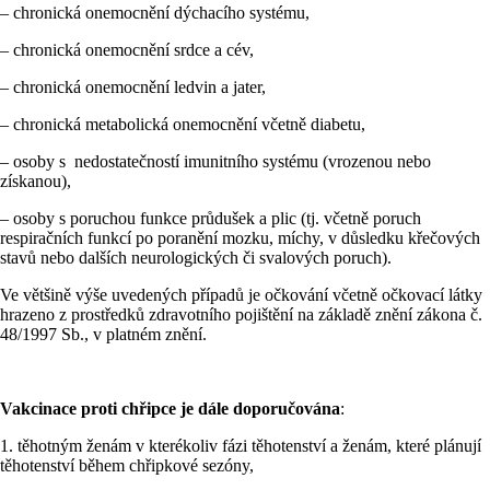
– chronická onemocnění dýchacího systému,
– chronická onemocnění srdce a cév,
– chronická onemocnění ledvin a jater,
– chronická metabolická onemocnění včetně diabetu,
– osoby s nedostatečností imunitního systému (vrozenou nebo
získanou),
– osoby s poruchou funkce průdušek a plic (tj. včetně poruch
respiračních funkcí po poranění mozku, míchy, v důsledku křečových
stavů nebo dalších neurologických či svalových poruch).
Ve většině výše uvedených případů je očkování včetně očkovací látky
hrazeno z prostředků zdravotního pojištění na základě znění zákona č.
48/1997 Sb., v platném znění.
Vakcinace proti chřipce je dále doporučována
:
1. těhotným ženám v kterékoliv fázi těhotenství a ženám, které plánují
těhotenství během chřipkové sezóny,