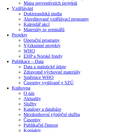
Mapa preventivních projektů
Vzdělávání
Doktorandská studia
Akreditované vzdělávací programy
Kalendář akcí
Materiály ze seminářů
Projekty
Operační programy
Výzkumné projekty
WHO
EHP a Norské fondy
Publikace – Data
Data a statistické údaje
Zdravotně výchovné materiály
Směrnice WHO
Časopisy vydávané v SZÚ
Knihovna
O nás
Aktuality
Služby
Katalogy a databáze
Meziknihovní výpůjční služba
Časopisy
Publikační činnost
Kontakty