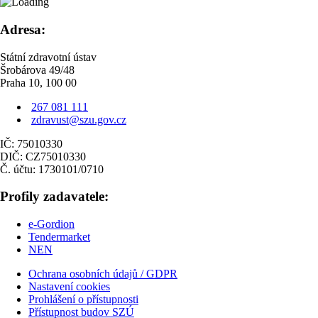
Adresa:
Státní zdravotní ústav
Šrobárova 49/48
Praha 10, 100 00
267 081 111
zdravust@szu.gov.cz
IČ: 75010330
DIČ: CZ75010330
Č. účtu: 1730101/0710
Profily zadavatele:
e-Gordion
Tendermarket
NEN
Ochrana osobních údajů / GDPR
Nastavení cookies
Prohlášení o přístupnosti
Přístupnost budov SZÚ