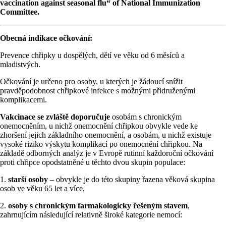
vaccination against seasonal flu“ of National Immunization
Committee.
Obecná indikace očkování:
Prevence chřipky u dospělých, dětí ve věku od 6 měsíců a
mladistvých.
Očkování je určeno pro osoby, u kterých je žádoucí snížit
pravděpodobnost chřipkové infekce s možnými přidruženými
komplikacemi.
Vakcinace se zvláště doporučuje
osobám s chronickým
onemocněním, u nichž onemocnění chřipkou obvykle vede ke
zhoršení jejich základního onemocnění, a osobám, u nichž existuje
vysoké riziko výskytu komplikací po onemocnění chřipkou. Na
základě odborných analýz je v Evropě rutinní každoroční očkování
proti chřipce opodstatněné u těchto dvou skupin populace:
1.
starší osoby
– obvykle je do této skupiny řazena věková skupina
osob ve věku 65 let a více,
2.
osoby s chronickým farmakologicky řešeným stavem
,
zahrnujícím následující relativně široké kategorie nemocí: