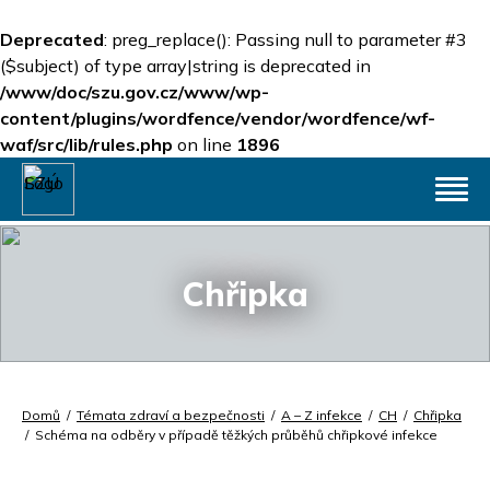
Deprecated
: preg_replace(): Passing null to parameter #3
($subject) of type array|string is deprecated in
/www/doc/szu.gov.cz/www/wp-
content/plugins/wordfence/vendor/wordfence/wf-
waf/src/lib/rules.php
on line
1896
Chřipka
Domů
/
Témata zdraví a bezpečnosti
/
A – Z infekce
/
CH
/
Chřipka
/
Schéma na odběry v případě těžkých průběhů chřipkové infekce