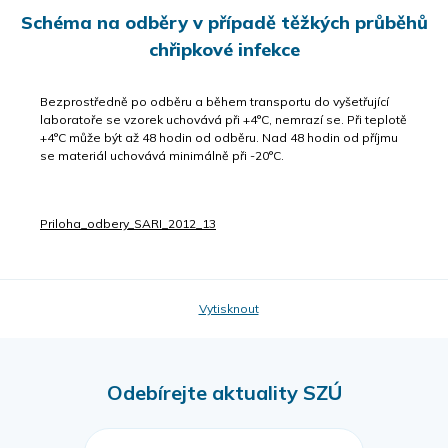
Schéma na odběry v případě těžkých průběhů
chřipkové infekce
Bezprostředně po odběru a během transportu do vyšetřující
laboratoře se vzorek uchovává při +4°C, nemrazí se. Při teplotě
+4°C může být až 48 hodin od odběru. Nad 48 hodin od příjmu
se materiál uchovává minimálně při -20°C.
Priloha_odbery_SARI_2012_13
Vytisknout
Odebírejte aktuality SZÚ