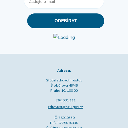
Adresa:
Státní zdravotní ústav
Šrobárova 49/48
Praha 10, 100 00
267 081 111
zdravust@szu.gov.cz
IČ: 75010330
DIČ: CZ75010330
Č. účtu: 1730101/0710