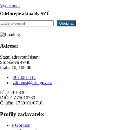
Vytisknout
Odebírejte aktuality SZÚ
Adresa:
Státní zdravotní ústav
Šrobárova 49/48
Praha 10, 100 00
267 081 111
zdravust@szu.gov.cz
IČ: 75010330
DIČ: CZ75010330
Č. účtu: 1730101/0710
Profily zadavatele:
e-Gordion