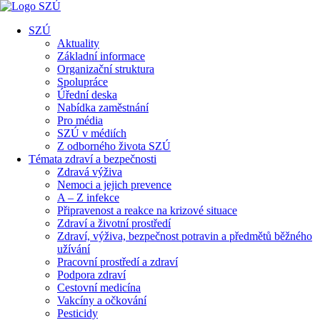
SZÚ
Aktuality
Základní informace
Organizační struktura
Spolupráce
Úřední deska
Nabídka zaměstnání
Pro média
SZÚ v médiích
Z odborného života SZÚ
Témata zdraví a bezpečnosti
Zdravá výživa
Nemoci a jejich prevence
A – Z infekce
Připravenost a reakce na krizové situace
Zdraví a životní prostředí
Zdraví, výživa, bezpečnost potravin a předmětů běžného
užívání
Pracovní prostředí a zdraví
Podpora zdraví
Cestovní medicína
Vakcíny a očkování
Pesticidy