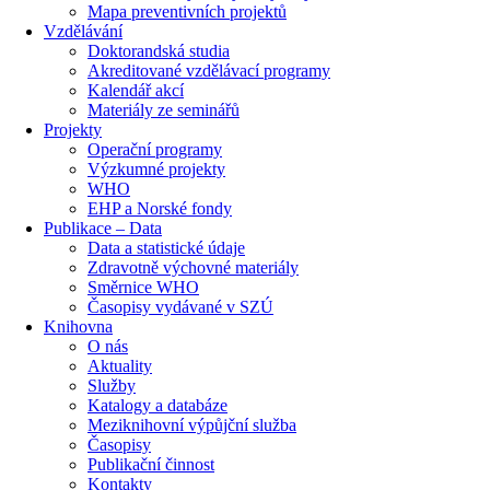
Mapa preventivních projektů
Vzdělávání
Doktorandská studia
Akreditované vzdělávací programy
Kalendář akcí
Materiály ze seminářů
Projekty
Operační programy
Výzkumné projekty
WHO
EHP a Norské fondy
Publikace – Data
Data a statistické údaje
Zdravotně výchovné materiály
Směrnice WHO
Časopisy vydávané v SZÚ
Knihovna
O nás
Aktuality
Služby
Katalogy a databáze
Meziknihovní výpůjční služba
Časopisy
Publikační činnost
Kontakty