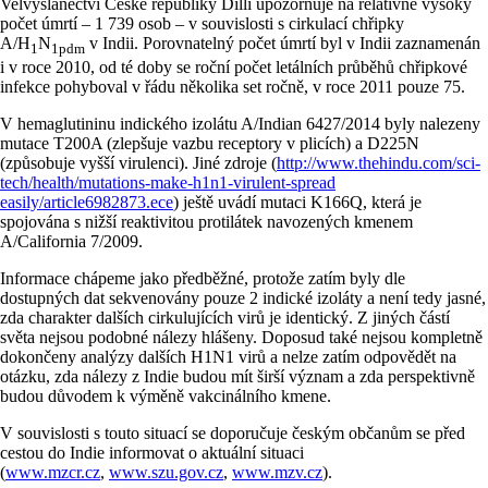
Velvyslanectví České republiky Dillí upozorňuje na relativně vysoký
počet úmrtí – 1 739 osob – v souvislosti s cirkulací chřipky
A/H
N
v Indii. Porovnatelný počet úmrtí byl v Indii zaznamenán
1
1pdm
i v roce 2010, od té doby se roční počet letálních průběhů chřipkové
infekce pohyboval v řádu několika set ročně, v roce 2011 pouze 75.
V hemaglutininu indického izolátu A/Indian 6427/2014 byly nalezeny
mutace T200A (zlepšuje vazbu receptory v plicích) a D225N
(způsobuje vyšší virulenci). Jiné zdroje (
http://www.thehindu.com/sci-
tech/health/mutations-make-h1n1-virulent-spread
easily/article6982873.ece
) ještě uvádí mutaci K166Q, která je
spojována s nižší reaktivitou protilátek navozených kmenem
A/California 7/2009.
Informace chápeme jako předběžné, protože zatím byly dle
dostupných dat sekvenovány pouze 2 indické izoláty a není tedy jasné,
zda charakter dalších cirkulujících virů je identický. Z jiných částí
světa nejsou podobné nálezy hlášeny. Doposud také nejsou kompletně
dokončeny analýzy dalších H1N1 virů a nelze zatím odpovědět na
otázku, zda nálezy z Indie budou mít širší význam a zda perspektivně
budou důvodem k výměně vakcinálního kmene.
V souvislosti s touto situací se doporučuje českým občanům se před
cestou do Indie informovat o aktuální situaci
(
www.mzcr.cz
,
www.szu.gov.cz
,
www.mzv.cz
).