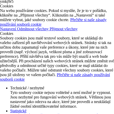
ymkj9r5
Cookies
Na webu používáme cookies. Pokud si myslíte, že je to v pořádku,
klikněte na „Přijmout všechny“. Kliknutím na „Nastavení“ si také
můžete vybrat, jaké soubory cookie chcete.
Přečtěte si naše zásady
používání souborů cookie
Nastavení
Odmítnout všechny
Přijmout všechny
Cookies
Soubory cookies jsou malé textové soubory, které se ukládají do
vašeho zařízení při navštěvování webových stránek. Stránky si tak na
určitou dobu zapamatují vaše preference a úkony, které jste na nich
provedli (např. výchozí jazyk, velikost písma a jiné zobrazovací
preference). Příští návštěva tak pro vás může být snazší a web bude
užitečnější. Při procházení našich webových stránek můžete změnit své
předvolby a odmítnout určité typy cookies, které se mají ukládat do
vašeho počítače. Můžete také odstranit všechny soubory cookies, které
jsou již uloženy ve vašem počítači.
Přečtěte si naše zásady používání
souborů cookie
Technické / nezbytné
Tyto soubory cookie nejsou volitelné a není možné je vypnout.
Jsou nezbytné pro fungování webových stránek. Většinou jsou
nastavené jako odezva na akce, které jste provedli a neukládají
žádné osobní identifikovatelné informace.
Statistické