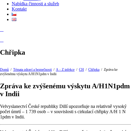
Nabídka činnosti a služeb
Kontakt
Chřipka
Domů
/
Témata zdraví a bezpečnosti
/
A – Z infekce
/
CH
/
Chřipka
/
Zpráva ke
zvýšenému výskytu A/H1N1pdm v Indii
Zpráva ke zvýšenému výskytu A/H1N1pdm
v Indii
Velvyslanectví České republiky Dillí upozorňuje na relativně vysoký
počet úmrtí – 1 739 osob – v souvislosti s cirkulací chřipky A/H 1 N
1pdm v Indii.