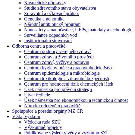
Kosmetické přípravky
Studie zdravotního stavu obyvatelstva
Zdravotní a očkovací průkaz
Genetika a genomika
Národní antibiotický program
Nanosafety – nanočástice, UFPs, materiály a technologie
Surveillance odpadních vod
Institucionální stravování
Odborná centra a pracoviště
Centrum podpory veřejného zdraví
Centrum zdraví a životního prostředí
Centrum zdraví, výživy a potravin
Centrum hygieny práce a pracovního lékařství
Centrum epidemiologie a mikrobiologie
Centrum toxikologie a zdravotní bezpečnosti
Centrum pro hodnocení rizik chemických látek
Úsek náměstka pro právo a strategii
Útvar ředitele
Úsek náměstka pro ekonomickou a technickou činnost
Národní referenční pracoviště
Spolupráce a poradní orgány MZ ČR
Věda, výzkum
Vědecká rada SZÚ
Výzkumné projekty
Publikované výsledky vědy a výzkumu SZÚ