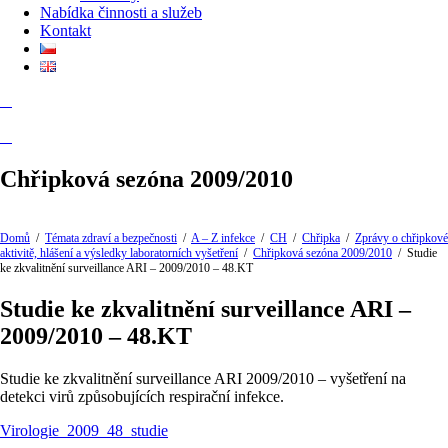
Nabídka činnosti a služeb
Kontakt
Chřipková sezóna 2009/2010
Domů
/
Témata zdraví a bezpečnosti
/
A – Z infekce
/
CH
/
Chřipka
/
Zprávy o chřipkové
aktivitě, hlášení a výsledky laboratorních vyšetření
/
Chřipková sezóna 2009/2010
/
Studie
ke zkvalitnění surveillance ARI – 2009/2010 – 48.KT
Studie ke zkvalitnění surveillance ARI –
2009/2010 – 48.KT
Studie ke zkvalitnění surveillance ARI 2009/2010 – vyšetření na
detekci virů způsobujících respirační infekce.
Virologie_2009_48_studie