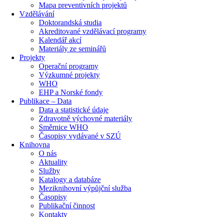
Mapa preventivních projektů
Vzdělávání
Doktorandská studia
Akreditované vzdělávací programy
Kalendář akcí
Materiály ze seminářů
Projekty
Operační programy
Výzkumné projekty
WHO
EHP a Norské fondy
Publikace – Data
Data a statistické údaje
Zdravotně výchovné materiály
Směrnice WHO
Časopisy vydávané v SZÚ
Knihovna
O nás
Aktuality
Služby
Katalogy a databáze
Meziknihovní výpůjční služba
Časopisy
Publikační činnost
Kontakty