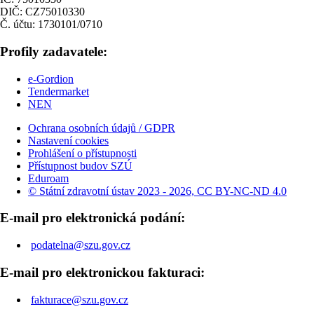
DIČ: CZ75010330
Č. účtu: 1730101/0710
Profily zadavatele:
e-Gordion
Tendermarket
NEN
Ochrana osobních údajů / GDPR
Nastavení cookies
Prohlášení o přístupnosti
Přístupnost budov SZÚ
Eduroam
© Státní zdravotní ústav 2023 - 2026, CC BY-NC-ND 4.0
E-mail pro elektronická podání:
podatelna@szu.gov.cz
E-mail pro elektronickou fakturaci:
fakturace@szu.gov.cz