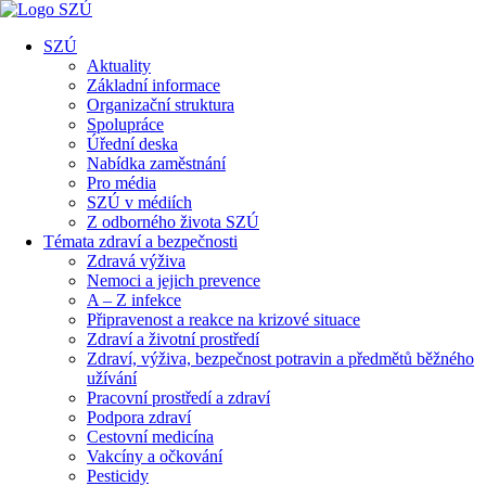
SZÚ
Aktuality
Základní informace
Organizační struktura
Spolupráce
Úřední deska
Nabídka zaměstnání
Pro média
SZÚ v médiích
Z odborného života SZÚ
Témata zdraví a bezpečnosti
Zdravá výživa
Nemoci a jejich prevence
A – Z infekce
Připravenost a reakce na krizové situace
Zdraví a životní prostředí
Zdraví, výživa, bezpečnost potravin a předmětů běžného
užívání
Pracovní prostředí a zdraví
Podpora zdraví
Cestovní medicína
Vakcíny a očkování
Pesticidy