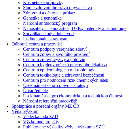
Kosmetické přípravky
Studie zdravotního stavu obyvatelstva
Zdravotní a očkovací průkaz
Genetika a genomika
Národní antibiotický program
Nanosafety – nanočástice, UFPs, materiály a technologie
Surveillance odpadních vod
Institucionální stravování
Odborná centra a pracoviště
Centrum podpory veřejného zdraví
Centrum zdraví a životního prostředí
Centrum zdraví, výživy a potravin
Centrum hygieny práce a pracovního lékařství
Centrum epidemiologie a mikrobiologie
Centrum toxikologie a zdravotní bezpečnosti
Centrum pro hodnocení rizik chemických látek
Úsek náměstka pro právo a strategii
Útvar ředitele
Úsek náměstka pro ekonomickou a technickou činnost
Národní referenční pracoviště
Spolupráce a poradní orgány MZ ČR
Věda, výzkum
Vědecká rada SZÚ
Výzkumné projekty
Publikované výsledky vědy a výzkumu SZÚ