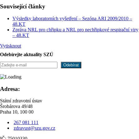
Související články
Výsledky laboratorních vyšetření – Sezóna ARI 2009/2010 –
48.KT
Zpráva NRL pro chřipku a NRL pro nechřipkové respirační viry
– 48.KT
Vytisknout
Odebírejte aktuality SZÚ
Adresa:
Státní zdravotní ústav
Šrobárova 49/48
Praha 10, 100 00
267 081 111
zdravust@szu.gov.cz
IČ: 75010330