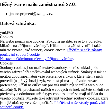
Běžný tvar e-mailu zaměstnanců SZÚ:
jmeno.prijmeni@szu.gov.cz
Datová schránka:
ymkj9r5
Cookies
Na webu používáme cookies. Pokud si myslíte, že je to v pořádku,
klikněte na „Přijmout všechny“. Kliknutím na „Nastavení“ si také
můžete vybrat, jaké soubory cookie chcete.
Přečtěte si naše zásady
používání souborů cookie
Nastavení
Odmítnout všechny
Přijmout všechny
Cookies
Soubory cookies jsou malé textové soubory, které se ukládají do
vašeho zařízení při navštěvování webových stránek. Stránky si tak na
určitou dobu zapamatují vaše preference a úkony, které jste na nich
provedli (např. výchozí jazyk, velikost písma a jiné zobrazovací
preference). Příští návštěva tak pro vás může být snazší a web bude
užitečnější. Při procházení našich webových stránek můžete změnit své
předvolby a odmítnout určité typy cookies, které se mají ukládat do
vašeho počítače. Můžete také odstranit všechny soubory cookies, které
jsou již uloženy ve vašem počítači.
Přečtěte si naše zásady používání
souborů cookie