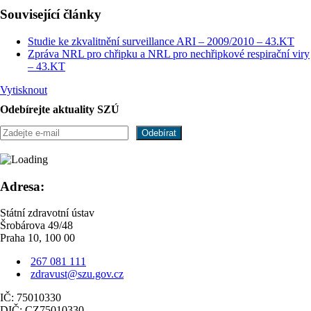
Související články
Studie ke zkvalitnění surveillance ARI – 2009/2010 – 43.KT
Zpráva NRL pro chřipku a NRL pro nechřipkové respirační viry
– 43.KT
Vytisknout
Odebírejte aktuality SZÚ
Adresa:
Státní zdravotní ústav
Šrobárova 49/48
Praha 10, 100 00
267 081 111
zdravust@szu.gov.cz
IČ: 75010330
DIČ: CZ75010330