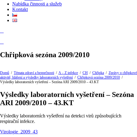
Nabídka činnosti a služeb
Kontakt
Chřipková sezóna 2009/2010
Domů
/
Témata zdraví a bezpečnosti
/
A – Z infekce
/
CH
/
Chřipka
/
Zprávy o chřipkové
aktivitě, hlášení a výsledky laboratorních vyšetření
/
Chřipková sezóna 2009/2010
/
Výsledky laboratorních vyšetření – Sezóna ARI 2009/2010 – 43.KT
Výsledky laboratorních vyšetření – Sezóna
ARI 2009/2010 – 43.KT
Výsledky laboratorních vyšetření na detekci virů způsobujících
respirační infekce.
Virologie_2009_43