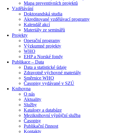
Mapa preventivních projektů
Vzdělávání
Doktorandská studia
Akreditované vzdělávací programy
Kalendář akcí
Materiály ze seminářů
Projekty
Operační programy
Výzkumné projekty
WHO
EHP a Norské fondy
Publikace – Data
Data a statistické údaje
Zdravotně výchovné materiály
Směrnice WHO
Časopisy vydávané v SZÚ
Knihovna
O nás
Aktuality
Služby
Katalogy a databáze
Meziknihovní výpůjční služba
Časopisy
Publikační činnost
Kontakty