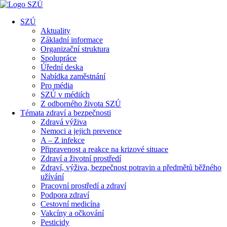
SZÚ
Aktuality
Základní informace
Organizační struktura
Spolupráce
Úřední deska
Nabídka zaměstnání
Pro média
SZÚ v médiích
Z odborného života SZÚ
Témata zdraví a bezpečnosti
Zdravá výživa
Nemoci a jejich prevence
A – Z infekce
Připravenost a reakce na krizové situace
Zdraví a životní prostředí
Zdraví, výživa, bezpečnost potravin a předmětů běžného
užívání
Pracovní prostředí a zdraví
Podpora zdraví
Cestovní medicína
Vakcíny a očkování
Pesticidy