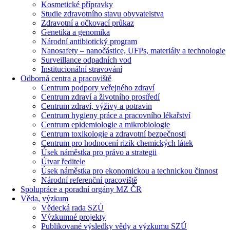
Kosmetické přípravky
Studie zdravotního stavu obyvatelstva
Zdravotní a očkovací průkaz
Genetika a genomika
Národní antibiotický program
Nanosafety – nanočástice, UFPs, materiály a technologie
Surveillance odpadních vod
Institucionální stravování
Odborná centra a pracoviště
Centrum podpory veřejného zdraví
Centrum zdraví a životního prostředí
Centrum zdraví, výživy a potravin
Centrum hygieny práce a pracovního lékařství
Centrum epidemiologie a mikrobiologie
Centrum toxikologie a zdravotní bezpečnosti
Centrum pro hodnocení rizik chemických látek
Úsek náměstka pro právo a strategii
Útvar ředitele
Úsek náměstka pro ekonomickou a technickou činnost
Národní referenční pracoviště
Spolupráce a poradní orgány MZ ČR
Věda, výzkum
Vědecká rada SZÚ
Výzkumné projekty
Publikované výsledky vědy a výzkumu SZÚ