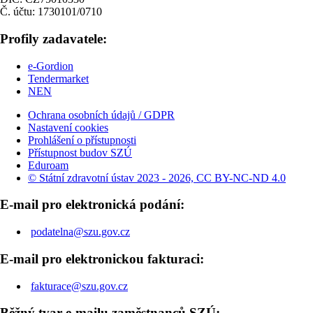
Č. účtu: 1730101/0710
Profily zadavatele:
e-Gordion
Tendermarket
NEN
Ochrana osobních údajů / GDPR
Nastavení cookies
Prohlášení o přístupnosti
Přístupnost budov SZÚ
Eduroam
© Státní zdravotní ústav 2023 - 2026, CC BY-NC-ND 4.0
E-mail pro elektronická podání:
podatelna@szu.gov.cz
E-mail pro elektronickou fakturaci:
fakturace@szu.gov.cz
Běžný tvar e-mailu zaměstnanců SZÚ: