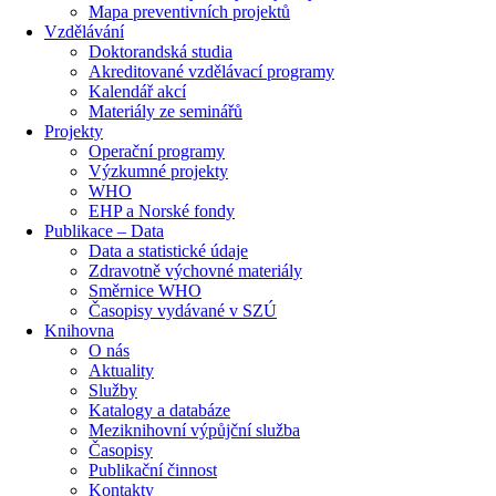
Mapa preventivních projektů
Vzdělávání
Doktorandská studia
Akreditované vzdělávací programy
Kalendář akcí
Materiály ze seminářů
Projekty
Operační programy
Výzkumné projekty
WHO
EHP a Norské fondy
Publikace – Data
Data a statistické údaje
Zdravotně výchovné materiály
Směrnice WHO
Časopisy vydávané v SZÚ
Knihovna
O nás
Aktuality
Služby
Katalogy a databáze
Meziknihovní výpůjční služba
Časopisy
Publikační činnost
Kontakty