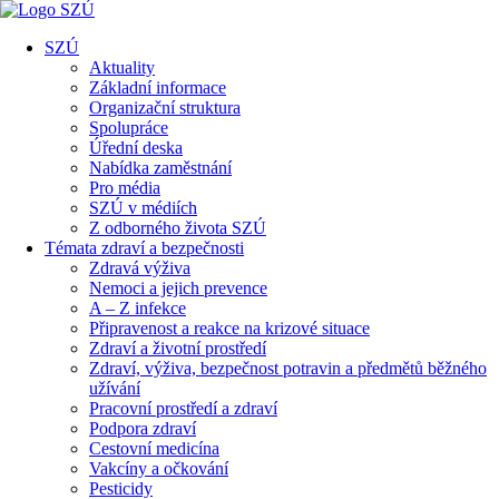
SZÚ
Aktuality
Základní informace
Organizační struktura
Spolupráce
Úřední deska
Nabídka zaměstnání
Pro média
SZÚ v médiích
Z odborného života SZÚ
Témata zdraví a bezpečnosti
Zdravá výživa
Nemoci a jejich prevence
A – Z infekce
Připravenost a reakce na krizové situace
Zdraví a životní prostředí
Zdraví, výživa, bezpečnost potravin a předmětů běžného
užívání
Pracovní prostředí a zdraví
Podpora zdraví
Cestovní medicína
Vakcíny a očkování
Pesticidy