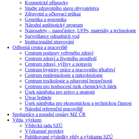
Kosmetické přípravky
Studie zdravotního stavu obyvatelstva
Zdravotní a očkovací průkaz
Genetika a genomika
Národní antibiotický program
Nanosafety – nanočástice, UFPs, materiály a technologie
Surveillance odpadních vod
Institucionální stravování
Odborná centra a pracoviště
Centrum podpory veřejného zdraví
Centrum zdraví a životního prostředí
Centrum zdraví, výživy a potravin
Centrum hygieny práce a pracovního lékařství
Centrum epidemiologie a mikrobiologie
Centrum toxikologie a zdravotní bezpečnosti
Centrum pro hodnocení rizik chemických látek
Úsek náměstka pro právo a strategii
Útvar ředitele
Úsek náměstka pro ekonomickou a technickou činnost
Národní referenční pracoviště
Spolupráce a poradní orgány MZ ČR
Věda, výzkum
Vědecká rada SZÚ
Výzkumné projekty
Publikované výsledky vědy a výzkumu SZÚ