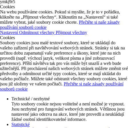
ymkj9r5
Cookies
Na webu používáme cookies. Pokud si myslíte, že je to v pořádku,
klikněte na „Přijmout všechny“. Kliknutím na „Nastavení“ si také
můžete vybrat, jaké soubory cookie chcete.
Přečtěte si naše zásady
používání souborů cookie
Nastavení
Odmítnout všechny
Přijmout všechny
Cookies
Soubory cookies jsou malé textové soubory, které se ukládají do
vašeho zařízení při navštěvování webových stránek. Stránky si tak na
určitou dobu zapamatují vaše preference a úkony, které jste na nich
provedli (např. výchozí jazyk, velikost písma a jiné zobrazovací
preference). Příští návštěva tak pro vás může být snazší a web bude
užitečnější. Při procházení našich webových stránek můžete změnit své
předvolby a odmítnout určité typy cookies, které se mají ukládat do
vašeho počítače. Můžete také odstranit všechny soubory cookies, které
jsou již uloženy ve vašem počítači.
Přečtěte si naše zásady používání
souborů cookie
Technické / nezbytné
Tyto soubory cookie nejsou volitelné a není možné je vypnout.
Jsou nezbytné pro fungování webových stránek. Většinou jsou
nastavené jako odezva na akce, které jste provedli a neukládají
žádné osobní identifikovatelné informace.
Statistické