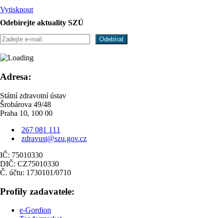
Vytisknout
Odebírejte aktuality SZÚ
Adresa:
Státní zdravotní ústav
Šrobárova 49/48
Praha 10, 100 00
267 081 111
zdravust@szu.gov.cz
IČ: 75010330
DIČ: CZ75010330
Č. účtu: 1730101/0710
Profily zadavatele:
e-Gordion