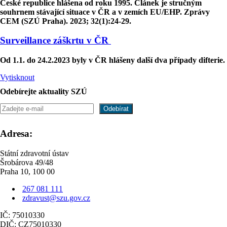
České republice hlášena od roku 1995. Článek je stručným
souhrnem stávající situace v ČR a v zemích EU/EHP. Zprávy
CEM (SZÚ Praha). 2023; 32(1):24-29.
Surveillance záškrtu v ČR
Od 1.1. do 24.2.2023 byly v ČR hlášeny další dva případy difterie.
Vytisknout
Odebírejte aktuality SZÚ
Adresa:
Státní zdravotní ústav
Šrobárova 49/48
Praha 10, 100 00
267 081 111
zdravust@szu.gov.cz
IČ: 75010330
DIČ: CZ75010330