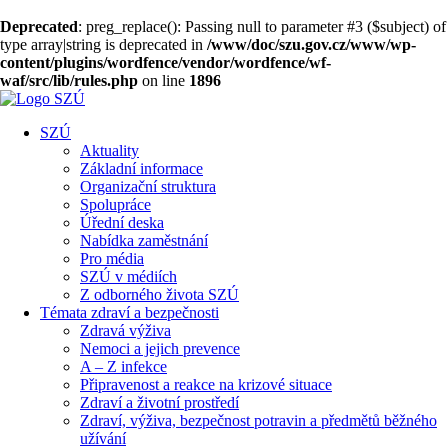
Deprecated
: preg_replace(): Passing null to parameter #3 ($subject) of
type array|string is deprecated in
/www/doc/szu.gov.cz/www/wp-
content/plugins/wordfence/vendor/wordfence/wf-
waf/src/lib/rules.php
on line
1896
SZÚ
Aktuality
Základní informace
Organizační struktura
Spolupráce
Úřední deska
Nabídka zaměstnání
Pro média
SZÚ v médiích
Z odborného života SZÚ
Témata zdraví a bezpečnosti
Zdravá výživa
Nemoci a jejich prevence
A – Z infekce
Připravenost a reakce na krizové situace
Zdraví a životní prostředí
Zdraví, výživa, bezpečnost potravin a předmětů běžného
užívání