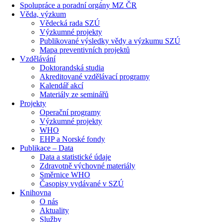
Spolupráce a poradní orgány MZ ČR
Věda, výzkum
Vědecká rada SZÚ
Výzkumné projekty
Publikované výsledky vědy a výzkumu SZÚ
Mapa preventivních projektů
Vzdělávání
Doktorandská studia
Akreditované vzdělávací programy
Kalendář akcí
Materiály ze seminářů
Projekty
Operační programy
Výzkumné projekty
WHO
EHP a Norské fondy
Publikace – Data
Data a statistické údaje
Zdravotně výchovné materiály
Směrnice WHO
Časopisy vydávané v SZÚ
Knihovna
O nás
Aktuality
Služby