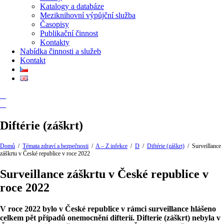
Katalogy a databáze
Meziknihovní výpůjční služba
Časopisy
Publikační činnost
Kontakty
Nabídka činnosti a služeb
Kontakt
Diftérie (záškrt)
Domů
/
Témata zdraví a bezpečnosti
/
A – Z infekce
/
D
/
Diftérie (záškrt)
/
Surveillance
záškrtu v České republice v roce 2022
Surveillance záškrtu v České republice v
roce 2022
V roce 2022 bylo v České republice v rámci surveillance hlášeno
celkem pět případů onemocnění difterií. Difterie (záškrt) nebyla v