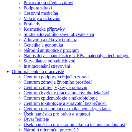
Pracovní prostředí a zdraví
Podpora zdraví
Cestovní medicína
Vakcíny a očkování
Pesticidy
Kosmetické přípravky
Studie zdravotního stavu obyvatelstva
Zdravotní a očkovací průkaz
Genetika a genomika
Národní antibiotický program
Nanosafety – nanočástice, UFPs, materiály a technologie
Surveillance odpadních vod
Institucionální stravování
Odborná centra a pracoviště
Centrum podpory veřejného zdraví
Centrum zdraví a životního prostředí
Centrum zdraví, výživy a potravin
Centrum hygieny práce a pracovního lékařství
Centrum epidemiologie a mikrobiologie
Centrum toxikologie a zdravotní bezpečnosti
Centrum pro hodnocení rizik chemických látek
Úsek náměstka pro právo a strategii
Útvar ředitele
Úsek náměstka pro ekonomickou a technickou činnost
Národní referenční pracoviště