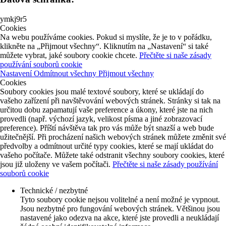
ymkj9r5
Cookies
Na webu používáme cookies. Pokud si myslíte, že je to v pořádku,
klikněte na „Přijmout všechny“. Kliknutím na „Nastavení“ si také
můžete vybrat, jaké soubory cookie chcete.
Přečtěte si naše zásady
používání souborů cookie
Nastavení
Odmítnout všechny
Přijmout všechny
Cookies
Soubory cookies jsou malé textové soubory, které se ukládají do
vašeho zařízení při navštěvování webových stránek. Stránky si tak na
určitou dobu zapamatují vaše preference a úkony, které jste na nich
provedli (např. výchozí jazyk, velikost písma a jiné zobrazovací
preference). Příští návštěva tak pro vás může být snazší a web bude
užitečnější. Při procházení našich webových stránek můžete změnit své
předvolby a odmítnout určité typy cookies, které se mají ukládat do
vašeho počítače. Můžete také odstranit všechny soubory cookies, které
jsou již uloženy ve vašem počítači.
Přečtěte si naše zásady používání
souborů cookie
Technické / nezbytné
Tyto soubory cookie nejsou volitelné a není možné je vypnout.
Jsou nezbytné pro fungování webových stránek. Většinou jsou
nastavené jako odezva na akce, které jste provedli a neukládají