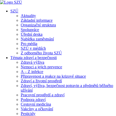
SZÚ
Aktuality
Základní informace
Organizační struktura
Spolupráce
Úřední deska
Nabídka zaměstnání
Pro média
SZÚ v médiích
Z odborného života SZÚ
Témata zdraví a bezpečnosti
Zdravá výživa
Nemoci a jejich prevence
A – Z infekce
Připravenost a reakce na krizové situace
Zdraví a životní prostředí
Zdraví, výživa, bezpečnost potravin a předmětů běžného
užívání
Pracovní prostředí a zdraví
Podpora zdraví
Cestovní medicína
Vakcíny a očkování
Pesticidy