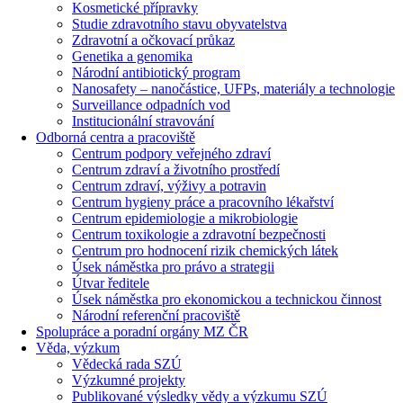
Kosmetické přípravky
Studie zdravotního stavu obyvatelstva
Zdravotní a očkovací průkaz
Genetika a genomika
Národní antibiotický program
Nanosafety – nanočástice, UFPs, materiály a technologie
Surveillance odpadních vod
Institucionální stravování
Odborná centra a pracoviště
Centrum podpory veřejného zdraví
Centrum zdraví a životního prostředí
Centrum zdraví, výživy a potravin
Centrum hygieny práce a pracovního lékařství
Centrum epidemiologie a mikrobiologie
Centrum toxikologie a zdravotní bezpečnosti
Centrum pro hodnocení rizik chemických látek
Úsek náměstka pro právo a strategii
Útvar ředitele
Úsek náměstka pro ekonomickou a technickou činnost
Národní referenční pracoviště
Spolupráce a poradní orgány MZ ČR
Věda, výzkum
Vědecká rada SZÚ
Výzkumné projekty
Publikované výsledky vědy a výzkumu SZÚ