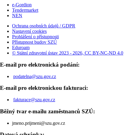
e-Gordion
Tendermarket
NEN
Ochrana osobních údajů / GDPR
Nastavení cookies
Prohlášení o přístupnosti
Přístupnost budov SZÚ
Eduroam
© Státní zdravotní ústav 2023 - 2026, CC BY-NC-ND 4.0
E-mail pro elektronická podání:
podatelna@szu.gov.cz
E-mail pro elektronickou fakturaci:
fakturace@szu.gov.cz
Běžný tvar e-mailu zaměstnanců SZÚ:
jmeno.prijmeni@szu.gov.cz
Datová schránka: