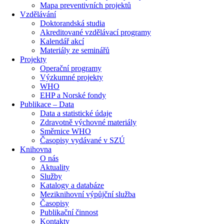
Mapa preventivních projektů
Vzdělávání
Doktorandská studia
Akreditované vzdělávací programy
Kalendář akcí
Materiály ze seminářů
Projekty
Operační programy
Výzkumné projekty
WHO
EHP a Norské fondy
Publikace – Data
Data a statistické údaje
Zdravotně výchovné materiály
Směrnice WHO
Časopisy vydávané v SZÚ
Knihovna
O nás
Aktuality
Služby
Katalogy a databáze
Meziknihovní výpůjční služba
Časopisy
Publikační činnost
Kontakty