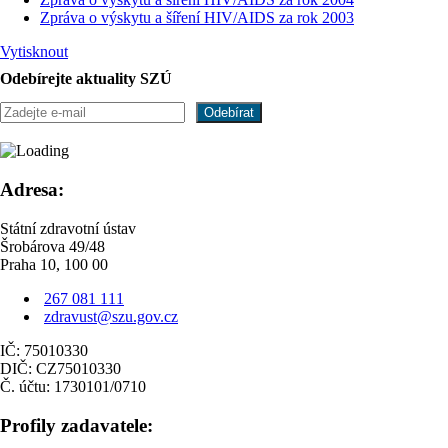
Zpráva o výskytu a šíření HIV/AIDS za rok 2003
Vytisknout
Odebírejte aktuality SZÚ
Adresa:
Státní zdravotní ústav
Šrobárova 49/48
Praha 10, 100 00
267 081 111
zdravust@szu.gov.cz
IČ: 75010330
DIČ: CZ75010330
Č. účtu: 1730101/0710
Profily zadavatele: