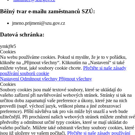
Běžný tvar e-mailu zaměstnanců SZÚ:
jmeno.prijmeni@szu.gov.cz
Datová schránka:
ymkj9r5
Cookies
Na webu používáme cookies. Pokud si myslíte, že je to v pořádku,
klikněte na „Přijmout všechny“. Kliknutím na „Nastavení“ si také
můžete vybrat, jaké soubory cookie chcete.
Přečtěte si naše zásady
používání souborů cookie
Nastavení
Odmítnout všechny
Přijmout všechny
Cookies
Soubory cookies jsou malé textové soubory, které se ukládají do
vašeho zařízení při navštěvování webových stránek. Stránky si tak na
určitou dobu zapamatují vaše preference a úkony, které jste na nich
provedli (např. výchozí jazyk, velikost písma a jiné zobrazovací
preference). Příští návštěva tak pro vás může být snazší a web bude
užitečnější. Při procházení našich webových stránek můžete změnit své
předvolby a odmítnout určité typy cookies, které se mají ukládat do
vašeho počítače. Můžete také odstranit všechny soubory cookies, které
jsou již uloženy ve vašem počítači.
Přečtěte si naše zásady používání