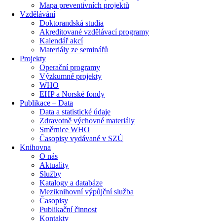
Mapa preventivních projektů
Vzdělávání
Doktorandská studia
Akreditované vzdělávací programy
Kalendář akcí
Materiály ze seminářů
Projekty
Operační programy
Výzkumné projekty
WHO
EHP a Norské fondy
Publikace – Data
Data a statistické údaje
Zdravotně výchovné materiály
Směrnice WHO
Časopisy vydávané v SZÚ
Knihovna
O nás
Aktuality
Služby
Katalogy a databáze
Meziknihovní výpůjční služba
Časopisy
Publikační činnost
Kontakty