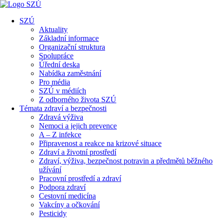
SZÚ
Aktuality
Základní informace
Organizační struktura
Spolupráce
Úřední deska
Nabídka zaměstnání
Pro média
SZÚ v médiích
Z odborného života SZÚ
Témata zdraví a bezpečnosti
Zdravá výživa
Nemoci a jejich prevence
A – Z infekce
Připravenost a reakce na krizové situace
Zdraví a životní prostředí
Zdraví, výživa, bezpečnost potravin a předmětů běžného
užívání
Pracovní prostředí a zdraví
Podpora zdraví
Cestovní medicína
Vakcíny a očkování
Pesticidy