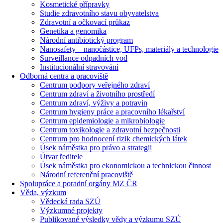
Kosmetické přípravky
Studie zdravotního stavu obyvatelstva
Zdravotní a očkovací průkaz
Genetika a genomika
Národní antibiotický program
Nanosafety – nanočástice, UFPs, materiály a technologie
Surveillance odpadních vod
Institucionální stravování
Odborná centra a pracoviště
Centrum podpory veřejného zdraví
Centrum zdraví a životního prostředí
Centrum zdraví, výživy a potravin
Centrum hygieny práce a pracovního lékařství
Centrum epidemiologie a mikrobiologie
Centrum toxikologie a zdravotní bezpečnosti
Centrum pro hodnocení rizik chemických látek
Úsek náměstka pro právo a strategii
Útvar ředitele
Úsek náměstka pro ekonomickou a technickou činnost
Národní referenční pracoviště
Spolupráce a poradní orgány MZ ČR
Věda, výzkum
Vědecká rada SZÚ
Výzkumné projekty
Publikované výsledky vědy a výzkumu SZÚ