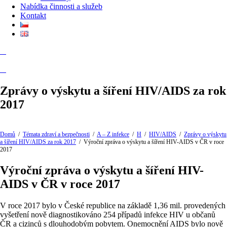
Nabídka činnosti a služeb
Kontakt
Zprávy o výskytu a šíření HIV/AIDS za rok
2017
Domů
/
Témata zdraví a bezpečnosti
/
A – Z infekce
/
H
/
HIV/AIDS
/
Zprávy o výskytu
a šíření HIV/AIDS za rok 2017
/
Výroční zpráva o výskytu a šíření HIV-AIDS v ČR v roce
2017
Výroční zpráva o výskytu a šíření HIV-
AIDS v ČR v roce 2017
V roce 2017 bylo v České republice na základě 1,36 mil. provedených
vyšetření nově diagnostikováno 254 případů infekce HIV u občanů
ČR a cizinců s dlouhodobým pobytem. Onemocnění AIDS bylo nově