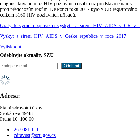
diagnostikováno u 52 HIV pozitivních osob, což představuje nárůst
proti předchozím rokům. Ke konci roku 2017 bylo v ČR registrováno
celkem 3160 HIV pozitivních případů.
Grafy_k_vyrocni_zprave_o_vyskytu_a_sireni_HIV_AIDS_v_CR_v_
Vyskyt_a_sireni_HIV_AIDS_v_Ceske_republice_v_roce_2017
Vytisknout
Odebírejte aktuality SZÚ
Adresa:
Státní zdravotní ústav
Šrobárova 49/48
Praha 10, 100 00
267 081 111
zdravust@szu.gov.cz