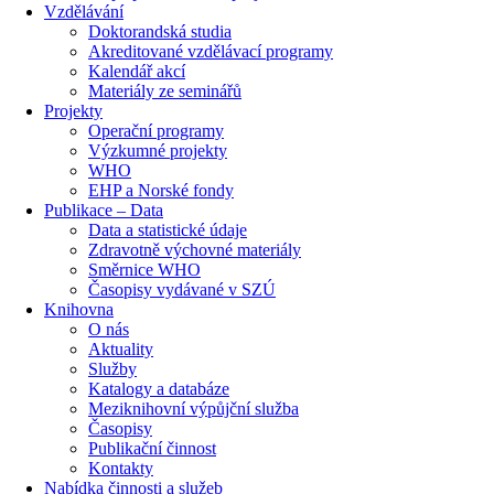
Vzdělávání
Doktorandská studia
Akreditované vzdělávací programy
Kalendář akcí
Materiály ze seminářů
Projekty
Operační programy
Výzkumné projekty
WHO
EHP a Norské fondy
Publikace – Data
Data a statistické údaje
Zdravotně výchovné materiály
Směrnice WHO
Časopisy vydávané v SZÚ
Knihovna
O nás
Aktuality
Služby
Katalogy a databáze
Meziknihovní výpůjční služba
Časopisy
Publikační činnost
Kontakty
Nabídka činnosti a služeb