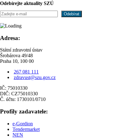
Odebírejte aktuality SZÚ
Adresa:
Státní zdravotní ústav
Šrobárova 49/48
Praha 10, 100 00
267 081 111
zdravust@szu.gov.cz
IČ: 75010330
DIČ: CZ75010330
Č. účtu: 1730101/0710
Profily zadavatele:
e-Gordion
Tendermarket
NEN