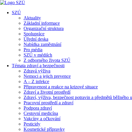
SZÚ
Aktuality
Základní informace
Organizační struktura
Spolupráce
Úřední deska
Nabídka zaměstnání
Pro média
SZÚ v médiích
Z odborného života SZÚ
Témata zdraví a bezpečnosti
Zdravá výživa
Nemoci a jejich prevence
A – Z infekce
Připravenost a reakce na krizové situace
Zdraví a životní prostředí
Zdraví, výživa, bezpečnost potravin a předmětů běžného u
Pracovní prostředí a zdraví
Podpora zdraví
Cestovní medicína
Vakcíny a očkování
Pesticidy
Kosmetické přípravky