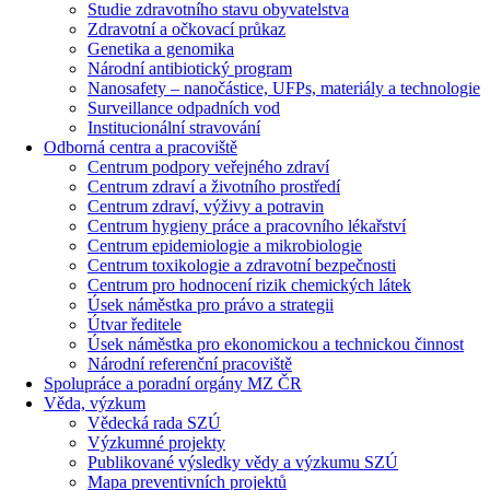
Studie zdravotního stavu obyvatelstva
Zdravotní a očkovací průkaz
Genetika a genomika
Národní antibiotický program
Nanosafety – nanočástice, UFPs, materiály a technologie
Surveillance odpadních vod
Institucionální stravování
Odborná centra a pracoviště
Centrum podpory veřejného zdraví
Centrum zdraví a životního prostředí
Centrum zdraví, výživy a potravin
Centrum hygieny práce a pracovního lékařství
Centrum epidemiologie a mikrobiologie
Centrum toxikologie a zdravotní bezpečnosti
Centrum pro hodnocení rizik chemických látek
Úsek náměstka pro právo a strategii
Útvar ředitele
Úsek náměstka pro ekonomickou a technickou činnost
Národní referenční pracoviště
Spolupráce a poradní orgány MZ ČR
Věda, výzkum
Vědecká rada SZÚ
Výzkumné projekty
Publikované výsledky vědy a výzkumu SZÚ
Mapa preventivních projektů