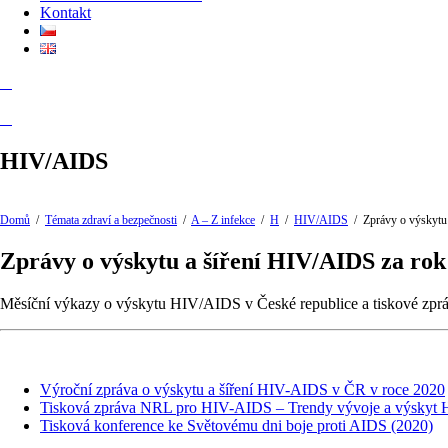
Kontakt
HIV/AIDS
Domů
/
Témata zdraví a bezpečnosti
/
A – Z infekce
/
H
/
HIV/AIDS
/
Zprávy o výskytu
Zprávy o výskytu a šíření HIV/AIDS za rok
Měsíční výkazy o výskytu HIV/AIDS v České republice a tiskové zprá
Výroční zpráva o výskytu a šíření HIV-AIDS v ČR v roce 2020
Tisková zpráva NRL pro HIV-AIDS – Trendy vývoje a výskyt
Tisková konference ke Světovému dni boje proti AIDS (2020)