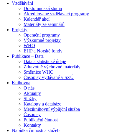
Vzdělávání
Doktorandská studia
Akreditované vzdělávací programy
Kalendář akcí
Materiály ze seminářů
Projekty
Operační programy
Výzkumné projekty
WHO
EHP a Norské fondy
Publikace – Data
Data a statistické údaje
Zdravotně výchovné materiály
Směrnice WHO
Časopisy vydávané v SZÚ
Knihovna
O nás
Aktuality
Služby
Katalogy a databáze
Meziknihovní výpůjční služba
Časopisy
Publikační činnost
Kontakty
Nabídka činnosti a služeb