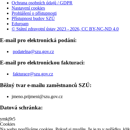
Ochrana osobních údajů / GDPR
Nastavení cookies
Prohlášení o přístupnosti
Přístupnost budov SZÚ
Eduroam
© Státní zdravotní ústav 2023 - 2026, CC BY-NC-ND 4.0
E-mail pro elektronická podání:
podatelna@szu.gov.cz
E-mail pro elektronickou fakturaci:
fakturace@szu.gov.cz
Běžný tvar e-mailu zaměstnanců SZÚ:
jmeno.prijmeni@szu.gov.cz
Datová schránka:
ymkj9r5
Cookies
Na webu používáme cookies. Pokud si myslíte, že je to v pořádku, kli