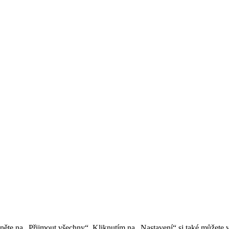
kněte na „Přijmout všechny“. Kliknutím na „Nastavení“ si také můžete 