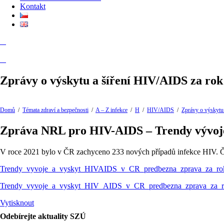
Kontakt
Zprávy o výskytu a šíření HIV/AIDS za rok
Domů
/
Témata zdraví a bezpečnosti
/
A – Z infekce
/
H
/
HIV/AIDS
/
Zprávy o výskytu
Zpráva NRL pro HIV-AIDS – Trendy vývoje
V roce 2021 bylo v ČR zachyceno 233 nových případů infekce HIV. Čes
Trendy_vyvoje_a_vyskyt_HIVAIDS_v_CR_predbezna_zprava_za_ro
Trendy_vyvoje_a_vyskyt_HIV_AIDS_v_CR_predbezna_zprava_za_
Vytisknout
Odebírejte aktuality SZÚ