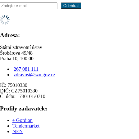
Adresa:
Státní zdravotní ústav
Šrobárova 49/48
Praha 10, 100 00
267 081 111
zdravust@szu.gov.cz
IČ: 75010330
DIČ: CZ75010330
Č. účtu: 1730101/0710
Profily zadavatele:
e-Gordion
Tendermarket
NEN