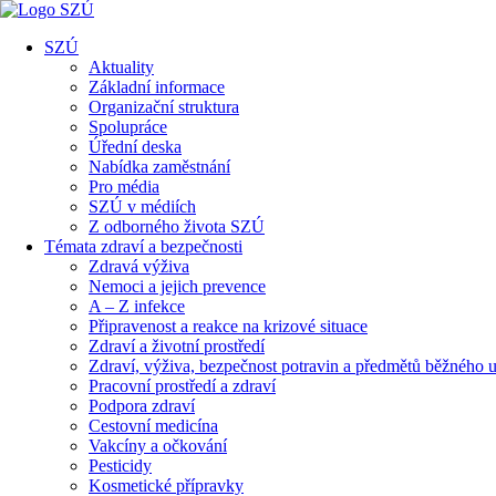
SZÚ
Aktuality
Základní informace
Organizační struktura
Spolupráce
Úřední deska
Nabídka zaměstnání
Pro média
SZÚ v médiích
Z odborného života SZÚ
Témata zdraví a bezpečnosti
Zdravá výživa
Nemoci a jejich prevence
A – Z infekce
Připravenost a reakce na krizové situace
Zdraví a životní prostředí
Zdraví, výživa, bezpečnost potravin a předmětů běžného u
Pracovní prostředí a zdraví
Podpora zdraví
Cestovní medicína
Vakcíny a očkování
Pesticidy
Kosmetické přípravky