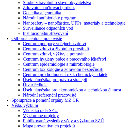
Studie zdravotního stavu obyvatelstva
Zdravotní a očkovací průkaz
Genetika a genomika
Národní antibiotický program
Nanosafety – nanočástice, UFPs, materiály a technologie
Surveillance odpadních vod
Institucionální stravování
Odborná centra a pracoviště
Centrum podpory veřejného zdraví
Centrum zdraví a životního prostředí
Centrum zdraví, výživy a potravin
Centrum hygieny práce a pracovního lékařství
Centrum epidemiologie a mikrobiologie
Centrum toxikologie a zdravotní bezpečnosti
Centrum pro hodnocení rizik chemických látek
Úsek náměstka pro právo a strategii
Útvar ředitele
Úsek náměstka pro ekonomickou a technickou činnost
Národní referenční pracoviště
Spolupráce a poradní orgány MZ ČR
Věda, výzkum
Vědecká rada SZÚ
Výzkumné projekty
Publikované výsledky vědy a výzkumu SZÚ
Mapa preventivních projektů