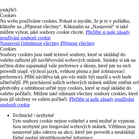
ymkj9r5
Cookies
Na webu používáme cookies. Pokud si myslíte, že je to v pořádku,
klikněte na „Přijmout všechny“. Kliknutím na „Nastavení“ si také
můžete vybrat, jaké soubory cookie chcete.
Přečtěte si naše zásady
používání souborů cookie
Nastavení
Odmítnout všechny
Přijmout všechny
Cookies
Soubory cookies jsou malé textové soubory, které se ukládají do
vašeho zařízení při navštěvování webových stránek. Stránky si tak na
určitou dobu zapamatují vaše preference a úkony, které jste na nich
provedli (např. výchozí jazyk, velikost písma a jiné zobrazovací
preference). Příští návštěva tak pro vás může být snazší a web bude
užitečnější. Při procházení našich webových stránek můžete změnit své
předvolby a odmítnout určité typy cookies, které se mají ukládat do
vašeho počítače. Můžete také odstranit všechny soubory cookies, které
jsou již uloženy ve vašem počítači.
Přečtěte si naše zásady používání
souborů cookie
Technické / nezbytné
Tyto soubory cookie nejsou volitelné a není možné je vypnout.
Jsou nezbytné pro fungování webových stránek. Většinou jsou
nastavené jako odezva na akce, které jste provedli a neukládají
žádné osobní identifikovatelné informace.