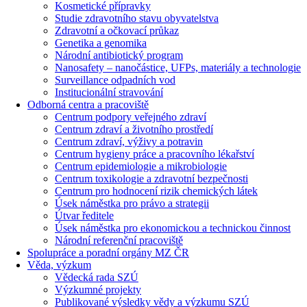
Kosmetické přípravky
Studie zdravotního stavu obyvatelstva
Zdravotní a očkovací průkaz
Genetika a genomika
Národní antibiotický program
Nanosafety – nanočástice, UFPs, materiály a technologie
Surveillance odpadních vod
Institucionální stravování
Odborná centra a pracoviště
Centrum podpory veřejného zdraví
Centrum zdraví a životního prostředí
Centrum zdraví, výživy a potravin
Centrum hygieny práce a pracovního lékařství
Centrum epidemiologie a mikrobiologie
Centrum toxikologie a zdravotní bezpečnosti
Centrum pro hodnocení rizik chemických látek
Úsek náměstka pro právo a strategii
Útvar ředitele
Úsek náměstka pro ekonomickou a technickou činnost
Národní referenční pracoviště
Spolupráce a poradní orgány MZ ČR
Věda, výzkum
Vědecká rada SZÚ
Výzkumné projekty
Publikované výsledky vědy a výzkumu SZÚ