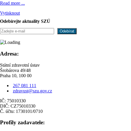
Read more ...
Vytisknout
Odebírejte aktuality SZÚ
Adresa:
Státní zdravotní ústav
Šrobárova 49/48
Praha 10, 100 00
267 081 111
zdravust@szu.gov.cz
IČ: 75010330
DIČ: CZ75010330
Č. účtu: 1730101/0710
Profily zadavatele: