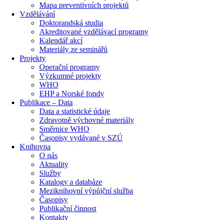
Mapa preventivních projektů
Vzdělávání
Doktorandská studia
Akreditované vzdělávací programy
Kalendář akcí
Materiály ze seminářů
Projekty
Operační programy
Výzkumné projekty
WHO
EHP a Norské fondy
Publikace – Data
Data a statistické údaje
Zdravotně výchovné materiály
Směrnice WHO
Časopisy vydávané v SZÚ
Knihovna
O nás
Aktuality
Služby
Katalogy a databáze
Meziknihovní výpůjční služba
Časopisy
Publikační činnost
Kontakty