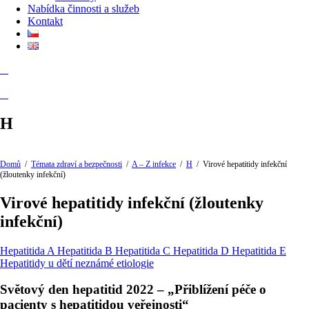
Nabídka činnosti a služeb
Kontakt
H
Domů
/
Témata zdraví a bezpečnosti
/
A – Z infekce
/
H
/
Virové hepatitidy infekční
(žloutenky infekční)
Virové hepatitidy infekční (žloutenky
infekční)
Hepatitida A
Hepatitida B
Hepatitida C
Hepatitida D
Hepatitida E
Hepatitidy u dětí neznámé etiologie
Světový den hepatitid 2022 – „Přiblížení péče o
pacienty s hepatitidou veřejnosti“