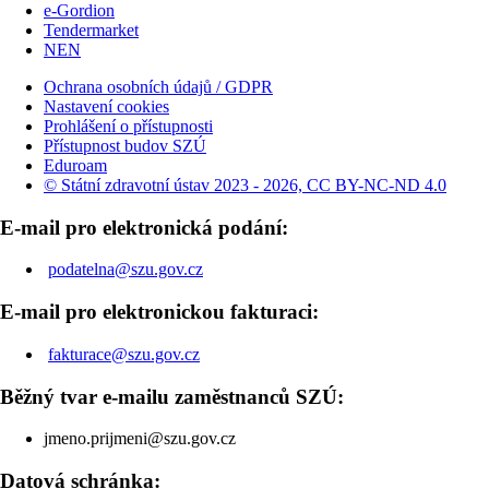
e-Gordion
Tendermarket
NEN
Ochrana osobních údajů / GDPR
Nastavení cookies
Prohlášení o přístupnosti
Přístupnost budov SZÚ
Eduroam
© Státní zdravotní ústav 2023 - 2026, CC BY-NC-ND 4.0
E-mail pro elektronická podání:
podatelna@szu.gov.cz
E-mail pro elektronickou fakturaci:
fakturace@szu.gov.cz
Běžný tvar e-mailu zaměstnanců SZÚ:
jmeno.prijmeni@szu.gov.cz
Datová schránka: