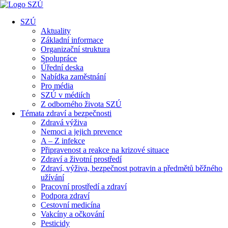
SZÚ
Aktuality
Základní informace
Organizační struktura
Spolupráce
Úřední deska
Nabídka zaměstnání
Pro média
SZÚ v médiích
Z odborného života SZÚ
Témata zdraví a bezpečnosti
Zdravá výživa
Nemoci a jejich prevence
A – Z infekce
Připravenost a reakce na krizové situace
Zdraví a životní prostředí
Zdraví, výživa, bezpečnost potravin a předmětů běžného
užívání
Pracovní prostředí a zdraví
Podpora zdraví
Cestovní medicína
Vakcíny a očkování
Pesticidy