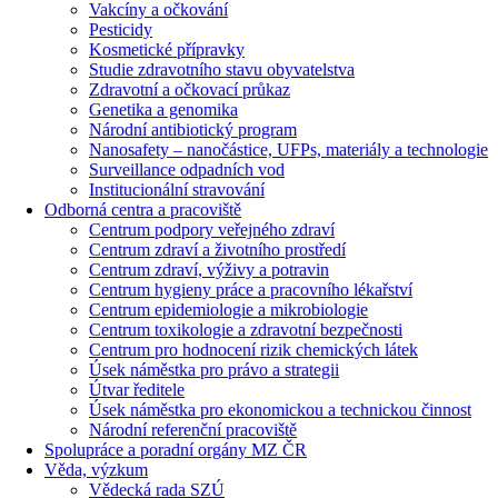
Vakcíny a očkování
Pesticidy
Kosmetické přípravky
Studie zdravotního stavu obyvatelstva
Zdravotní a očkovací průkaz
Genetika a genomika
Národní antibiotický program
Nanosafety – nanočástice, UFPs, materiály a technologie
Surveillance odpadních vod
Institucionální stravování
Odborná centra a pracoviště
Centrum podpory veřejného zdraví
Centrum zdraví a životního prostředí
Centrum zdraví, výživy a potravin
Centrum hygieny práce a pracovního lékařství
Centrum epidemiologie a mikrobiologie
Centrum toxikologie a zdravotní bezpečnosti
Centrum pro hodnocení rizik chemických látek
Úsek náměstka pro právo a strategii
Útvar ředitele
Úsek náměstka pro ekonomickou a technickou činnost
Národní referenční pracoviště
Spolupráce a poradní orgány MZ ČR
Věda, výzkum
Vědecká rada SZÚ