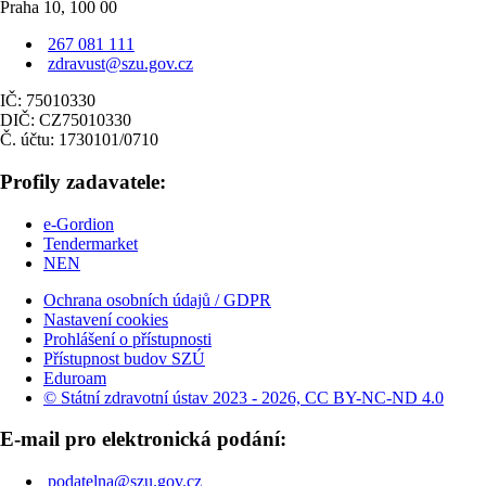
Praha 10, 100 00
267 081 111
zdravust@szu.gov.cz
IČ: 75010330
DIČ: CZ75010330
Č. účtu: 1730101/0710
Profily zadavatele:
e-Gordion
Tendermarket
NEN
Ochrana osobních údajů / GDPR
Nastavení cookies
Prohlášení o přístupnosti
Přístupnost budov SZÚ
Eduroam
© Státní zdravotní ústav 2023 - 2026, CC BY-NC-ND 4.0
E-mail pro elektronická podání:
podatelna@szu.gov.cz