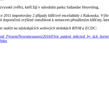
(vysoké zvěře), kteří žijí v národním parku Sallandse Heuvelrug.
roce 2011 importovány 2 případy klíšťové encefalitidy z Rakouska. Výše
ní doporučení zvýšené ostražitosti k nemocem přenášeným klíšťaty, kt
ě lze nalézt na následujících webových stránkách RIVM a ECDC:
d_Present/Newsmessages/2016/First_patient_infected_by_tick_borne_
Atlas