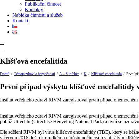
Publikační činnost
Kontakty
Nabídka činnosti a služeb
Kontakt
Klíšťová encefalitida
Domů
/
Témata zdraví a bezpečnosti
/
A – Z infekce
/
K
/
Klíšťová encefalitida
/
První př
První případ výskytu klíšťové encefalitidy
Institut veřejného zdraví RIVM zaregistroval první případ onemocnění
Institut veřejného zdraví RIVM zaregistroval první případ onemocnění
poblíž Utrechtu (Utrechtse Heuvelrug National Park) a nyní se uzdravu
Dle sdělení RIVM byl virus klíšťové encefalitidy (TBE), který se běžně
v červnu 2016 došlo k prudkému nárůstu počtu osob s přisátým klíštět