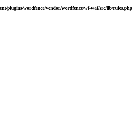
t/plugins/wordfence/vendor/wordfence/wf-waf/src/lib/rules.php