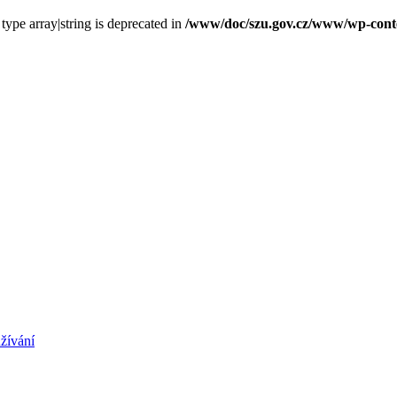
 type array|string is deprecated in
/www/doc/szu.gov.cz/www/wp-conten
žívání