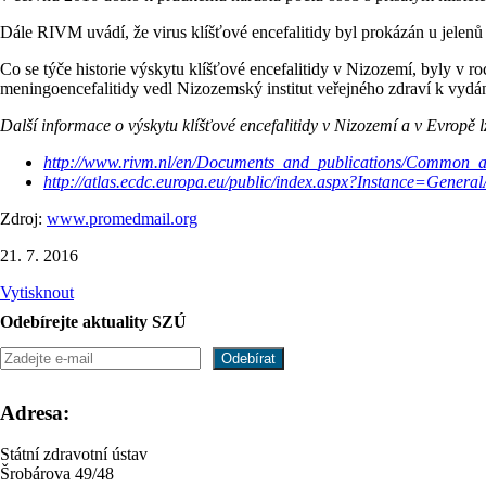
Dále RIVM uvádí, že virus klíšťové encefalitidy byl prokázán u jelenů 
Co se týče historie výskytu klíšťové encefalitidy v Nizozemí, byly v 
meningoencefalitidy vedl Nizozemský institut veřejného zdraví k vydá
Další informace o výskytu klíšťové encefalitidy v Nizozemí a v Evrop
http://www.rivm.nl/en/Documents_and_publications/Common_an
http://atlas.ecdc.europa.eu/public/index.aspx?Instance=General
Zdroj:
www.promedmail.org
21. 7. 2016
Vytisknout
Odebírejte aktuality SZÚ
Adresa:
Státní zdravotní ústav
Šrobárova 49/48