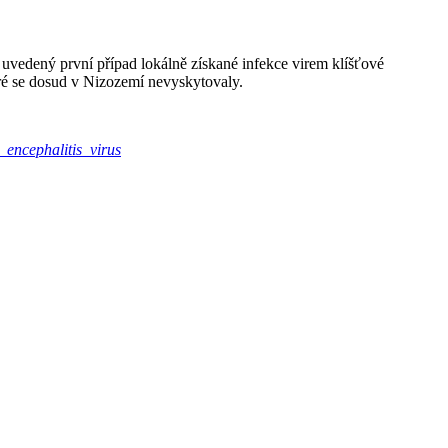
 uvedený první případ lokálně získané infekce virem klíšťové
eré se dosud v Nizozemí nevyskytovaly.
encephalitis_virus