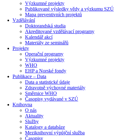
Výzkumné projekty
Publikované výsledky vědy a výzkumu SZÚ
Mapa preventivních projektů
Vzdělávání
Doktorandská studia
Akreditované vzdělávací programy
Kalendář akcí
Materiály ze seminářů
Projekty
Operační programy
Výzkumné projekty
WHO
EHP a Norské fondy
Publikace – Data
Data a statistické údaje
Zdravotně výchovné materiály
Směrnice WHO
Časopisy vydávané v SZÚ
Knihovna
O nás
Aktuality
Služby
Katalogy a databáze
Meziknihovní výpůjční služba
Časopisy