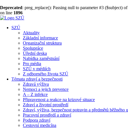
Deprecated
: preg_replace(): Passing null to parameter #3 ($subject) of
on line
1896
SZÚ
Aktuality
Základní informace
Organizační struktura
Spolupráce
Úřední deska
Nabídka zaměstnání
Pro média
SZÚ v médiích
Z odborného života SZÚ
Témata zdraví a bezpečnosti
Zdravá výživa
Nemoci a jejich prevence
A – Z infekce
Připravenost a reakce na krizové situace
Zdraví a životní prostředí
Zdraví, výživa, bezpečnost potravin a předmětů běžného u
Pracovní prostředí a zdraví
Podpora zdraví
Cestovní medicína