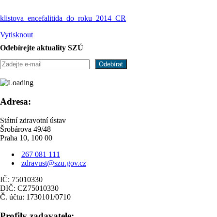
klistova_encefalitida_do_roku_2014_CR
Vytisknout
Odebírejte aktuality SZÚ
Adresa:
Státní zdravotní ústav
Šrobárova 49/48
Praha 10, 100 00
267 081 111
zdravust@szu.gov.cz
IČ: 75010330
DIČ: CZ75010330
Č. účtu: 1730101/0710
Profily zadavatele: