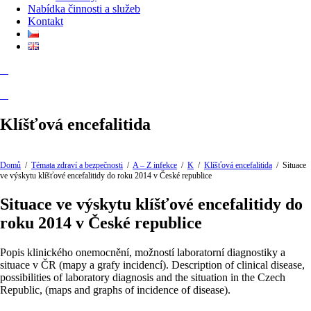
Nabídka činnosti a služeb
Kontakt
Klíšťová encefalitida
Domů
/
Témata zdraví a bezpečnosti
/
A – Z infekce
/
K
/
Klíšťová encefalitida
/
Situace
ve výskytu klíšťové encefalitidy do roku 2014 v České republice
Situace ve výskytu klíšťové encefalitidy do
roku 2014 v České republice
Popis klinického onemocnění, možností laboratorní diagnostiky a
situace v ČR (mapy a grafy incidencí). Description of clinical disease,
possibilities of laboratory diagnosis and the situation in the Czech
Republic, (maps and graphs of incidence of disease).