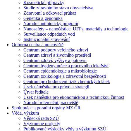
Kosmetické přípravky
Studie zdravotního stavu obyvatelstva
Zdravotní a očkovací průkaz
Genetika a genomika
Národní antibiotický program
Nanosafety – nanočástice, UFPs, materiály a technologie
Surveillance odpadních vod
Institucionální stravování
Odborná centra a pracoviště
Centrum podpory veřejného zdraví
Centrum zdraví a životního prostředí
Centrum zdraví, výživy a potravin
Centrum hygieny práce a pracovního lékařství
Centrum epidemiologie a mikrobiologie
Centrum toxikologie a zdravotní bezpečnosti
Centrum pro hodnocení rizik chemických látek
Úsek náměstka pro právo a strategii
Útvar ředitele
Úsek náměstka pro ekonomickou a technickou činnost
Národní referenční pracoviště
Spolupráce a poradní orgány MZ ČR
Věda, výzkum
Vědecká rada SZÚ
Výzkumné projekty
Publikované výsledky vědy a výzkumu SZÚ