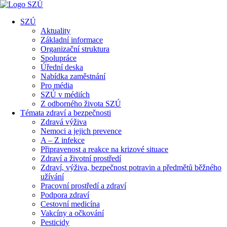
SZÚ
Aktuality
Základní informace
Organizační struktura
Spolupráce
Úřední deska
Nabídka zaměstnání
Pro média
SZÚ v médiích
Z odborného života SZÚ
Témata zdraví a bezpečnosti
Zdravá výživa
Nemoci a jejich prevence
A – Z infekce
Připravenost a reakce na krizové situace
Zdraví a životní prostředí
Zdraví, výživa, bezpečnost potravin a předmětů běžného
užívání
Pracovní prostředí a zdraví
Podpora zdraví
Cestovní medicína
Vakcíny a očkování
Pesticidy