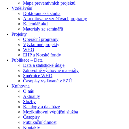
Mapa preventivních projektů
Vzdělávání
Doktorandská studia
Akreditované vzdělávací programy
Kalendář akcí
Materiály ze seminářů
Projekty
Operační programy
Výzkumné projekty
WHO
EHP a Norské fondy
Publikace – Data
Data a statistické údaje
Zdravotně výchovné materiály
Směrnice WHO
Časopisy vydávané v SZÚ
Knihovna
O nás
Aktuality
Služby
Katalogy a databáze
Meziknihovní výpůjční služba
Časopisy
Publikační činnost
Kontakty