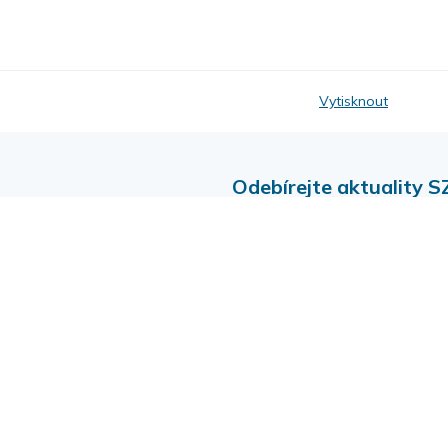
Vytisknout
Odebírejte aktuality S
Profily zadavatele: