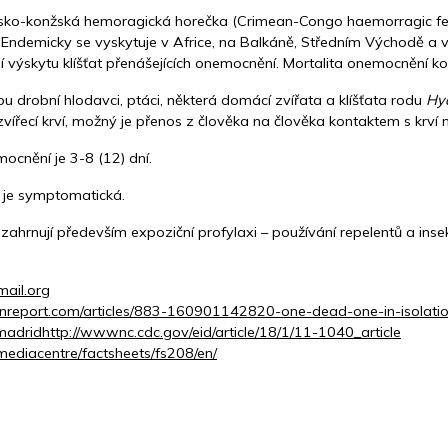
ko-konžská hemoragická horečka (Crimean-Congo haemorragic fe
. Endemicky se vyskytuje v Africe, na Balkáně, Středním Východě a v
 výskytu klíšťat přenášejících onemocnění. Mortalita onemocnění k
u drobní hlodavci, ptáci, některá domácí zvířata a klíšťata rodu
Hy
vířecí krví, možný je přenos z člověka na člověka kontaktem s krví
ocnění je 3-8 (12) dní.
 je symptomatická.
 zahrnují především expoziční profylaxi – používání repelentů a insek
ail.org
inreport.com/articles/883-160901142820-one-dead-one-in-isolati
madrid
http://wwwnc.cdc.gov/eid/article/18/1/11-1040_article
mediacentre/factsheets/fs208/en/