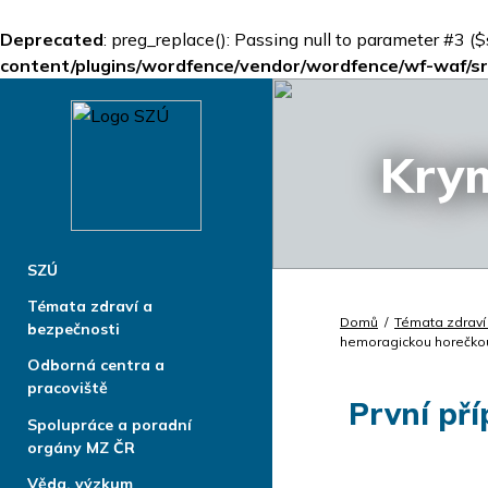
Deprecated
: preg_replace(): Passing null to parameter #3 ($
content/plugins/wordfence/vendor/wordfence/wf-waf/src
Kry
SZÚ
Témata zdraví a
Domů
/
Témata zdraví
bezpečnosti
hemoragickou horečkou
Odborná centra a
pracoviště
První př
Spolupráce a poradní
orgány MZ ČR
Věda, výzkum