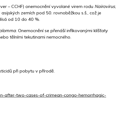
ver – CCHF) onemocnění vyvolané virem rodu
Nairovirus
,
 asijských zemích pod 50. rovnoběžkou s.š., což je
olísá od 10 do 40 %.
alomma
. Onemocnění se přenáší infikovanými klíšťaty
 nebo tělními tekutinami nemocného.
ticidů při pobytu v přírodě.
on-after-two-cases-of-crimean-congo-hemorrhagic-