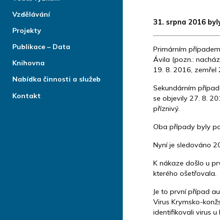
Vzdělávání
31. srpna 2016 by
Projekty
Publikace – Data
Primárním případem 
Ávila (pozn.: nacház
Knihovna
19. 8. 2016, zemřel 
Nabídka činnosti a služeb
Sekundárním případem
Kontakt
se objevily 27. 8. 2
příznivý.
Oba případy byly p
Nyní je sledováno 2
K nákaze došlo u pr
kterého ošetřovala.
Je to první případ 
Virus Krymsko-konžs
identifikovali virus 