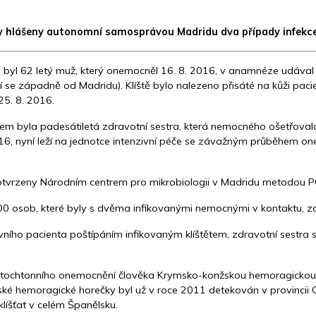
ly hlášeny autonomní samosprávou Madridu dva případy infekc
byl 62 letý muž, který onemocněl 16. 8. 2016, v anamnéze udával 
í se západně od Madridu). Klíště bylo nalezeno přisáté na kůži paci
25. 8. 2016.
 byla padesátiletá zdravotní sestra, která nemocného ošetřovala na
016, nyní leží na jednotce intenzivní péče se závažným průběhem one
otvrzeny Národním centrem pro mikrobiologii v Madridu metodou P
00 osob, které byly s dvěma infikovanými nemocnými v kontaktu, z
vního pacienta poštípáním infikovaným klíštětem, zdravotní sestra 
autochtonního onemocnění člověka Krymsko-konžskou hemoragickou h
ké hemoragické horečky byl už v roce 2011 detekován v provincii 
u klíšťat v celém Španělsku.