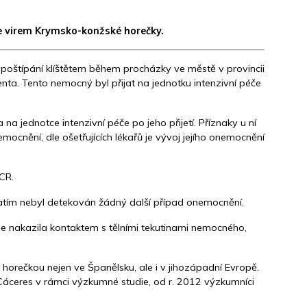
e virem Krymsko-konžské horečky.
poštípání klíštětem během procházky ve městě v provincii
enta. Tento nemocný byl přijat na jednotku intenzivní péče
 jednotce intenzivní péče po jeho přijetí. Příznaky u ní
mocnění, dle ošetřujících lékařů je vývoj jejího onemocnění
CR.
atím nebyl detekován žádný další případ onemocnění.
se nakazila kontaktem s tělními tekutinami nemocného,
orečkou nejen ve Španělsku, ale i v jihozápadní Evropě.
Cáceres v rámci výzkumné studie, od r. 2012 výzkumníci