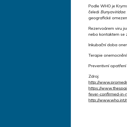
Podle WHO je Kryms
čeledi
Bunyaviridae
geografické omezení
Rezervoárem viru jso
nebo kontaktem se z
Inkubační doba onem
Terapie onemocnění
Preventivní opatření
Zdroj:
http://www.promedm
https://www.thespa
fever-confirmed-in-
http://www.who.int/