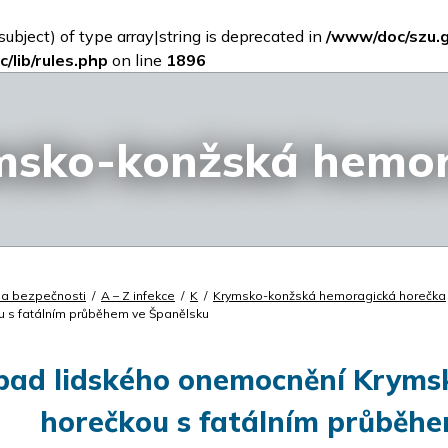
subject) of type array|string is deprecated in
/www/doc/szu.
/lib/rules.php
on line
1896
msko-konžská hemor
 a bezpečnosti
/
A – Z infekce
/
K
/
Krymsko-konžská hemoragická horečka
 s fatálním průběhem ve Španělsku
ípad lidského onemocnění Krym
horečkou s fatálním průběhe