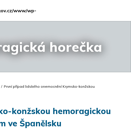
gov.cz/www/wp-
agická horečka
/
První případ lidského onemocnění Krymsko-konžskou
sko-konžskou hemoragickou
m ve Španělsku