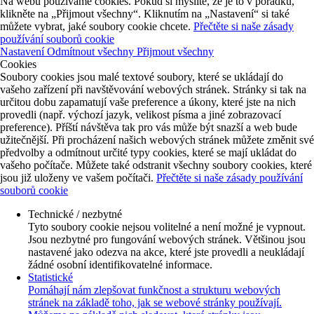
Na webu používáme cookies. Pokud si myslíte, že je to v pořádku,
klikněte na „Přijmout všechny“. Kliknutím na „Nastavení“ si také
můžete vybrat, jaké soubory cookie chcete.
Přečtěte si naše zásady
používání souborů cookie
Nastavení
Odmítnout všechny
Přijmout všechny
Cookies
Soubory cookies jsou malé textové soubory, které se ukládají do
vašeho zařízení při navštěvování webových stránek. Stránky si tak na
určitou dobu zapamatují vaše preference a úkony, které jste na nich
provedli (např. výchozí jazyk, velikost písma a jiné zobrazovací
preference). Příští návštěva tak pro vás může být snazší a web bude
užitečnější. Při procházení našich webových stránek můžete změnit své
předvolby a odmítnout určité typy cookies, které se mají ukládat do
vašeho počítače. Můžete také odstranit všechny soubory cookies, které
jsou již uloženy ve vašem počítači.
Přečtěte si naše zásady používání
souborů cookie
Technické / nezbytné
Tyto soubory cookie nejsou volitelné a není možné je vypnout.
Jsou nezbytné pro fungování webových stránek. Většinou jsou
nastavené jako odezva na akce, které jste provedli a neukládají
žádné osobní identifikovatelné informace.
Statistické
Pomáhají nám zlepšovat funkčnost a strukturu webových
stránek na základě toho, jak se webové stránky používají.