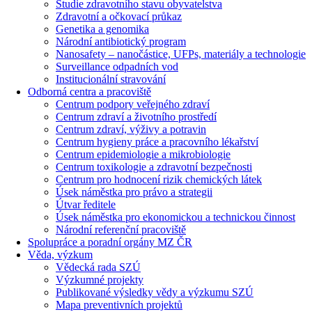
Studie zdravotního stavu obyvatelstva
Zdravotní a očkovací průkaz
Genetika a genomika
Národní antibiotický program
Nanosafety – nanočástice, UFPs, materiály a technologie
Surveillance odpadních vod
Institucionální stravování
Odborná centra a pracoviště
Centrum podpory veřejného zdraví
Centrum zdraví a životního prostředí
Centrum zdraví, výživy a potravin
Centrum hygieny práce a pracovního lékařství
Centrum epidemiologie a mikrobiologie
Centrum toxikologie a zdravotní bezpečnosti
Centrum pro hodnocení rizik chemických látek
Úsek náměstka pro právo a strategii
Útvar ředitele
Úsek náměstka pro ekonomickou a technickou činnost
Národní referenční pracoviště
Spolupráce a poradní orgány MZ ČR
Věda, výzkum
Vědecká rada SZÚ
Výzkumné projekty
Publikované výsledky vědy a výzkumu SZÚ
Mapa preventivních projektů