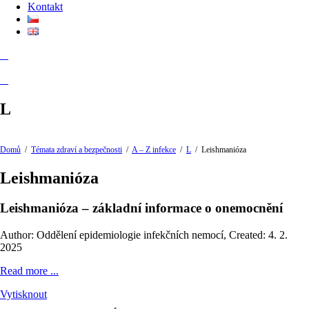
Kontakt
L
Domů
/
Témata zdraví a bezpečnosti
/
A – Z infekce
/
L
/
Leishmanióza
Leishmanióza
Leishmanióza – základní informace o onemocnění
Author: Oddělení epidemiologie infekčních nemocí
,
Created: 4. 2.
2025
Read more ...
Vytisknout