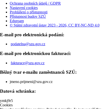
Ochrana osobních údajů / GDPR
Nastavení cookies
Prohlášení o přístupnosti
Přístupnost budov SZÚ
Eduroam
© Státní zdravotní ústav 2023 - 2026, CC BY-NC-ND 4.0
E-mail pro elektronická podání:
podatelna@szu.gov.cz
E-mail pro elektronickou fakturaci:
fakturace@szu.gov.cz
Běžný tvar e-mailu zaměstnanců SZÚ:
jmeno.prijmeni@szu.gov.cz
Datová schránka:
ymkj9r5
Cookies