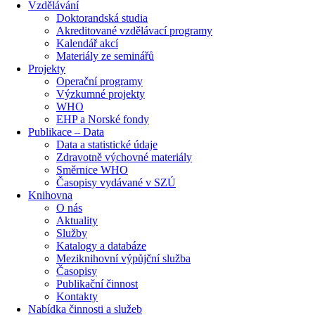
Vzdělávání
Doktorandská studia
Akreditované vzdělávací programy
Kalendář akcí
Materiály ze seminářů
Projekty
Operační programy
Výzkumné projekty
WHO
EHP a Norské fondy
Publikace – Data
Data a statistické údaje
Zdravotně výchovné materiály
Směrnice WHO
Časopisy vydávané v SZÚ
Knihovna
O nás
Aktuality
Služby
Katalogy a databáze
Meziknihovní výpůjční služba
Časopisy
Publikační činnost
Kontakty
Nabídka činnosti a služeb