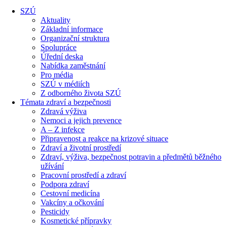
SZÚ
Aktuality
Základní informace
Organizační struktura
Spolupráce
Úřední deska
Nabídka zaměstnání
Pro média
SZÚ v médiích
Z odborného života SZÚ
Témata zdraví a bezpečnosti
Zdravá výživa
Nemoci a jejich prevence
A – Z infekce
Připravenost a reakce na krizové situace
Zdraví a životní prostředí
Zdraví, výživa, bezpečnost potravin a předmětů běžného
užívání
Pracovní prostředí a zdraví
Podpora zdraví
Cestovní medicína
Vakcíny a očkování
Pesticidy
Kosmetické přípravky