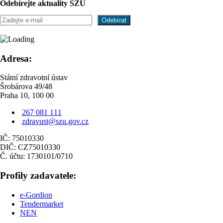
Odebírejte aktuality SZÚ
Adresa:
Státní zdravotní ústav
Šrobárova 49/48
Praha 10, 100 00
267 081 111
zdravust@szu.gov.cz
IČ: 75010330
DIČ: CZ75010330
Č. účtu: 1730101/0710
Profily zadavatele:
e-Gordion
Tendermarket
NEN