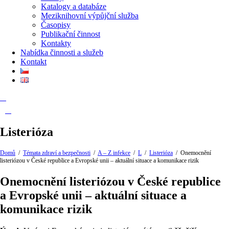
Katalogy a databáze
Meziknihovní výpůjční služba
Časopisy
Publikační činnost
Kontakty
Nabídka činnosti a služeb
Kontakt
Listerióza
Domů
/
Témata zdraví a bezpečnosti
/
A – Z infekce
/
L
/
Listerióza
/
Onemocnění
listeriózou v České republice a Evropské unii – aktuální situace a komunikace rizik
Onemocnění listeriózou v České republice
a Evropské unii – aktuální situace a
komunikace rizik