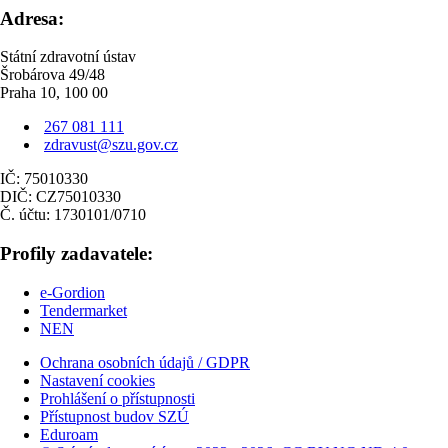
Adresa:
Státní zdravotní ústav
Šrobárova 49/48
Praha 10, 100 00
267 081 111
zdravust@szu.gov.cz
IČ: 75010330
DIČ: CZ75010330
Č. účtu: 1730101/0710
Profily zadavatele:
e-Gordion
Tendermarket
NEN
Ochrana osobních údajů / GDPR
Nastavení cookies
Prohlášení o přístupnosti
Přístupnost budov SZÚ
Eduroam