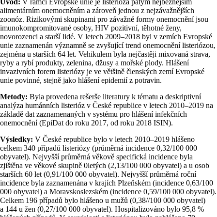
Úvod:
V rámci Evropské unie je listerióza pátým nejběžnějším
alimentárním onemocněním a zároveň jednou z nejzávažnějších
zoonóz. Rizikovými skupinami pro závažné formy onemocnění jsou
imunokompromitované osoby, HIV pozitivní, těhotné ženy,
novorozenci a starší lidé. V letech 2009–2018 byl v zemích Evropské
unie zaznamenán významně se zvyšující trend onemocnění listeriózou,
zejména u starších 64 let. Vehikulem byla nejčastěji mixovaná strava,
ryby a rybí produkty, zelenina, džusy a mořské plody. Hlášení
invazivních forem listeriózy je ve většině členských zemí Evropské
unie povinné, stejně jako hlášení epidemií z potravin.
Metody:
Byla provedena rešerše literatury k tématu a deskriptivní
analýza humánních listerióz v České republice v letech 2010–2019 na
základě dat zaznamenaných v systému pro hlášení infekčních
onemocnění (EpiDat do roku 2017, od roku 2018 ISIN).
Výsledky:
V České republice bylo v letech 2010–2019 hlášeno
celkem 340 případů listeriózy (průměrná incidence 0,32/100 000
obyvatel). Nejvyšší průměrná věkově specifická incidence byla
zjištěna ve věkové skupině 0letých (2,13/100 000 obyvatel) a u osob
starších 60 let (0,91/100 000 obyvatel). Nejvyšší průměrná roční
incidence byla zaznamenána v krajích Plzeňském (incidence 0,63/100
000 obyvatel) a Moravskoslezském (incidence 0,59/100 000 obyvatel).
Celkem 196 případů bylo hlášeno u mužů (0,38//100 000 obyvatel)
a 144 u žen (0,27/100 000 obyvatel). Hospitalizováno bylo 95,8 %