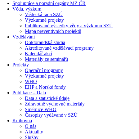
Spolupráce a poradní orgány MZ ČR
Věda, výzkum
Vědecká rada SZÚ
Výzkumné projekty
Publikované výsledky vědy a výzkumu SZÚ
Mapa preventivních projektů
Vzdělávání
Doktorandská studia
Akreditované vzdělávací programy
Kalendář akcí
Materiály ze seminářů
Projekty
Operační programy
Výzkumné projekty
WHO
EHP a Norské fondy
Publikace – Data
Data a statistické údaje
Zdravotně výchovné materiály
Směrnice WHO
Časopisy vydávané v SZÚ
Knihovna
O nás
Aktuality
Služby