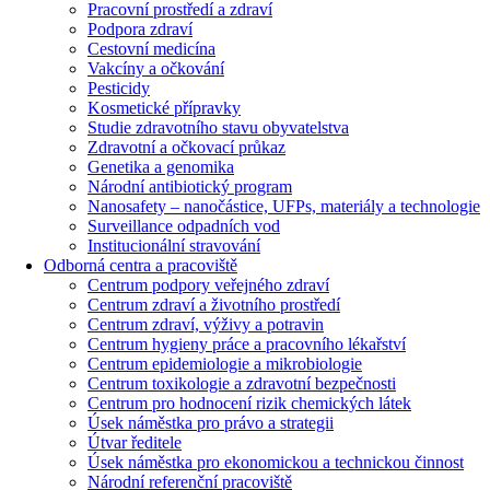
Pracovní prostředí a zdraví
Podpora zdraví
Cestovní medicína
Vakcíny a očkování
Pesticidy
Kosmetické přípravky
Studie zdravotního stavu obyvatelstva
Zdravotní a očkovací průkaz
Genetika a genomika
Národní antibiotický program
Nanosafety – nanočástice, UFPs, materiály a technologie
Surveillance odpadních vod
Institucionální stravování
Odborná centra a pracoviště
Centrum podpory veřejného zdraví
Centrum zdraví a životního prostředí
Centrum zdraví, výživy a potravin
Centrum hygieny práce a pracovního lékařství
Centrum epidemiologie a mikrobiologie
Centrum toxikologie a zdravotní bezpečnosti
Centrum pro hodnocení rizik chemických látek
Úsek náměstka pro právo a strategii
Útvar ředitele
Úsek náměstka pro ekonomickou a technickou činnost
Národní referenční pracoviště