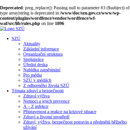
Deprecated
: preg_replace(): Passing null to parameter #3 ($subject) of
type array|string is deprecated in
/www/doc/szu.gov.cz/www/wp-
content/plugins/wordfence/vendor/wordfence/wf-
waf/src/lib/rules.php
on line
1896
SZÚ
Aktuality
Základní informace
Organizační struktura
Spolupráce
Úřední deska
Nabídka zaměstnání
Pro média
SZÚ v médiích
Z odborného života SZÚ
Témata zdraví a bezpečnosti
Zdravá výživa
Nemoci a jejich prevence
A – Z infekce
Připravenost a reakce na krizové situace
Zdraví a životní prostředí
Zdraví, výživa, bezpečnost potravin a předmětů běžného
užívání