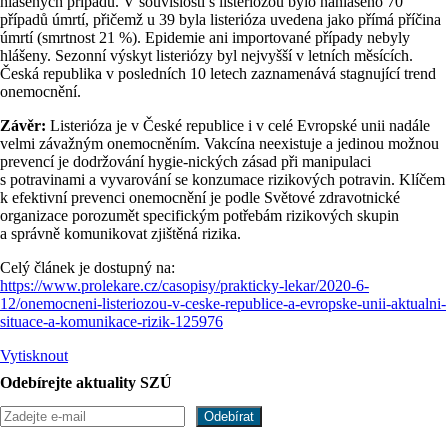
hlášených případů. V souvislosti s listeriózou bylo nahlášeno 70
případů úmrtí, přičemž u 39 byla listerióza uvedena jako přímá příčina
úmrtí (smrtnost 21 %). Epidemie ani importované případy nebyly
hlášeny. Sezonní výskyt listeriózy byl nejvyšší v letních měsících.
Česká republika v posledních 10 letech zaznamenává stagnující trend
onemocnění.
Závěr:
Listerióza je v České republice i v celé Evropské unii nadále
velmi závažným onemocněním. Vakcína neexistuje a jedinou možnou
prevencí je dodržování hygie-nických zásad při manipulaci
s potravinami a vyvarování se konzumace rizikových potravin. Klíčem
k efektivní prevenci onemocnění je podle Světové zdravotnické
organizace porozumět specifickým potřebám rizikových skupin
a správně komunikovat zjištěná rizika.
Celý článek je dostupný na:
https://www.prolekare.cz/casopisy/prakticky-lekar/2020-6-
12/onemocneni-listeriozou-v-ceske-republice-a-evropske-unii-aktualni-
situace-a-komunikace-rizik-125976
Vytisknout
Odebírejte aktuality SZÚ