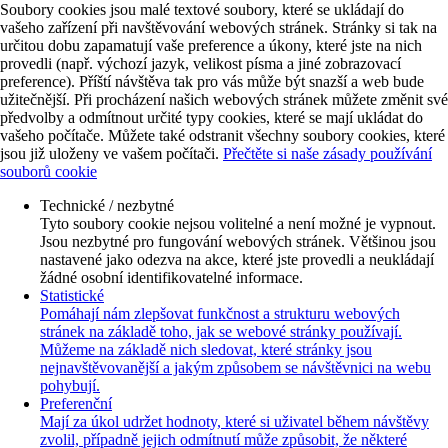
Soubory cookies jsou malé textové soubory, které se ukládají do
vašeho zařízení při navštěvování webových stránek. Stránky si tak na
určitou dobu zapamatují vaše preference a úkony, které jste na nich
provedli (např. výchozí jazyk, velikost písma a jiné zobrazovací
preference). Příští návštěva tak pro vás může být snazší a web bude
užitečnější. Při procházení našich webových stránek můžete změnit své
předvolby a odmítnout určité typy cookies, které se mají ukládat do
vašeho počítače. Můžete také odstranit všechny soubory cookies, které
jsou již uloženy ve vašem počítači.
Přečtěte si naše zásady používání
souborů cookie
Technické / nezbytné
Tyto soubory cookie nejsou volitelné a není možné je vypnout.
Jsou nezbytné pro fungování webových stránek. Většinou jsou
nastavené jako odezva na akce, které jste provedli a neukládají
žádné osobní identifikovatelné informace.
Statistické
Pomáhají nám zlepšovat funkčnost a strukturu webových
stránek na základě toho, jak se webové stránky používají.
Můžeme na základě nich sledovat, které stránky jsou
nejnavštěvovanější a jakým způsobem se návštěvnici na webu
pohybují.
Preferenční
Mají za úkol udržet hodnoty, které si uživatel během návštěvy
zvolil, případně jejich odmítnutí může způsobit, že některé