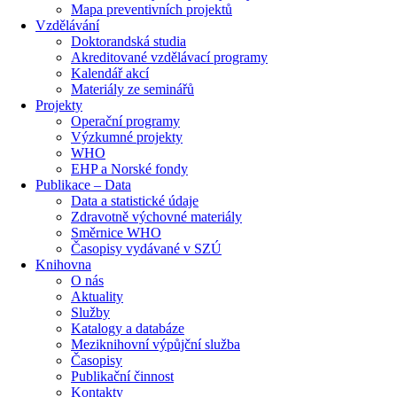
Mapa preventivních projektů
Vzdělávání
Doktorandská studia
Akreditované vzdělávací programy
Kalendář akcí
Materiály ze seminářů
Projekty
Operační programy
Výzkumné projekty
WHO
EHP a Norské fondy
Publikace – Data
Data a statistické údaje
Zdravotně výchovné materiály
Směrnice WHO
Časopisy vydávané v SZÚ
Knihovna
O nás
Aktuality
Služby
Katalogy a databáze
Meziknihovní výpůjční služba
Časopisy
Publikační činnost
Kontakty