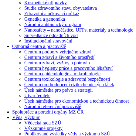
Kosmetické přípravky
Studie zdravotního stavu obyvatelstva
Zdravotní a očkovací průkaz
Genetika a genomika
Národní antibiotický program
Nanosafety – nanočástice, UFPs, materiály a technologie
Surveillance odpadních vod
Institucionální stravování
Odborná centra a pracoviště
Centrum podpory veřejného zdraví
Centrum zdraví a životního prostředí
Centrum zdraví, výživy a potravin
Centrum hygieny práce a pracovního lékařství
Centrum epidemiologie a mikrobiologie
Centrum toxikologie a zdravotní bezpečnosti
Centrum pro hodnocení rizik chemických látek
Úsek náměstka pro právo a strategii
Útvar ředitele
Úsek náměstka pro ekonomickou a technickou činnost
Národní referenční pracoviště
Spolupráce a poradní orgány MZ ČR
Věda, výzkum
Vědecká rada SZÚ
Výzkumné projekty
Publikované výsledky vědy a výzkumu SZÚ