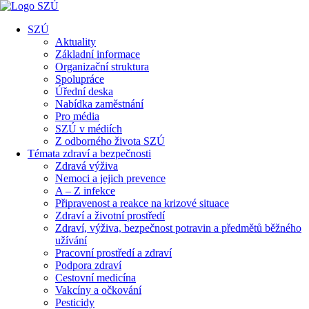
SZÚ
Aktuality
Základní informace
Organizační struktura
Spolupráce
Úřední deska
Nabídka zaměstnání
Pro média
SZÚ v médiích
Z odborného života SZÚ
Témata zdraví a bezpečnosti
Zdravá výživa
Nemoci a jejich prevence
A – Z infekce
Připravenost a reakce na krizové situace
Zdraví a životní prostředí
Zdraví, výživa, bezpečnost potravin a předmětů běžného
užívání
Pracovní prostředí a zdraví
Podpora zdraví
Cestovní medicína
Vakcíny a očkování
Pesticidy