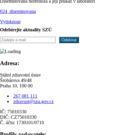
Diseminovaná borrelióza a její průkaz v laboratoři
024_diseminovana
Vytisknout
Odebírejte aktuality SZÚ
Adresa:
Státní zdravotní ústav
Šrobárova 49/48
Praha 10, 100 00
267 081 111
zdravust@szu.gov.cz
IČ: 75010330
DIČ: CZ75010330
Č. účtu: 1730101/0710
Profily zadavatele: