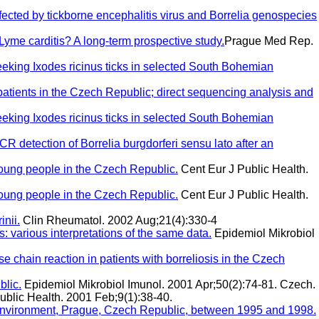
nfected by tickborne encephalitis virus and Borrelia genospecies
Lyme carditis? A long-term prospective study.
Prague Med Rep.
eeking Ixodes ricinus ticks in selected South Bohemian
atients in the Czech Republic; direct sequencing analysis and
eeking Ixodes ricinus ticks in selected South Bohemian
 detection of Borrelia burgdorferi sensu lato after an
oung people in the Czech Republic.
Cent Eur J Public Health.
oung people in the Czech Republic.
Cent Eur J Public Health.
inii.
Clin Rheumatol. 2002 Aug;21(4):330-4
s: various interpretations of the same data.
Epidemiol Mikrobiol
se chain reaction in patients with borreliosis in the Czech
blic.
Epidemiol Mikrobiol Imunol. 2001 Apr;50(2):74-81. Czech.
ublic Health. 2001 Feb;9(1):38-40.
rban environment, Prague, Czech Republic, between 1995 and 1998.