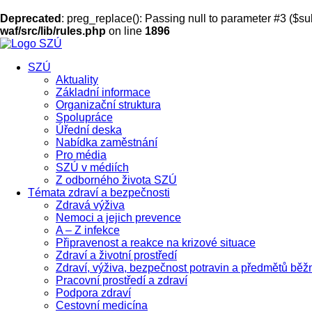
Deprecated
: preg_replace(): Passing null to parameter #3 ($sub
waf/src/lib/rules.php
on line
1896
SZÚ
Aktuality
Základní informace
Organizační struktura
Spolupráce
Úřední deska
Nabídka zaměstnání
Pro média
SZÚ v médiích
Z odborného života SZÚ
Témata zdraví a bezpečnosti
Zdravá výživa
Nemoci a jejich prevence
A – Z infekce
Připravenost a reakce na krizové situace
Zdraví a životní prostředí
Zdraví, výživa, bezpečnost potravin a předmětů běž
Pracovní prostředí a zdraví
Podpora zdraví
Cestovní medicína