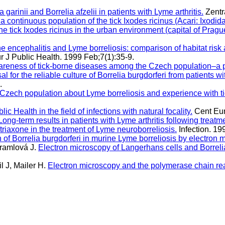
 garinii and Borrelia afzelii in patients with Lyme arthritis.
Zentra
 a continuous population of the tick Ixodes ricinus (Acari: Ixodida
 the tick Ixodes ricinus in the urban environment (capital of Pr
e encephalitis and Lyme borreliosis: comparison of habitat risk
 J Public Health. 1999 Feb;7(1):35-9.
areness of tick-borne diseases among the Czech population–a pi
al for the reliable culture of Borrelia burgdorferi from patients
.
 Czech population about Lyme borreliosis and experience with tic
lic Health in the field of infections with natural focality.
Cent Eur
Long-term results in patients with Lyme arthritis following treatm
triaxone in the treatment of Lyme neuroborreliosis.
Infection. 19
n of Borrelia burgdorferi in murine Lyme borreliosis by electron 
hramlová J.
Electron microscopy of Langerhans cells and Borrelia
 J, Mailer H.
Electron microscopy and the polymerase chain reac