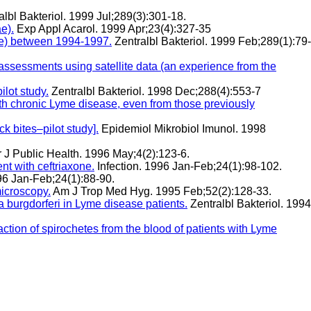
lbl Bakteriol. 1999 Jul;289(3):301-18.
e).
Exp Appl Acarol. 1999 Apr;23(4):327-35
ague) between 1994-1997.
Zentralbl Bakteriol. 1999 Feb;289(1):79-
 assessments using satellite data (an experience from the
lot study.
Zentralbl Bakteriol. 1998 Dec;288(4):553-7
 with chronic Lyme disease, even from those previously
k bites–pilot study].
Epidemiol Mikrobiol Imunol. 1998
 J Public Health. 1996 May;4(2):123-6.
ent with ceftriaxone.
Infection. 1996 Jan-Feb;24(1):98-102.
96 Jan-Feb;24(1):88-90.
microscopy.
Am J Trop Med Hyg. 1995 Feb;52(2):128-33.
 burgdorferi in Lyme disease patients.
Zentralbl Bakteriol. 1994
tion of spirochetes from the blood of patients with Lyme