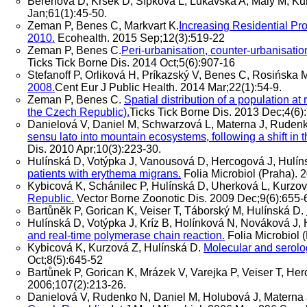
Berenová D, Krsek D, Šípková L, Lukavská A, Malý M, Ku
Jan;61(1):45-50.
Zeman P, Benes C, Markvart K.
Increasing Residential Pr
2010.
Ecohealth. 2015 Sep;12(3):519-22
Zeman P, Benes C.
Peri-urbanisation, counter-urbanisation
Ticks Tick Borne Dis. 2014 Oct;5(6):907-16
Stefanoff P, Orliková H, Príkazský V, Benes C, Rosińska 
2008.
Cent Eur J Public Health. 2014 Mar;22(1):54-9.
Zeman P, Benes C.
Spatial distribution of a population at
the Czech Republic).
Ticks Tick Borne Dis. 2013 Dec;4(6)
Danielová V, Daniel M, Schwarzová L, Materna J, Rudenk
sensu lato into mountain ecosystems, following a shift in th
Dis. 2010 Apr;10(3):223-30.
Hulínská D, Votýpka J, Vanousová D, Hercogová J, Hulín
patients with erythema migrans.
Folia Microbiol (Praha). 
Kybicová K, Schánilec P, Hulínská D, Uherková L, Kurzo
Republic.
Vector Borne Zoonotic Dis. 2009 Dec;9(6):655-
Bartůnĕk P, Gorican K, Veiser T, Táborský M, Hulínská D.
Hulínská D, Votýpka J, Kríz B, Holínková N, Nováková J, 
and real-time polymerase chain reaction.
Folia Microbiol 
Kybicová K, Kurzová Z, Hulínská D.
Molecular and serolog
Oct;8(5):645-52
Bartůnek P, Gorican K, Mrázek V, Varejka P, Veiser T, H
2006;107(2):213-26.
Danielová V, Rudenko N, Daniel M, Holubová J, Materna