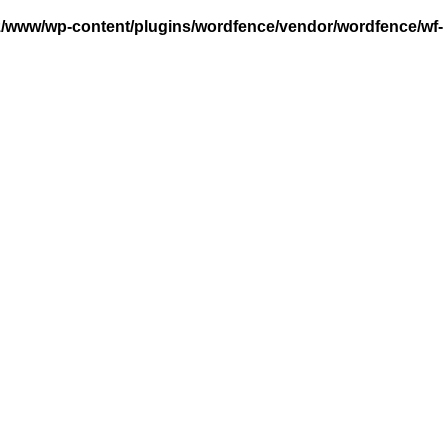
/www/wp-content/plugins/wordfence/vendor/wordfence/wf-