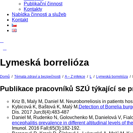
Publikační činnost
Kontakty
Nabídka činnosti a služeb
Kontakt
Lymeská borrelióza
Domů
/
Témata zdraví a bezpečnosti
/
A – Z infekce
/
L
/
Lymeská borrelióza
/
Publikace pracovníků SZÚ týkající se 
Kriz B, Maly M, Daniel M. Neuroborreliosis in patients hos
Kybicová K, Baštová K, Malý M.
Detection of Borrelia bur
Dis. 2017 Jun;8(4):483-487
Daniel M, Rudenko N, Golovchenko M, Danielová V, Fialo
encephalitis prevalence in different altitudinal levels of 
Imunol. 2016 Fall;65(3):182-192.