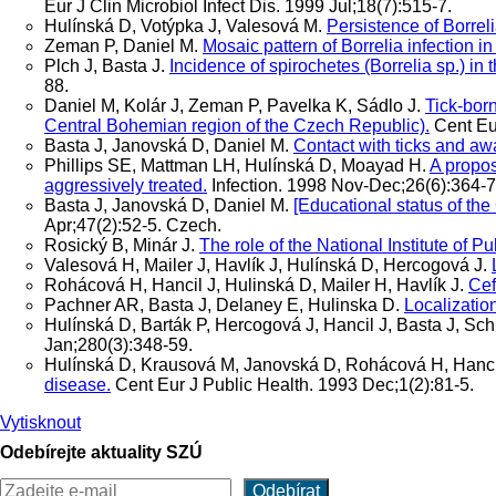
Eur J Clin Microbiol Infect Dis. 1999 Jul;18(7):515-7.
Hulínská D, Votýpka J, Valesová M.
Persistence of Borrelia
Zeman P, Daniel M.
Mosaic pattern of Borrelia infection in
Plch J, Basta J.
Incidence of spirochetes (Borrelia sp.) in
88.
Daniel M, Kolár J, Zeman P, Pavelka K, Sádlo J.
Tick-born
Central Bohemian region of the Czech Republic).
Cent Eur
Basta J, Janovská D, Daniel M.
Contact with ticks and aw
Phillips SE, Mattman LH, Hulínská D, Moayad H.
A propos
aggressively treated.
Infection. 1998 Nov-Dec;26(6):364-7
Basta J, Janovská D, Daniel M.
[Educational status of the
Apr;47(2):52-5. Czech.
Rosický B, Minár J.
The role of the National Institute of Pub
Valesová H, Mailer J, Havlík J, Hulínská D, Hercogová J.
Rohácová H, Hancil J, Hulinská D, Mailer H, Havlík J.
Cef
Pachner AR, Basta J, Delaney E, Hulinska D.
Localizatio
Hulínská D, Barták P, Hercogová J, Hancil J, Basta J, Sc
Jan;280(3):348-59.
Hulínská D, Krausová M, Janovská D, Rohácová H, Hancil
disease.
Cent Eur J Public Health. 1993 Dec;1(2):81-5.
Vytisknout
Odebírejte aktuality SZÚ