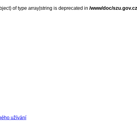
ject) of type array|string is deprecated in
/www/doc/szu.gov.cz
ného užívání