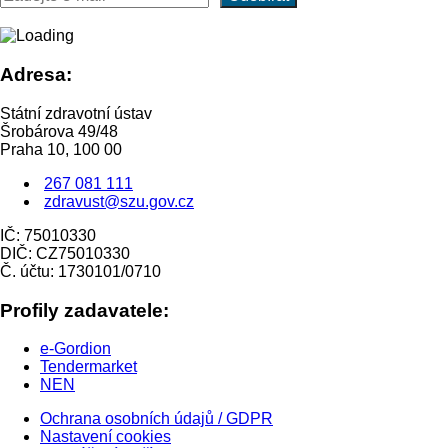
Adresa:
Státní zdravotní ústav
Šrobárova 49/48
Praha 10, 100 00
267 081 111
zdravust@szu.gov.cz
IČ: 75010330
DIČ: CZ75010330
Č. účtu: 1730101/0710
Profily zadavatele:
e-Gordion
Tendermarket
NEN
Ochrana osobních údajů / GDPR
Nastavení cookies