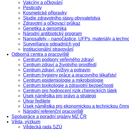
Vakcíny a očkování
Pesticidy
Kosmetické přípravky
Studie zdravotního stavu obyvatelstva
Zdravotní a očkovací průkaz
Genetika a genomika
Národní antibiotický program
Nanosafety – nanočástice, UFPs, materiály a techn
Surveillance odpadních vod
Institucionální stravování
Odborná centra a pracoviště
Centrum podpory veřejného zdraví
Centrum zdraví a životního prostředí
Centrum zdraví, výživy a potravin
Centrum hygieny práce a pracovního lékařství
Centrum epidemiologie a mikrobiologie
Centrum toxikologie a zdravotní bezpečnosti
Centrum pro hodnocení rizik chemických látek
Úsek náměstka pro právo a strategii
Útvar ředitele
Úsek náměstka pro ekonomickou a technickou činn
Národní referenční pracoviště
Spolupráce a poradní orgány MZ ČR
Věda, výzkum
Vědecká rada SZÚ