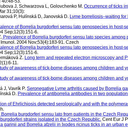
 40:48-53.
olubova J, Schwarzova L, Golovchenko M.
Occurrence of ticks i
ar 31;10(3):
marová P, Hulínská D, Janovská D.
Lyme borreliosis–waiting for 
alence of Borrelia burgdorferi sensu lato genospecies in host-s
04 Sep;12(3):151-6.
.
Prevalence of Borrelia burgdorferi sensu lato species among p
 Imunol. 2004 Nov;53(4):183-91. Czech
lence of Borrelia burgdorferi sensu lato genospecies in host-s
04 Sep;12(3):151-6.
Cermáková Z.
Long term and repeated electron microscopy and PCR
(1):6-11.
tudy of awareness of tick-borne diseases among children and y
tudy of awareness of tick-borne diseases among children and y
 J, Vavrík P.
Seronegative Lyme arthritis caused by Borrelia gar
línská D.
Prevalence of antiborrelia antibodies in two population
tion of Ehrlichiosis detected serologically and with the polymera
h.
f Borrelia burgdorferi sensu lato from patients in the Czech Repu
a burgdorferi strains isolated in the Czech Republic.
Cent Eur J P
ia garinii and Borrelia afzelii in Ixodes ricinus ticks in an u