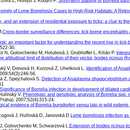
rzová Z, Hořejší J, Kodym P.
Short-term stability of Borrelia garin
oximity of Lyme Borreliosis Cases to High-Risk Habitats: A Retr
, and an extension of residential exposure to ticks: a clue to t
M.
Cross-border surveillance differences: tick-borne encephaliti
 risk: an important factor for understanding the recent rise in ti
:522-30.
o N, Golovchenko M, Holubová J, Grubhoffer L, Kilián P.
Integr
e altitudinal limit of distribution of their vector, Ixodes ricinu
ský V, Drevová H, Kurzová Z, Uherková L.
Identification of Ana
2009;54(3):246-56.
vá Z, Spejchalová S.
Detection of Anaplasma phagocytophilum an
61
Significance of Borrelia infection in development of dilated card
Hulínský V.
Phenotypic and genotypic analysis of Borrelia spp. is
(Praha). 2007;52(4):315-24.
ical evidence of Borrelia burgdorferi sensu lato in wild rodents
ercogová J, Hulínská D, Janovská D
Lyme borreliosis infection as
 J, Golovchenko M, Schwarzová L.
Extension of Ixodes ricinus t