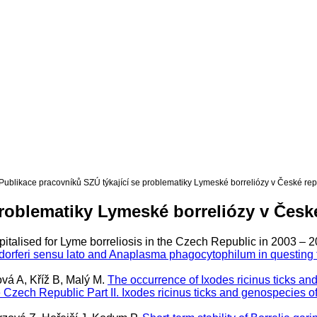
Publikace pracovníků SZÚ týkající se problematiky Lymeské borreliózy v České rep
problematiky Lymeské borreliózy v Česk
pitalised for Lyme borreliosis in the Czech Republic in 2003 – 2
gdorferi sensu lato and Anaplasma phagocytophilum in questing 
vá A, Kříž B, Malý M.
The occurrence of Ixodes ricinus ticks and
the Czech Republic Part II. Ixodes ricinus ticks and genospecies o