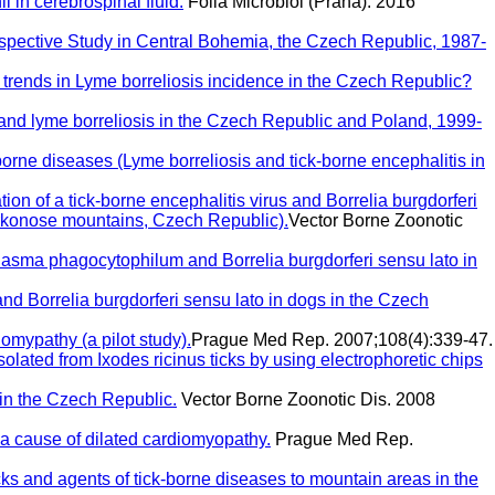
ii in cerebrospinal fluid.
Folia Microbiol (Praha). 2016
ospective Study in Central Bohemia, the Czech Republic, 1987-
he trends in Lyme borreliosis incidence in the Czech Republic?
s and lyme borreliosis in the Czech Republic and Poland, 1999-
ck-borne diseases (Lyme borreliosis and tick-borne encephalitis in
ation of a tick-borne encephalitis virus and Borrelia burgdorferi
s (Krkonose mountains, Czech Republic).
Vector Borne Zoonotic
plasma phagocytophilum and Borrelia burgdorferi sensu lato in
d Borrelia burgdorferi sensu lato in dogs in the Czech
iomypathy (a pilot study).
Prague Med Rep. 2007;108(4):339-47.
olated from Ixodes ricinus ticks by using electrophoretic chips
 in the Czech Republic.
Vector Borne Zoonotic Dis. 2008
 a cause of dilated cardiomyopathy.
Prague Med Rep.
icks and agents of tick-borne diseases to mountain areas in the