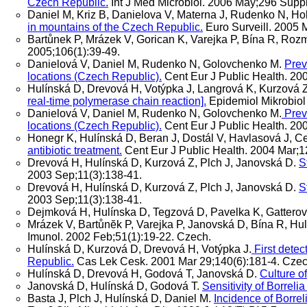
Czech Republic.
Int J Med Microbiol. 2006 May;296 Suppl
Daniel M, Kriz B, Danielova V, Materna J, Rudenko N, H
in mountains of the Czech Republic.
Euro Surveill. 2005 M
Bartůnek P, Mrázek V, Gorican K, Varejka P, Bína R, Roz
2005;106(1):39-49.
Danielová V, Daniel M, Rudenko N, Golovchenko M.
Prev
locations (Czech Republic).
Cent Eur J Public Health. 20
Hulínská D, Drevová H, Votýpka J, Langrová K, Kurzová Z
real-time polymerase chain reaction].
Epidemiol Mikrobiol
Danielová V, Daniel M, Rudenko N, Golovchenko M.
Preva
locations (Czech Republic).
Cent Eur J Public Health. 20
Honegr K, Hulínská D, Beran J, Dostál V, Havlasová J, 
antibiotic treatment.
Cent Eur J Public Health. 2004 Mar;12
Drevová H, Hulínská D, Kurzová Z, Plch J, Janovská D.
S
2003 Sep;11(3):138-41.
Drevová H, Hulínská D, Kurzová Z, Plch J, Janovská D.
S
2003 Sep;11(3):138-41.
Dejmková H, Hulínska D, Tegzová D, Pavelka K, Gatterová
Mrázek V, Bartůnĕk P, Varejka P, Janovská D, Bína R, Hu
Imunol. 2002 Feb;51(1):19-22. Czech.
Hulínská D, Kurzová D, Drevová H, Votýpka J.
First detec
Republic.
Cas Lek Cesk. 2001 Mar 29;140(6):181-4. Czec
Hulínská D, Drevová H, Godová T, Janovská D.
Culture o
Janovská D, Hulínská D, Godová T.
Sensitivity of Borreli
Basta J, Plch J, Hulínská D, Daniel M.
Incidence of Borrel