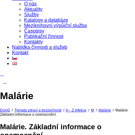
O nás
Aktuality
Služby
Katalogy a databáze
Meziknihovní výpůjční služba
Časopisy
Publikační činnost
Kontakty
Nabídka činnosti a služeb
Kontakt
Malárie
Domů
/
Témata zdraví a bezpečnosti
/
A – Z infekce
/
M
/
Malárie
/
Malárie.
Základní informace o onemocnění.
Malárie. Základní informace o