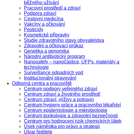
běžného užívání
Pracovní prostředí a zdraví
Podpora zdraví
Cestovní medicína
Vakcíny a očkování
Pesticidy
Kosmetické přípravky
Studie zdravotního stavu obyvatelstva
Zdravotní a očkovací průkaz
Genetika a genomika
Národní antibiotický program
Nanosafety – nanočástice, UFPs, materiály a
technologie
Surveillance odpadních vod
Institucionální stravování
Odborná centra a pracoviště
Centrum podpory veřejného zdraví
Centrum zdraví a životního prostředí
Centrum zdraví, výživy a potravin
Centrum hygieny práce a pracovního lékařství
Centrum epidemiologie a mikrobiologie
Centrum toxikologie a zdravotní bezpečnosti
Centrum pro hodnocení rizik chemických látek
Úsek náměstka pro právo a strategii
Útvar ředitele