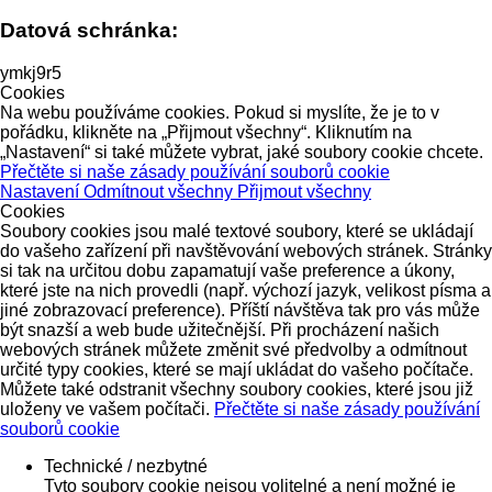
Datová schránka:
ymkj9r5
Cookies
Na webu používáme cookies. Pokud si myslíte, že je to v
pořádku, klikněte na „Přijmout všechny“. Kliknutím na
„Nastavení“ si také můžete vybrat, jaké soubory cookie chcete.
Přečtěte si naše zásady používání souborů cookie
Nastavení
Odmítnout všechny
Přijmout všechny
Cookies
Soubory cookies jsou malé textové soubory, které se ukládají
do vašeho zařízení při navštěvování webových stránek. Stránky
si tak na určitou dobu zapamatují vaše preference a úkony,
které jste na nich provedli (např. výchozí jazyk, velikost písma a
jiné zobrazovací preference). Příští návštěva tak pro vás může
být snazší a web bude užitečnější. Při procházení našich
webových stránek můžete změnit své předvolby a odmítnout
určité typy cookies, které se mají ukládat do vašeho počítače.
Můžete také odstranit všechny soubory cookies, které jsou již
uloženy ve vašem počítači.
Přečtěte si naše zásady používání
souborů cookie
Technické / nezbytné
Tyto soubory cookie nejsou volitelné a není možné je