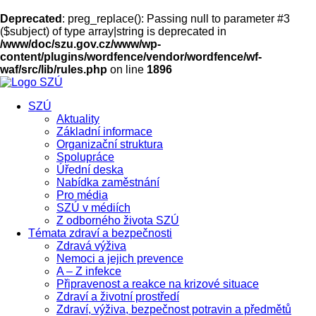
Deprecated
: preg_replace(): Passing null to parameter #3
($subject) of type array|string is deprecated in
/www/doc/szu.gov.cz/www/wp-
content/plugins/wordfence/vendor/wordfence/wf-
waf/src/lib/rules.php
on line
1896
SZÚ
Aktuality
Základní informace
Organizační struktura
Spolupráce
Úřední deska
Nabídka zaměstnání
Pro média
SZÚ v médiích
Z odborného života SZÚ
Témata zdraví a bezpečnosti
Zdravá výživa
Nemoci a jejich prevence
A – Z infekce
Připravenost a reakce na krizové situace
Zdraví a životní prostředí
Zdraví, výživa, bezpečnost potravin a předmětů