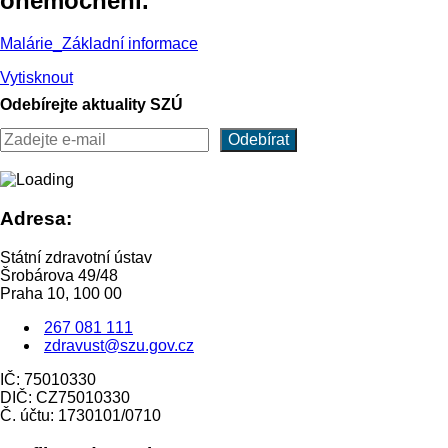
onemocnění.
Malárie_Základní informace
Vytisknout
Odebírejte aktuality SZÚ
Adresa:
Státní zdravotní ústav
Šrobárova 49/48
Praha 10, 100 00
267 081 111
zdravust@szu.gov.cz
IČ: 75010330
DIČ: CZ75010330
Č. účtu: 1730101/0710