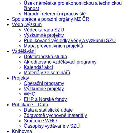
Úsek náměstka pro ekonomickou a technickou
činnost
Národní referenční pracoviště
Spolupráce a poradní orgány MZ ČR
Věda, výzkum
Vědecká rada SZÚ
Výzkumné projekty
Publikované výsledky vědy a výzkumu SZÚ
Mapa preventivních projektů
Vzdělávání
Doktorandská studia
Akreditované vzdělávací programy
Kalendář akcí
Materiály ze seminářů
Projekty
Operační programy
Výzkumné projekty
WHO
EHP a Norské fondy
Publikace – Data
Data a statistické údaje
Zdravotně výchovné materiály
Směrnice WHO
Časopisy vydávané v SZÚ
Knihovna