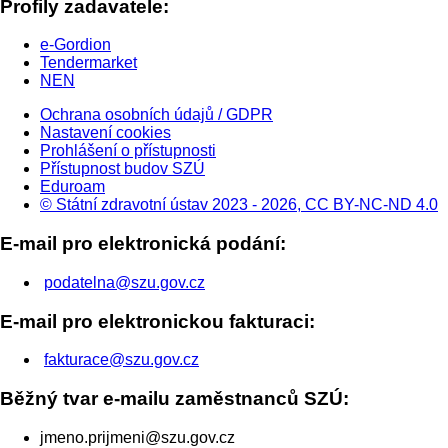
Profily zadavatele:
e-Gordion
Tendermarket
NEN
Ochrana osobních údajů / GDPR
Nastavení cookies
Prohlášení o přístupnosti
Přístupnost budov SZÚ
Eduroam
© Státní zdravotní ústav 2023 - 2026, CC BY-NC-ND 4.0
E-mail pro elektronická podání:
podatelna@szu.gov.cz
E-mail pro elektronickou fakturaci:
fakturace@szu.gov.cz
Běžný tvar e-mailu zaměstnanců SZÚ:
jmeno.prijmeni@szu.gov.cz