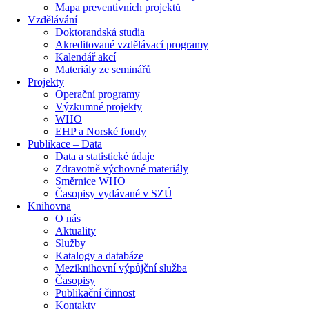
Mapa preventivních projektů
Vzdělávání
Doktorandská studia
Akreditované vzdělávací programy
Kalendář akcí
Materiály ze seminářů
Projekty
Operační programy
Výzkumné projekty
WHO
EHP a Norské fondy
Publikace – Data
Data a statistické údaje
Zdravotně výchovné materiály
Směrnice WHO
Časopisy vydávané v SZÚ
Knihovna
O nás
Aktuality
Služby
Katalogy a databáze
Meziknihovní výpůjční služba
Časopisy
Publikační činnost
Kontakty