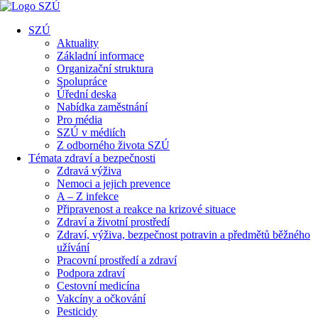
SZÚ
Aktuality
Základní informace
Organizační struktura
Spolupráce
Úřední deska
Nabídka zaměstnání
Pro média
SZÚ v médiích
Z odborného života SZÚ
Témata zdraví a bezpečnosti
Zdravá výživa
Nemoci a jejich prevence
A – Z infekce
Připravenost a reakce na krizové situace
Zdraví a životní prostředí
Zdraví, výživa, bezpečnost potravin a předmětů běžného
užívání
Pracovní prostředí a zdraví
Podpora zdraví
Cestovní medicína
Vakcíny a očkování
Pesticidy