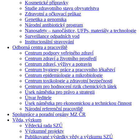
Kosmetické přípravky
Studie zdravotního stavu obyvatelstva
Zdravotní a očkovací průkaz
Genetika a genomika
Národní antibiotický program
Nanosafety – nanočástice, UFPs, materiály a technologie
Surveillance odpadních vod
Institucionální stravování
Odborná centra a pracoviště
Centrum podpory veřejného zdraví
Centrum zdraví a životního prostředí
Centrum zdraví, výživy a potravin
Centrum hygieny práce a pracovního lékařství
Centrum epidemiologie a mikrobiologie
Centrum toxikologie a zdravotní bezpečnosti
Centrum pro hodnocení rizik chemických látek
Úsek náměstka pro právo a strategii
Útvar ředitele
Úsek náměstka pro ekonomickou a technickou činnost
Národní referenční pracoviště
Spolupráce a poradní orgány MZ ČR
Věda, výzkum
Vědecká rada SZÚ
Výzkumné projekty
Publikované výsledky vědy a výzkumu SZÚ