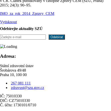
v ČR. Článek publikovaný v časopise Zprávy CEM (SZÚ, Praha)
2015; 24(3): 90–95.
IMO_za_rok_2014_Zpravy_CEM
Vytisknout
Odebírejte aktuality SZÚ
Adresa:
Státní zdravotní ústav
Šrobárova 49/48
Praha 10, 100 00
267 081 111
zdravust@szu.gov.cz
IČ: 75010330
DIČ: CZ75010330
Č. účtu: 1730101/0710