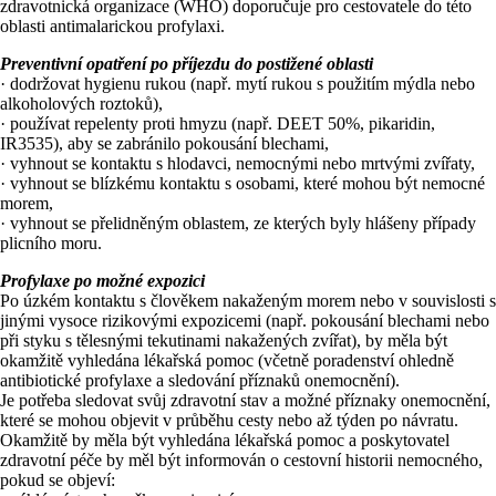
zdravotnická organizace (WHO) doporučuje pro cestovatele do této
oblasti antimalarickou profylaxi.
Preventivní opatření po příjezdu do postižené oblasti
· dodržovat hygienu rukou (např. mytí rukou s použitím mýdla nebo
alkoholových roztoků),
· používat repelenty proti hmyzu (např. DEET 50%, pikaridin,
IR3535), aby se zabránilo pokousání blechami,
· vyhnout se kontaktu s hlodavci, nemocnými nebo mrtvými zvířaty,
· vyhnout se blízkému kontaktu s osobami, které mohou být nemocné
morem,
· vyhnout se přelidněným oblastem, ze kterých byly hlášeny případy
plicního moru.
Profylaxe po možné expozici
Po úzkém kontaktu s člověkem nakaženým morem nebo v souvislosti s
jinými vysoce rizikovými expozicemi (např. pokousání blechami nebo
při styku s tělesnými tekutinami nakažených zvířat), by měla být
okamžitě vyhledána lékařská pomoc (včetně poradenství ohledně
antibiotické profylaxe a sledování příznaků onemocnění).
Je potřeba sledovat svůj zdravotní stav a možné příznaky onemocnění,
které se mohou objevit v průběhu cesty nebo až týden po návratu.
Okamžitě by měla být vyhledána lékařská pomoc a poskytovatel
zdravotní péče by měl být informován o cestovní historii nemocného,
pokud se objeví: