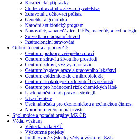
Kosmetické přípravky
Studie zdravotního stavu obyvatelstva
Zdravotní a očkovací průkaz
Genetika a genomika
Národní antibiotický program
Nanosafety – nanočástice, UFPs, materiály a technologie
Surveillance odpadních vod
Institucionální stravování
Odborná centra a pracoviště
Centrum podpory veřejného zdraví
Centrum zdraví a životního prostředí
Centrum zdraví, výživy a potravin
Centrum hygieny práce a pracovního lékařství
Centrum epidemiologie a mikrobiologie
Centrum toxikologie a zdravotní bezpečnosti
Centrum pro hodnocení rizik chemických látek
Úsek náměstka pro právo a strategii
Útvar ředitele
Úsek náměstka pro ekonomickou a technickou činnost
Národní referenční pracoviště
Spolupráce a poradní orgány MZ ČR
Věda, výzkum
Vědecká rada SZÚ
Výzkumné projekty
Publikované výsledky vědy a výzkumu SZÚ