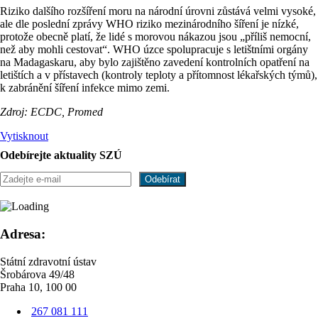
Riziko dalšího rozšíření moru na národní úrovni zůstává velmi vysoké,
ale dle poslední zprávy WHO riziko mezinárodního šíření je nízké,
protože obecně platí, že lidé s morovou nákazou jsou „příliš nemocní,
než aby mohli cestovat“. WHO úzce spolupracuje s letištními orgány
na Madagaskaru, aby bylo zajištěno zavedení kontrolních opatření na
letištích a v přístavech (kontroly teploty a přítomnost lékařských týmů),
k zabránění šíření infekce mimo zemi.
Zdroj: ECDC, Promed
Vytisknout
Odebírejte aktuality SZÚ
Adresa:
Státní zdravotní ústav
Šrobárova 49/48
Praha 10, 100 00
267 081 111