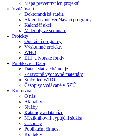
Mapa preventivních projektů
Vzdělávání
Doktorandská studia
Akreditované vzdělávací programy
Kalendář akcí
Materiály ze seminářů
Projekty
Operační programy
Výzkumné projekty
WHO
EHP a Norské fondy
Publikace – Data
Data a statistické údaje
Zdravotně výchovné materiály
Směrnice WHO
Časopisy vydávané v SZÚ
Knihovna
O nás
Aktuality
Služby
Katalogy a databáze
Meziknihovní výpůjční služba
Časopisy
Publikační činnost
Kontakty