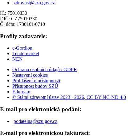
zdravust@szu.gov.cz
IČ: 75010330
DIČ: CZ75010330
Č. účtu: 1730101/0710
Profily zadavatele:
e-Gordion
Tendermarket
NEN
Ochrana osobních údajů / GDPR
Nastavení cookies
Prohlášení o přístupnosti
Přístupnost budov SZÚ
Eduroam
© Státní zdravotní ústav 2023 - 2026, CC BY-NC-ND 4.0
E-mail pro elektronická podání:
podatelna@szu.gov.cz
E-mail pro elektronickou fakturaci: