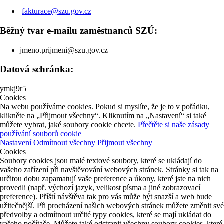
fakturace@szu.gov.cz
Běžný tvar e-mailu zaměstnanců SZÚ:
jmeno.prijmeni@szu.gov.cz
Datová schránka:
ymkj9r5
Cookies
Na webu používáme cookies. Pokud si myslíte, že je to v pořádku,
klikněte na „Přijmout všechny“. Kliknutím na „Nastavení“ si také
můžete vybrat, jaké soubory cookie chcete.
Přečtěte si naše zásady
používání souborů cookie
Nastavení
Odmítnout všechny
Přijmout všechny
Cookies
Soubory cookies jsou malé textové soubory, které se ukládají do
vašeho zařízení při navštěvování webových stránek. Stránky si tak na
určitou dobu zapamatují vaše preference a úkony, které jste na nich
provedli (např. výchozí jazyk, velikost písma a jiné zobrazovací
preference). Příští návštěva tak pro vás může být snazší a web bude
užitečnější. Při procházení našich webových stránek můžete změnit své
předvolby a odmítnout určité typy cookies, které se mají ukládat do
vašeho počítače. Můžete také odstranit všechny soubory cookies, které