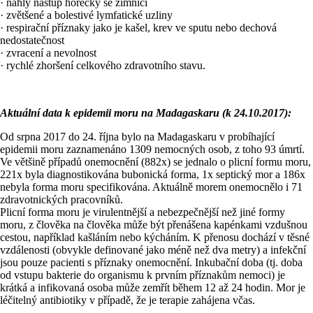
· náhlý nástup horečky se zimnicí
· zvětšené a bolestivé lymfatické uzliny
· respirační příznaky jako je kašel, krev ve sputu nebo dechová
nedostatečnost
· zvracení a nevolnost
· rychlé zhoršení celkového zdravotního stavu.
Aktuální data k epidemii moru na Madagaskaru (k 24.10.2017):
Od srpna 2017 do 24. října bylo na Madagaskaru v probíhající
epidemii moru zaznamenáno 1309 nemocných osob, z toho 93 úmrtí.
Ve většině případů onemocnění (882x) se jednalo o plicní formu moru,
221x byla diagnostikována bubonická forma, 1x septický mor a 186x
nebyla forma moru specifikována. Aktuálně morem onemocnělo i 71
zdravotnických pracovníků.
Plicní forma moru je virulentnější a nebezpečnější než jiné formy
moru, z člověka na člověka může být přenášena kapénkami vzdušnou
cestou, například kašláním nebo kýcháním. K přenosu dochází v těsné
vzdálenosti (obvykle definované jako méně než dva metry) a infekční
jsou pouze pacienti s příznaky onemocnění. Inkubační doba (tj. doba
od vstupu bakterie do organismu k prvním příznakům nemoci) je
krátká a infikovaná osoba může zemřít během 12 až 24 hodin. Mor je
léčitelný antibiotiky v případě, že je terapie zahájena včas.