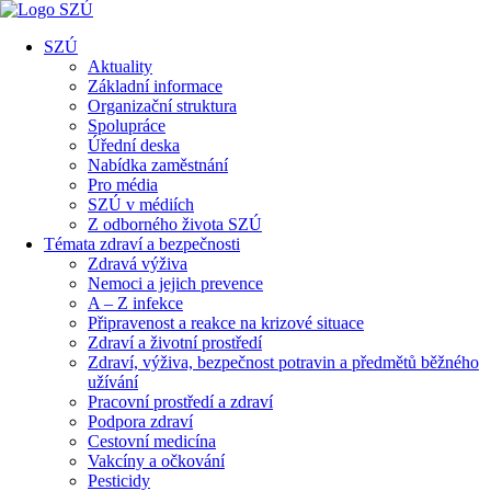
SZÚ
Aktuality
Základní informace
Organizační struktura
Spolupráce
Úřední deska
Nabídka zaměstnání
Pro média
SZÚ v médiích
Z odborného života SZÚ
Témata zdraví a bezpečnosti
Zdravá výživa
Nemoci a jejich prevence
A – Z infekce
Připravenost a reakce na krizové situace
Zdraví a životní prostředí
Zdraví, výživa, bezpečnost potravin a předmětů běžného
užívání
Pracovní prostředí a zdraví
Podpora zdraví
Cestovní medicína
Vakcíny a očkování
Pesticidy