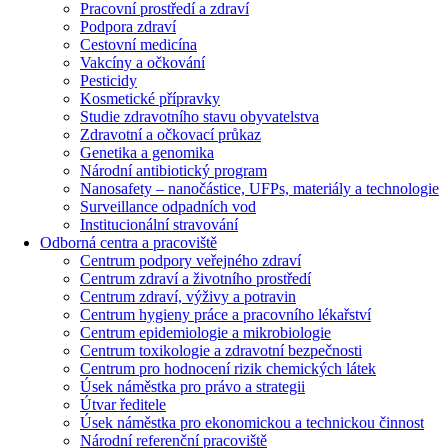
Pracovní prostředí a zdraví
Podpora zdraví
Cestovní medicína
Vakcíny a očkování
Pesticidy
Kosmetické přípravky
Studie zdravotního stavu obyvatelstva
Zdravotní a očkovací průkaz
Genetika a genomika
Národní antibiotický program
Nanosafety – nanočástice, UFPs, materiály a technologie
Surveillance odpadních vod
Institucionální stravování
Odborná centra a pracoviště
Centrum podpory veřejného zdraví
Centrum zdraví a životního prostředí
Centrum zdraví, výživy a potravin
Centrum hygieny práce a pracovního lékařství
Centrum epidemiologie a mikrobiologie
Centrum toxikologie a zdravotní bezpečnosti
Centrum pro hodnocení rizik chemických látek
Úsek náměstka pro právo a strategii
Útvar ředitele
Úsek náměstka pro ekonomickou a technickou činnost
Národní referenční pracoviště