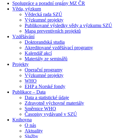
Spolupráce a poradní orgány MZ ČR
Věda, výzkum
Vědecká rada SZÚ
Výzkumné projekty
Publikované výsledky vědy a výzkumu SZÚ
Mapa preventivních projektů
Vzdělávání
Doktorandská studia
Akreditované vzdělávací programy
Kalendář akcí
Materiály ze seminářů
Projekty
Operační programy
Výzkumné projekty
WHO
EHP a Norské fondy
Publikace – Data
Data a statistické údaje
Zdravotně výchovné materiály
Směrnice WHO
Časopisy vydávané v SZÚ
Knihovna
O nás
Aktuality
Služby