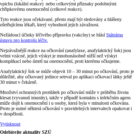
vpichu (lokální reakce) nebo celkovými příznaky podobnými
chřipkovému onemocnění (celkové reakce).
Tyto reakce jsou očekávané, přesto mají být sledovány a hlášeny
ošetřujícímu lékaři, který vyhodnotí jejich závažnost.
Technické /
Nežádoucí účinky léčivého přípravku (vakcíny) se hlásí
Státnímu
nezbytné
ústavu pro kontrolu léčiv.
Tyto soubory
cookie nejsou
Nejzávažnější reakce na očkování (anafylaxe, anafylaktický šok) jsou
volitelné a není
velmi vzácné, jejich výskyt je mnohonásobně nižší než výskyt
možné je
komplikací nebo úmrtí na onemocnění, proti kterému očkujeme.
vypnout. Jsou
nezbytné pro
Anafylaktický šok se může objevit 10 – 30 minut po očkování, proto je
fungování
důležité, aby očkovaný jedince setrval po aplikaci očkovací látky ještě
webových
30 minut v čekárně.
stránek.
Většinou jsou
Množství ochranných protilátek po očkování může v průběhu života
nastavené jako
klesat (vyvanutí imunity), takže v případě kontaktu s infekčním agens
odezva na akce,
může dojít k onemocnění i u osoby, která byla v minulosti očkována.
které jste
Proto je nutné některá očkování v pravidelných intervalech opakovat i
provedli a
v dospělosti.
neukládají žádné
osobní
Vytisknout
identifikovatelné
informace.
Odebírejte aktuality SZÚ