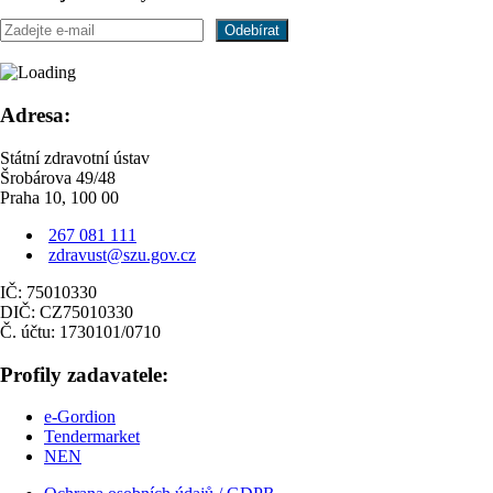
Statistické
Pomáhají nám
zlepšovat
Adresa:
funkčnost a
strukturu
webových stránek
Státní zdravotní ústav
na základě toho,
Šrobárova 49/48
jak se webové
Praha 10, 100 00
stránky používají.
Můžeme na
267 081 111
základě nich
zdravust@szu.gov.cz
sledovat, které
stránky jsou
IČ: 75010330
nejnavštěvovanější
DIČ: CZ75010330
a jakým způsobem
Č. účtu: 1730101/0710
se návštěvnici na
webu pohybují.
Profily zadavatele:
e-Gordion
Preferenční
Tendermarket
Mají za úkol
NEN
udržet
hodnoty,