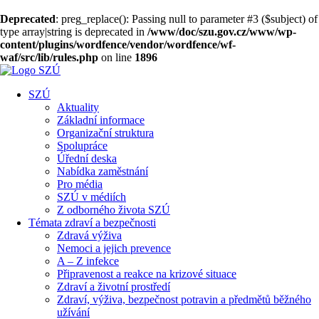
Deprecated
: preg_replace(): Passing null to parameter #3 ($subject) of
type array|string is deprecated in
/www/doc/szu.gov.cz/www/wp-
content/plugins/wordfence/vendor/wordfence/wf-
waf/src/lib/rules.php
on line
1896
SZÚ
Aktuality
Základní informace
Organizační struktura
Spolupráce
Úřední deska
Nabídka zaměstnání
Pro média
SZÚ v médiích
Z odborného života SZÚ
Témata zdraví a bezpečnosti
Zdravá výživa
Nemoci a jejich prevence
A – Z infekce
Připravenost a reakce na krizové situace
Zdraví a životní prostředí
Zdraví, výživa, bezpečnost potravin a předmětů běžného
užívání