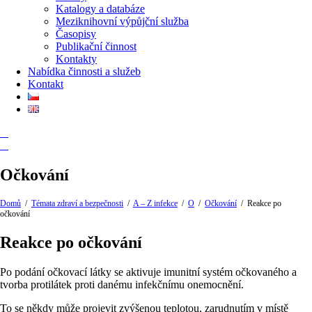
Katalogy a databáze
Meziknihovní výpůjční služba
Časopisy
Publikační činnost
Kontakty
Nabídka činnosti a služeb
Kontakt
Očkování
Domů
/
Témata zdraví a bezpečnosti
/
A – Z infekce
/
O
/
Očkování
/
Reakce po
očkování
Reakce po očkování
Po podání očkovací látky se aktivuje imunitní systém očkovaného a
tvorba protilátek proti danému infekčnímu onemocnění.
To se někdy může projevit zvýšenou teplotou, zarudnutím v místě