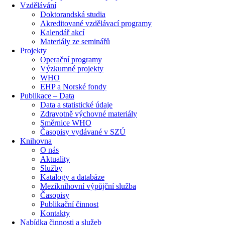
Vzdělávání
Doktorandská studia
Akreditované vzdělávací programy
Kalendář akcí
Materiály ze seminářů
Projekty
Operační programy
Výzkumné projekty
WHO
EHP a Norské fondy
Publikace – Data
Data a statistické údaje
Zdravotně výchovné materiály
Směrnice WHO
Časopisy vydávané v SZÚ
Knihovna
O nás
Aktuality
Služby
Katalogy a databáze
Meziknihovní výpůjční služba
Časopisy
Publikační činnost
Kontakty
Nabídka činnosti a služeb