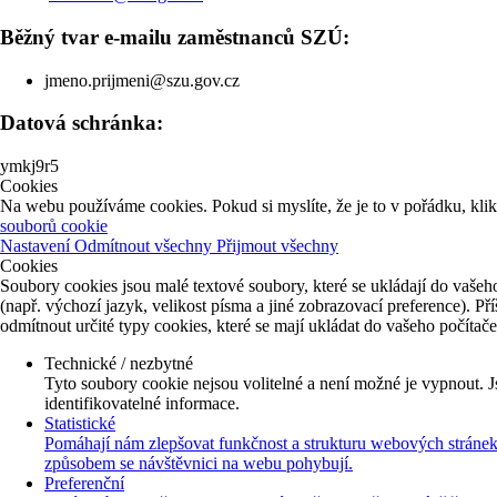
Běžný tvar e-mailu zaměstnanců SZÚ:
jmeno.prijmeni@szu.gov.cz
Datová schránka:
ymkj9r5
Cookies
Na webu používáme cookies. Pokud si myslíte, že je to v pořádku, kli
souborů cookie
Nastavení
Odmítnout všechny
Přijmout všechny
Cookies
Soubory cookies jsou malé textové soubory, které se ukládají do vašeho
(např. výchozí jazyk, velikost písma a jiné zobrazovací preference). P
odmítnout určité typy cookies, které se mají ukládat do vašeho počítač
Technické / nezbytné
Tyto soubory cookie nejsou volitelné a není možné je vypnout. J
identifikovatelné informace.
Statistické
Pomáhají nám zlepšovat funkčnost a strukturu webových stránek 
způsobem se návštěvnici na webu pohybují.
Preferenční