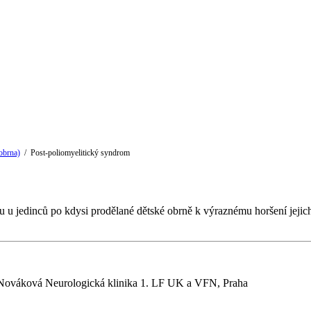
obrna)
/
Post-poliomyelitický syndrom
u u jedinců po kdysi prodělané dětské obrně k výraznému horšení jeji
Nováková Neurologická klinika 1. LF UK a VFN, Praha