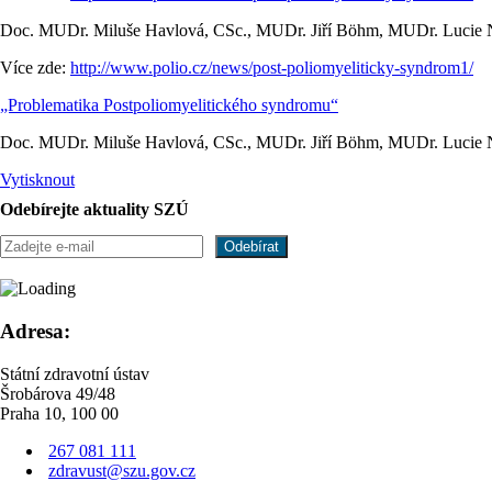
Doc. MUDr. Miluše Havlová, CSc., MUDr. Jiří Böhm, MUDr. Lucie 
Více zde:
http://www.polio.cz/news/post-poliomyeliticky-syndrom1/
„Problematika Postpoliomyelitického syndromu“
Doc. MUDr. Miluše Havlová, CSc., MUDr. Jiří Böhm, MUDr. Lucie N
Vytisknout
Odebírejte aktuality SZÚ
Adresa:
Státní zdravotní ústav
Šrobárova 49/48
Praha 10, 100 00
267 081 111
zdravust@szu.gov.cz