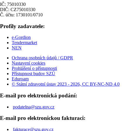
IČ: 75010330
DIČ: CZ75010330
Č. účtu: 1730101/0710
Profily zadavatele:
e-Gordion
Tendermarket
NEN
Ochrana osobních údajů / GDPR
Nastavení cookies
Prohlášení o přístupnosti
Přístupnost budov SZÚ
Eduroam
© Státní zdravotní ústav 2023 - 2026, CC BY-NC-ND 4.0
E-mail pro elektronická podání:
podatelna@szu.gov.cz
E-mail pro elektronickou fakturaci:
fakturace@szu.gov.cz