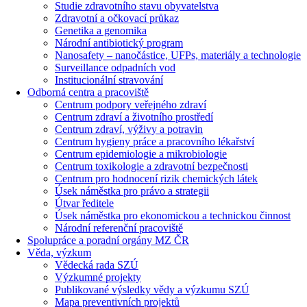
Studie zdravotního stavu obyvatelstva
Zdravotní a očkovací průkaz
Genetika a genomika
Národní antibiotický program
Nanosafety – nanočástice, UFPs, materiály a technologie
Surveillance odpadních vod
Institucionální stravování
Odborná centra a pracoviště
Centrum podpory veřejného zdraví
Centrum zdraví a životního prostředí
Centrum zdraví, výživy a potravin
Centrum hygieny práce a pracovního lékařství
Centrum epidemiologie a mikrobiologie
Centrum toxikologie a zdravotní bezpečnosti
Centrum pro hodnocení rizik chemických látek
Úsek náměstka pro právo a strategii
Útvar ředitele
Úsek náměstka pro ekonomickou a technickou činnost
Národní referenční pracoviště
Spolupráce a poradní orgány MZ ČR
Věda, výzkum
Vědecká rada SZÚ
Výzkumné projekty
Publikované výsledky vědy a výzkumu SZÚ
Mapa preventivních projektů