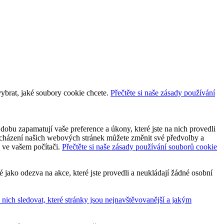
vybrat, jaké soubory cookie chcete.
Přečtěte si naše zásady používání
dobu zapamatují vaše preference a úkony, které jste na nich provedli
 procházení našich webových stránek můžete změnit své předvolby a
y ve vašem počítači.
Přečtěte si naše zásady používání souborů cookie
jako odezva na akce, které jste provedli a neukládají žádné osobní
ich sledovat, které stránky jsou nejnavštěvovanější a jakým