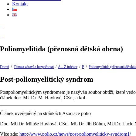
Kontakt
Poliomyelitida (přenosná dětská obrna)
Domů
/
Témata zdraví a bezpečnosti
/
A – Z infekce
/
P
/
Poliomyelitida (přenosná dětská 
Post-poliomyelitický syndrom
Postpoliomyelitickým syndromem je nazýván soubor obtíží, které vedo
článek doc. MUDr. M. Havlové, CSc., a kol.
Článek uveřejněný na stránkách Asociace polio
Doc. MUDr. Miluše Havlová, CSc., MUDr. Jiří Böhm, MUDr. Lucie 
Více zde:
http://www.polio.cz/news/post-poliomyeliticky-syndrom1/