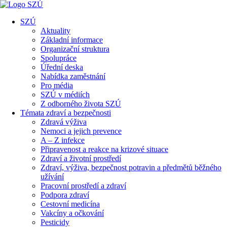
SZÚ
Aktuality
Základní informace
Organizační struktura
Spolupráce
Úřední deska
Nabídka zaměstnání
Pro média
SZÚ v médiích
Z odborného života SZÚ
Témata zdraví a bezpečnosti
Zdravá výživa
Nemoci a jejich prevence
A – Z infekce
Připravenost a reakce na krizové situace
Zdraví a životní prostředí
Zdraví, výživa, bezpečnost potravin a předmětů běžného
užívání
Pracovní prostředí a zdraví
Podpora zdraví
Cestovní medicína
Vakcíny a očkování
Pesticidy