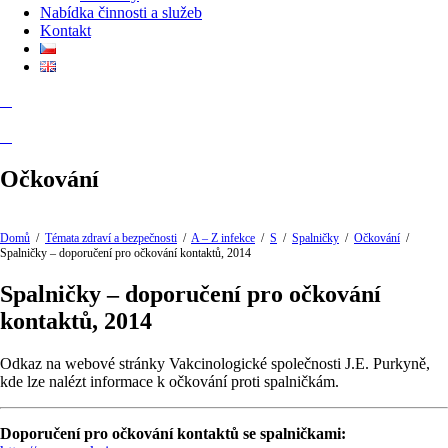
Nabídka činnosti a služeb
Kontakt
Očkování
Domů
/
Témata zdraví a bezpečnosti
/
A – Z infekce
/
S
/
Spalničky
/
Očkování
/
Spalničky – doporučení pro očkování kontaktů, 2014
Spalničky – doporučení pro očkování
kontaktů, 2014
Odkaz na webové stránky Vakcinologické společnosti J.E. Purkyně,
kde lze nalézt informace k očkování proti spalničkám.
Doporučení pro očkování kontaktů se spalničkami: