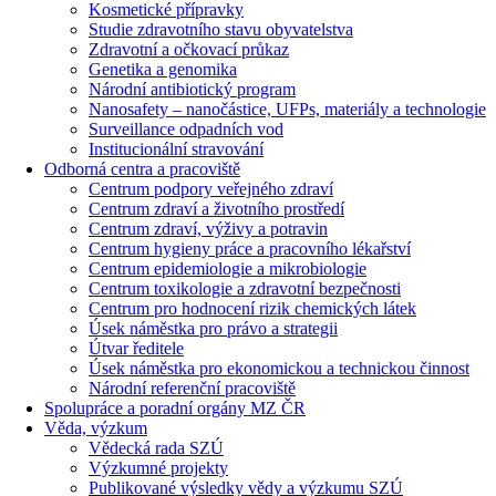
Kosmetické přípravky
Studie zdravotního stavu obyvatelstva
Zdravotní a očkovací průkaz
Genetika a genomika
Národní antibiotický program
Nanosafety – nanočástice, UFPs, materiály a technologie
Surveillance odpadních vod
Institucionální stravování
Odborná centra a pracoviště
Centrum podpory veřejného zdraví
Centrum zdraví a životního prostředí
Centrum zdraví, výživy a potravin
Centrum hygieny práce a pracovního lékařství
Centrum epidemiologie a mikrobiologie
Centrum toxikologie a zdravotní bezpečnosti
Centrum pro hodnocení rizik chemických látek
Úsek náměstka pro právo a strategii
Útvar ředitele
Úsek náměstka pro ekonomickou a technickou činnost
Národní referenční pracoviště
Spolupráce a poradní orgány MZ ČR
Věda, výzkum
Vědecká rada SZÚ
Výzkumné projekty
Publikované výsledky vědy a výzkumu SZÚ