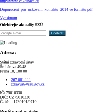
http://www.vakcinace.eu
Doporuceni_pro_ockovani_kontaktu_2014 ve formátu pdf
Vytisknout
Odebírejte aktuality SZÚ
Adresa:
Státní zdravotní ústav
Šrobárova 49/48
Praha 10, 100 00
267 081 111
zdravust@szu.gov.cz
IČ: 75010330
DIČ: CZ75010330
Č. účtu: 1730101/0710
Profily zadavatele: