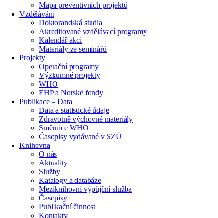
Mapa preventivních projektů
Vzdělávání
Doktorandská studia
Akreditované vzdělávací programy
Kalendář akcí
Materiály ze seminářů
Projekty
Operační programy
Výzkumné projekty
WHO
EHP a Norské fondy
Publikace – Data
Data a statistické údaje
Zdravotně výchovné materiály
Směrnice WHO
Časopisy vydávané v SZÚ
Knihovna
O nás
Aktuality
Služby
Katalogy a databáze
Meziknihovní výpůjční služba
Časopisy
Publikační činnost
Kontakty