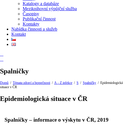
Katalogy a databáze
Meziknihovní výpůjční služba
Časopisy
Publikační činnost
Kontakty
Nabídka činnosti a služeb
Kontakt
Spalničky
Domů
/
Témata zdraví a bezpečnosti
/
A – Z infekce
/
S
/
Spalničky
/
Epidemiologická
situace v ČR
Epidemiologická situace v ČR
Spalničky – informace o výskytu v ČR, 2019