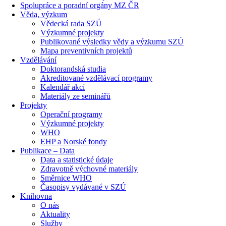
Spolupráce a poradní orgány MZ ČR
Věda, výzkum
Vědecká rada SZÚ
Výzkumné projekty
Publikované výsledky vědy a výzkumu SZÚ
Mapa preventivních projektů
Vzdělávání
Doktorandská studia
Akreditované vzdělávací programy
Kalendář akcí
Materiály ze seminářů
Projekty
Operační programy
Výzkumné projekty
WHO
EHP a Norské fondy
Publikace – Data
Data a statistické údaje
Zdravotně výchovné materiály
Směrnice WHO
Časopisy vydávané v SZÚ
Knihovna
O nás
Aktuality
Služby