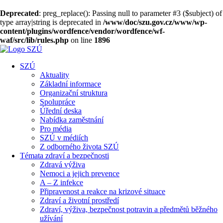
Deprecated
: preg_replace(): Passing null to parameter #3 ($subject) of
type array|string is deprecated in
/www/doc/szu.gov.cz/www/wp-
content/plugins/wordfence/vendor/wordfence/wf-
waf/src/lib/rules.php
on line
1896
SZÚ
Aktuality
Základní informace
Organizační struktura
Spolupráce
Úřední deska
Nabídka zaměstnání
Pro média
SZÚ v médiích
Z odborného života SZÚ
Témata zdraví a bezpečnosti
Zdravá výživa
Nemoci a jejich prevence
A – Z infekce
Připravenost a reakce na krizové situace
Zdraví a životní prostředí
Zdraví, výživa, bezpečnost potravin a předmětů běžného
užívání