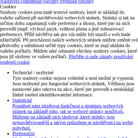
Nastavení
Odmítnout všechny
Přijmout všechny
Cookies
Soubory cookies jsou malé textové soubory, které se ukládají do
vašeho zařízení při navštěvování webových stránek. Stránky si tak na
určitou dobu zapamatují vaše preference a úkony, které jste na nich
provedli (např. výchozí jazyk, velikost písma a jiné zobrazovací
preference). Příští návštěva tak pro vás může být snazší a web bude
užitečnější. Při procházení našich webových stránek můžete změnit své
předvolby a odmítnout určité typy cookies, které se mají ukládat do
vašeho počítače. Můžete také odstranit všechny soubory cookies, které
jsou již uloženy ve vašem počítači.
Přečtěte si naše zásady používání
souborů cookie
Technické / nezbytné
Tyto soubory cookie nejsou volitelné a není možné je vypnout.
Jsou nezbytné pro fungování webových stránek. Většinou jsou
nastavené jako odezva na akce, které jste provedli a neukládají
žádné osobní identifikovatelné informace.
Statistické
Pomáhají nám zlepšovat funkčnost a strukturu webových
stránek na základě toho, jak se webové stránky používají.
Můžeme na základě nich sledovat, které stránky jsou
nejnavštěvovanější a jakým způsobem se návštěvnici na webu
pohybují.
Preferenční