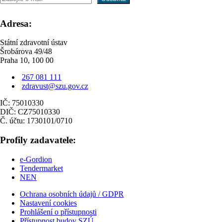
Adresa:
Státní zdravotní ústav
Šrobárova 49/48
Praha 10, 100 00
267 081 111
zdravust@szu.gov.cz
IČ: 75010330
DIČ: CZ75010330
Č. účtu: 1730101/0710
Profily zadavatele:
e-Gordion
Tendermarket
NEN
Ochrana osobních údajů / GDPR
Nastavení cookies
Prohlášení o přístupnosti
Přístupnost budov SZÚ