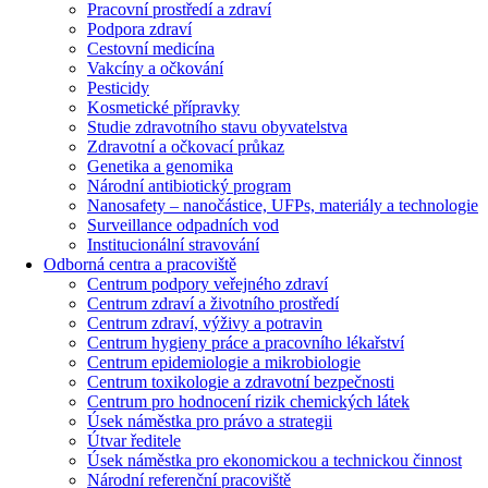
Pracovní prostředí a zdraví
Podpora zdraví
Cestovní medicína
Vakcíny a očkování
Pesticidy
Kosmetické přípravky
Studie zdravotního stavu obyvatelstva
Zdravotní a očkovací průkaz
Genetika a genomika
Národní antibiotický program
Nanosafety – nanočástice, UFPs, materiály a technologie
Surveillance odpadních vod
Institucionální stravování
Odborná centra a pracoviště
Centrum podpory veřejného zdraví
Centrum zdraví a životního prostředí
Centrum zdraví, výživy a potravin
Centrum hygieny práce a pracovního lékařství
Centrum epidemiologie a mikrobiologie
Centrum toxikologie a zdravotní bezpečnosti
Centrum pro hodnocení rizik chemických látek
Úsek náměstka pro právo a strategii
Útvar ředitele
Úsek náměstka pro ekonomickou a technickou činnost
Národní referenční pracoviště