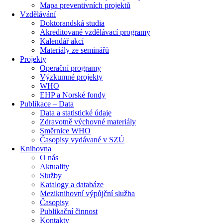
Mapa preventivních projektů
Vzdělávání
Doktorandská studia
Akreditované vzdělávací programy
Kalendář akcí
Materiály ze seminářů
Projekty
Operační programy
Výzkumné projekty
WHO
EHP a Norské fondy
Publikace – Data
Data a statistické údaje
Zdravotně výchovné materiály
Směrnice WHO
Časopisy vydávané v SZÚ
Knihovna
O nás
Aktuality
Služby
Katalogy a databáze
Meziknihovní výpůjční služba
Časopisy
Publikační činnost
Kontakty