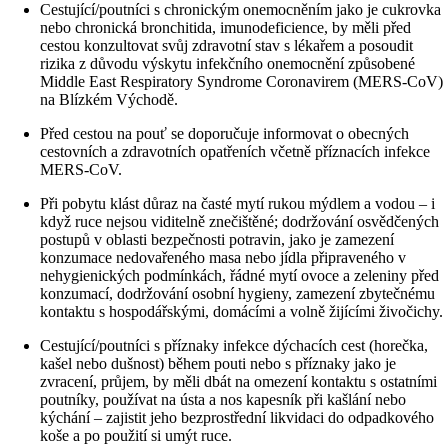
Cestující/poutníci s chronickým onemocněním jako je cukrovka
nebo chronická bronchitida, imunodeficience, by měli před
cestou konzultovat svůj zdravotní stav s lékařem a posoudit
rizika z důvodu výskytu infekčního onemocnění způsobené
Middle East Respiratory Syndrome Coronavirem (MERS-CoV)
na Blízkém Východě.
Před cestou na pouť se doporučuje informovat o obecných
cestovních a zdravotních opatřeních včetně příznacích infekce
MERS-CoV.
Při pobytu klást důraz na časté mytí rukou mýdlem a vodou – i
když ruce nejsou viditelně znečištěné; dodržování osvědčených
postupů v oblasti bezpečnosti potravin, jako je zamezení
konzumace nedovařeného masa nebo jídla připraveného v
nehygienických podmínkách, řádné mytí ovoce a zeleniny před
konzumací, dodržování osobní hygieny, zamezení zbytečnému
kontaktu s hospodářskými, domácími a volně žijícími živočichy.
Cestující/poutníci s příznaky infekce dýchacích cest (horečka,
kašel nebo dušnost) během pouti nebo s příznaky jako je
zvracení, průjem, by měli dbát na omezení kontaktu s ostatními
poutníky, používat na ústa a nos kapesník při kašlání nebo
kýchání – zajistit jeho bezprostřední likvidaci do odpadkového
koše a po použití si umýt ruce.