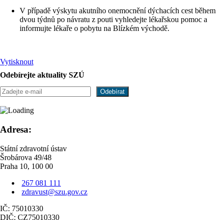
V případě výskytu akutního onemocnění dýchacích cest během
dvou týdnů po návratu z pouti vyhledejte lékařskou pomoc a
informujte lékaře o pobytu na Blízkém východě.
Vytisknout
Odebírejte aktuality SZÚ
Adresa:
Státní zdravotní ústav
Šrobárova 49/48
Praha 10, 100 00
267 081 111
zdravust@szu.gov.cz
IČ: 75010330
DIČ: CZ75010330