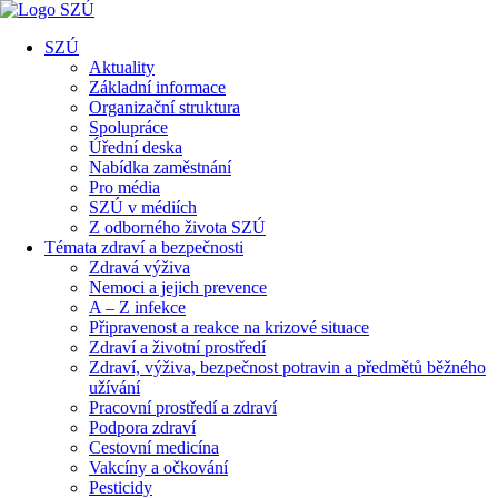
SZÚ
Aktuality
Základní informace
Organizační struktura
Spolupráce
Úřední deska
Nabídka zaměstnání
Pro média
SZÚ v médiích
Z odborného života SZÚ
Témata zdraví a bezpečnosti
Zdravá výživa
Nemoci a jejich prevence
A – Z infekce
Připravenost a reakce na krizové situace
Zdraví a životní prostředí
Zdraví, výživa, bezpečnost potravin a předmětů běžného
užívání
Pracovní prostředí a zdraví
Podpora zdraví
Cestovní medicína
Vakcíny a očkování
Pesticidy