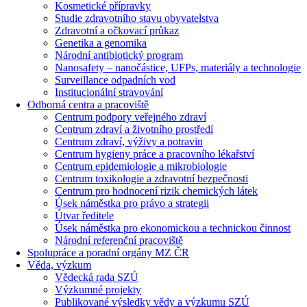
Kosmetické přípravky
Studie zdravotního stavu obyvatelstva
Zdravotní a očkovací průkaz
Genetika a genomika
Národní antibiotický program
Nanosafety – nanočástice, UFPs, materiály a technologie
Surveillance odpadních vod
Institucionální stravování
Odborná centra a pracoviště
Centrum podpory veřejného zdraví
Centrum zdraví a životního prostředí
Centrum zdraví, výživy a potravin
Centrum hygieny práce a pracovního lékařství
Centrum epidemiologie a mikrobiologie
Centrum toxikologie a zdravotní bezpečnosti
Centrum pro hodnocení rizik chemických látek
Úsek náměstka pro právo a strategii
Útvar ředitele
Úsek náměstka pro ekonomickou a technickou činnost
Národní referenční pracoviště
Spolupráce a poradní orgány MZ ČR
Věda, výzkum
Vědecká rada SZÚ
Výzkumné projekty
Publikované výsledky vědy a výzkumu SZÚ