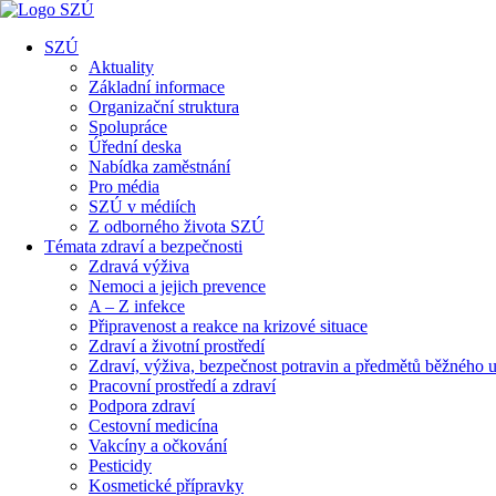
SZÚ
Aktuality
Základní informace
Organizační struktura
Spolupráce
Úřední deska
Nabídka zaměstnání
Pro média
SZÚ v médiích
Z odborného života SZÚ
Témata zdraví a bezpečnosti
Zdravá výživa
Nemoci a jejich prevence
A – Z infekce
Připravenost a reakce na krizové situace
Zdraví a životní prostředí
Zdraví, výživa, bezpečnost potravin a předmětů běžného u
Pracovní prostředí a zdraví
Podpora zdraví
Cestovní medicína
Vakcíny a očkování
Pesticidy
Kosmetické přípravky