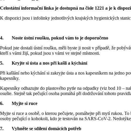
Celostátní informační linka je dostupná na čísle 1221 a je k dispo
K dispozici jsou i infolinky jednotlivých krajských hygienických stanic
4.
Noste ústní roušku, pokud vám to je doporučeno
Pokud jste dostali ústní roušku, měli byste ji nosit v případě, že pobývá
kteří s vámi žijí, pokud jsou s vámi ve stejné místnosti.
5.
Kryjte si ústa a nos při kašli a kýchání
Při kašlání nebo kýchání si zakryjte ústa a nos kapesníkem na jedno po
kapesníky.
Kapesníky odhazujte do plastového pytle na odpadky (viz bod 10 – nak
osušte. Stejně tak pečující osoba pomáhá při dodržování tohoto pravidla
6.
Myjte si ruce
Myjte si ruce a osobě, o kterou pečujete, pomáhejte při mytí rukou. T
osoby pečující o kohokoli, kdo je testován na SARS-CoV-2. Nedotýkej
7.
Vyhněte se sdílení domácích potřeb