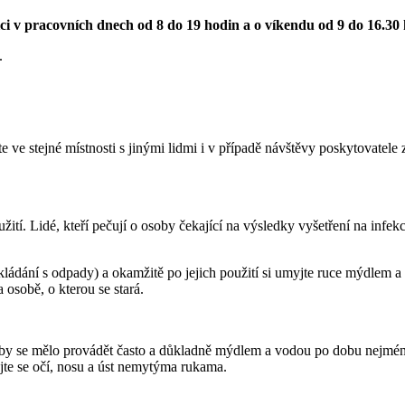
zici v pracovních dnech od 8 do 19 hodin a o víkendu od 9 do 16.30
.
te ve stejné místnosti s jinými lidmi i v případě návštěvy poskytovatele 
užití. Lidé, kteří pečují o osoby čekající na výsledky vyšetření na inf
ládání s odpady) a okamžitě po jejich použití si umyjte ruce mýdlem a
 osobě, o kterou se stará.
o by se mělo provádět často a důkladně mýdlem a vodou po dobu nejméně
te se očí, nosu a úst nemytýma rukama.