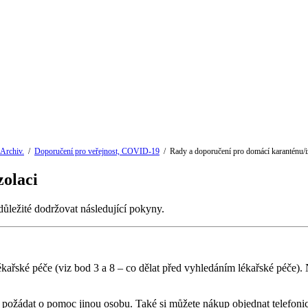
Archiv.
/
Doporučení pro veřejnost, COVID-19
/
Rady a doporučení pro domácí karanténu/i
zolaci
důležité dodržovat následující pokyny.
ékařské péče (viz bod 3 a 8 – co dělat před vyhledáním lékařské péče)
íte požádat o pomoc jinou osobu. Také si můžete nákup objednat telefon