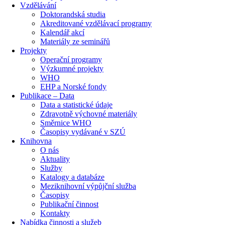
Vzdělávání
Doktorandská studia
Akreditované vzdělávací programy
Kalendář akcí
Materiály ze seminářů
Projekty
Operační programy
Výzkumné projekty
WHO
EHP a Norské fondy
Publikace – Data
Data a statistické údaje
Zdravotně výchovné materiály
Směrnice WHO
Časopisy vydávané v SZÚ
Knihovna
O nás
Aktuality
Služby
Katalogy a databáze
Meziknihovní výpůjční služba
Časopisy
Publikační činnost
Kontakty
Nabídka činnosti a služeb