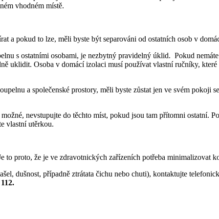
jiném vhodném místě.
írat a pokud to lze, měli byste být separováni od ostatních osob v domác
elnu s ostatními osobami, je nezbytný pravidelný úklid. Pokud nemáte
ně uklidit. Osoba v domácí izolaci musí používat vlastní ručníky, které
 koupelnu a společenské prostory, měli byste zůstat jen ve svém pokoji 
 možné, nevstupujte do těchto míst, pokud jsou tam přítomni ostatní. Po
e vlastní utěrkou.
to proto, že je ve zdravotnických zařízeních potřeba minimalizovat kon
ašel, dušnost, případně ztrátata čichu nebo chuti), kontaktujte telefoni
u
112.