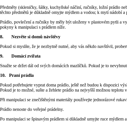
Předměty (skleničky, šálky, kuchyňské náčiní, ručníky, ložní prádlo neb
těchto předmětů je důkladně omyjte mýdlem a vodou; k mytí nádobí a 
Prádlo, povlečení a ručníky by měly být uloženy v plastovém pytli a 
pokyny k manipulaci s prádlem níže.
8.
Nezvěte si domů návštěvy
Pokud si myslíte, že je nezbytně nutné, aby vás někdo navštívil, probe
9.
Domácí zvířata
Snažte se držet dál od svých domácích mazlíčků. Pokud je to nevyhnutel
10.
Praní prádla
Pokud potřebujete vyprat doma prádlo, ještě než budou k dispozici výs
Pokud je to možné, sušte a žehlete prádlo na nejvyšší možnou teplotu
Při manipulaci se znečištěnými materiály používejte jednorázové rukavi
Prádlo nenoste do veřejné prádelny.
Po manipulaci se špinavým prádlem si důkladně umyjte ruce mýdlem a