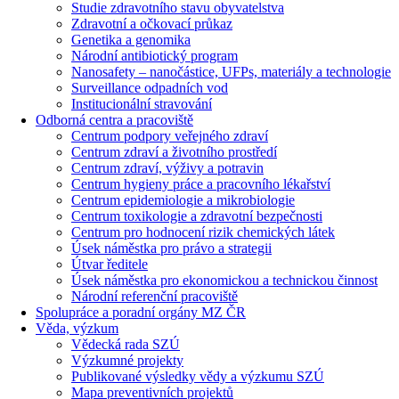
Studie zdravotního stavu obyvatelstva
Zdravotní a očkovací průkaz
Genetika a genomika
Národní antibiotický program
Nanosafety – nanočástice, UFPs, materiály a technologie
Surveillance odpadních vod
Institucionální stravování
Odborná centra a pracoviště
Centrum podpory veřejného zdraví
Centrum zdraví a životního prostředí
Centrum zdraví, výživy a potravin
Centrum hygieny práce a pracovního lékařství
Centrum epidemiologie a mikrobiologie
Centrum toxikologie a zdravotní bezpečnosti
Centrum pro hodnocení rizik chemických látek
Úsek náměstka pro právo a strategii
Útvar ředitele
Úsek náměstka pro ekonomickou a technickou činnost
Národní referenční pracoviště
Spolupráce a poradní orgány MZ ČR
Věda, výzkum
Vědecká rada SZÚ
Výzkumné projekty
Publikované výsledky vědy a výzkumu SZÚ
Mapa preventivních projektů