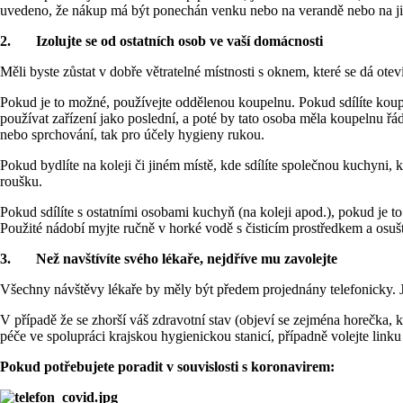
uvedeno, že nákup má být ponechán venku nebo na verandě nebo na 
2.
Izolujte se od ostatních osob ve vaší domácnosti
Měli byste zůstat v dobře větratelné místnosti s oknem, které se dá otev
Pokud je to možné, používejte oddělenou koupelnu. Pokud sdílíte koup
používat zařízení jako poslední, a poté by tato osoba měla koupelnu řád
nebo sprchování, tak pro účely hygieny rukou.
Pokud bydlíte na koleji či jiném místě, kde sdílíte společnou kuchyni,
roušku.
Pokud sdílíte s ostatními osobami kuchyň (na koleji apod.), pokud je to
Použité nádobí myjte ručně v horké vodě s čisticím prostředkem a osušt
3. Než navštívíte svého lékaře, nejdříve mu zavolejte
Všechny návštěvy lékaře by měly být předem projednány telefonicky. Je 
V případě že se zhorší váš zdravotní stav (objeví se zejména horečka, k
péče ve spolupráci krajskou hygienickou stanicí, případně volejte link
Pokud potřebujete poradit v souvislosti s koronavirem: