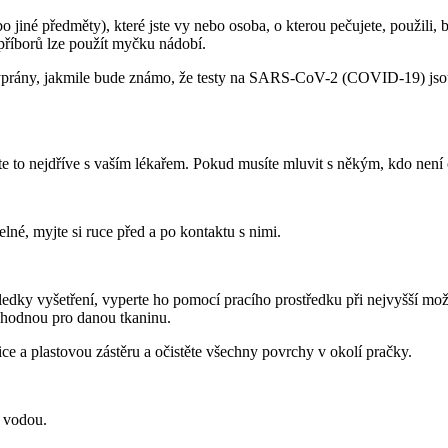
o jiné předměty), které jste vy nebo osoba, o kterou pečujete, použili, 
příborů lze použít myčku nádobí.
vyprány, jakmile bude známo, že testy na SARS-CoV-2 (COVID-19) jsou n
rte to nejdříve s vaším lékařem. Pokud musíte mluvit s někým, kdo není 
né, myjte si ruce před a po kontaktu s nimi.
ledky vyšetření, vyperte ho pomocí pracího prostředku při nejvyšší mo
 vhodnou pro danou tkaninu.
ce a plastovou zástěru a očistěte všechny povrchy v okolí pračky.
 vodou.