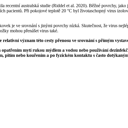
ila recentní australská studie (Riddel et al. 2020). Běžné povrchy, jak
h pacientů. Při pokojové teplotě 20 °C byl životaschopný virus izolován
 je ve srovnání s jinými povrchy nízká. Skutečnost, že virus nejlépe
ložky mohou přenášet virus také.
relativní význam této cesty přenosu ve srovnání s přímým vystav
patřením mytí rukou mýdlem a vodou nebo používání dezinfekčníc
m, pitím nebo kouřením a po fyzickém kontaktu s často dotýkanými 