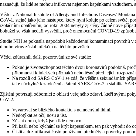
naznačují, že lidé se mohou infikovat nejenom kapénkami vzduchem, 
Vědci z National Institute of Allergy and Infectious Diseases’ Mon
CoV-1, stejně jako jeho nástupce, který nyní koluje po celém světě, 
izolačními opatřeními; od roku 2004 nebyly zjištěny žádné nové přípa
bohužel se však nedaří vysvětlit, proč onemocnění COVID-19 způsobu
Studie NIH se pokusila napodobit každodenní kontaminaci povrchů v d
dlouho virus zůstal infekční na těchto površích.
Vědci zdůraznili další pozorování ze své studie:
Pokud je životaschopnost těchto dvou koronavirů podobná, proč
přítomnosti klinických příznaků nebo těsně před jejich rozpozn
Na rozdíl od SARS-CoV-1 se zdá, že většina sekundárních přípa
také náchylné k zavlečení a šíření SARS-CoV-2 a stabilita SAR
Zjištění potvrzují odborníci z oblasti veřejného zdraví, kteří svými p
CoV-2:
Vyvarovat se blízkého kontaktu s nemocnými lidmi.
Nedotýkat se očí, nosu a úst.
Zůstat doma, když jsou lidé nemocní.
Při kašli nebo kýchání se krýt kapesníkem, ten pak vyhodit do o
Čistit a dezinfikovat často používané předměty a povrchy pomoc