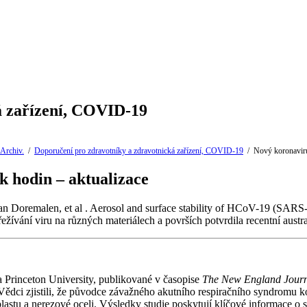
á zařízení, COVID-19
Archiv.
/
Doporučení pro zdravotníky a zdravotnická zařízení, COVID-19
/
Nový koronaviru
k hodin – aktualizace
an Doremalen, et al . Aerosol and surface stability of HCoV-19 (S
ání viru na různých materiálech a površích potvrdila recentní australs
 Princeton University, publikované v časopise
The New England Journ
 Vědci zjistili, že původce závažného akutního respiračního syndromu 
a plastu a nerezové oceli. Výsledky studie poskytují klíčové informac