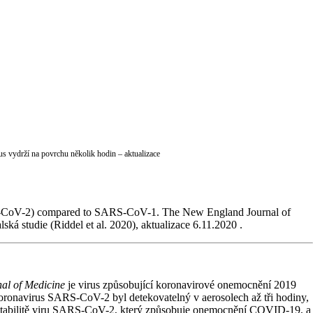
s vydrží na povrchu několik hodin – aktualizace
ARS-CoV-2) compared to SARS-CoV-1. The New England Journal of
ká studie (Riddel et al. 2020), aktualizace 6.11.2020 .
al of Medicine
je virus způsobující koronavirové onemocnění 2019
koronavirus SARS-CoV-2 byl detekovatelný v aerosolech až tři hodiny,
e o stabilitě viru SARS-CoV-2, který způsobuje onemocnění COVID-19, a