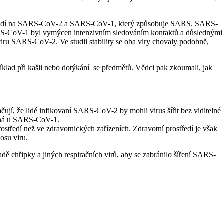
prostředí na SARS-CoV-2 a SARS-CoV-1, který způsobuje SARS. SARS-
. SARS-CoV-1 byl vymýcen intenzivním sledováním kontaktů a důslednými
iru SARS-CoV-2. Ve studii stability se oba viry chovaly podobně,
klad při kašli nebo dotýkání se předmětů. Vědci pak zkoumali, jak
í, že lidé infikovaní SARS-CoV-2 by mohli virus šířit bez viditelné
činná u SARS-CoV-1.
tředí než ve zdravotnických zařízeních. Zdravotní prostředí je však
osu viru.
adě chřipky a jiných respiračních virů, aby se zabránilo šíření SARS-