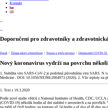
Kontakt
Doporučení pro zdravotníky a zdravotnick
Domů
/
Témata zdraví a bezpečnosti
/
Nemoci a jejich prevence
/
Onemocnění COVID-19. 
Nový koronavirus vydrží na povrchu několi
1. Stabilita viru SARS-CoV-2 je podobná původnímu viru SARS. N v
Medicine . DOI: 10.1056/NEJMc2004973 (2020). 2. Vliv teploty na přežív
1. Text z 19.3.2020
Podle nové studie vědců z National Institutes of Health, CDC, UCLA a
(COVID-19) několik hodin až dní stabilní v aerosolech a na površích.
na mědi až čtyři hodiny, na kartonu až 24 hodin a až dva až tři dny n