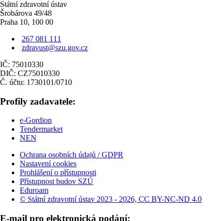
Státní zdravotní ústav
Šrobárova 49/48
Praha 10, 100 00
267 081 111
zdravust@szu.gov.cz
IČ: 75010330
DIČ: CZ75010330
Č. účtu: 1730101/0710
Profily zadavatele:
e-Gordion
Tendermarket
NEN
Ochrana osobních údajů / GDPR
Nastavení cookies
Prohlášení o přístupnosti
Přístupnost budov SZÚ
Eduroam
© Státní zdravotní ústav 2023 - 2026, CC BY-NC-ND 4.0
E-mail pro elektronická podání: