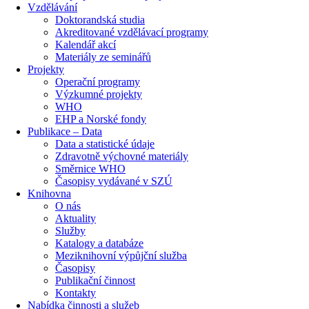
Vzdělávání
Doktorandská studia
Akreditované vzdělávací programy
Kalendář akcí
Materiály ze seminářů
Projekty
Operační programy
Výzkumné projekty
WHO
EHP a Norské fondy
Publikace – Data
Data a statistické údaje
Zdravotně výchovné materiály
Směrnice WHO
Časopisy vydávané v SZÚ
Knihovna
O nás
Aktuality
Služby
Katalogy a databáze
Meziknihovní výpůjční služba
Časopisy
Publikační činnost
Kontakty
Nabídka činnosti a služeb