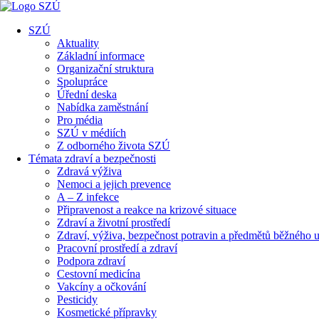
SZÚ
Aktuality
Základní informace
Organizační struktura
Spolupráce
Úřední deska
Nabídka zaměstnání
Pro média
SZÚ v médiích
Z odborného života SZÚ
Témata zdraví a bezpečnosti
Zdravá výživa
Nemoci a jejich prevence
A – Z infekce
Připravenost a reakce na krizové situace
Zdraví a životní prostředí
Zdraví, výživa, bezpečnost potravin a předmětů běžného u
Pracovní prostředí a zdraví
Podpora zdraví
Cestovní medicína
Vakcíny a očkování
Pesticidy
Kosmetické přípravky