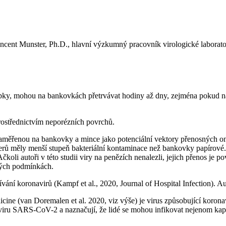
 Vincent Munster, Ph.D., hlavní výzkumný pracovník virologické labora
 chřipky, mohou na bankovkách přetrvávat hodiny až dny, zejména pokud 
 prostřednictvím neporézních povrchů.
i zaměřenou na bankovky a mince jako potenciální vektory přenosných on
 měly menší stupeň bakteriální kontaminace než bankovky papírové. Zji
oli autoři v této studii viry na penězích nenalezli, jejich přenos je p
ckých podmínkách.
ní koronavirů (Kampf et al., 2020, Journal of Hospital Infection). Auto
ine (van Doremalen et al. 2020, viz výše) je virus způsobující koron
itě viru SARS-CoV-2 a naznačují, že lidé se mohou infikovat nejenom 