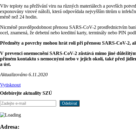
Vliv teploty na přežívání viru na různých materiálech a površích potvrd
exponovány virové náloži, která odpovídala nejvyšším titrům u infekčníc
méně než 24 hodin.
Nicméně pravděpodobnost přenosu SARS-CoV-2 prostřednictvím bankovek
ocel, znamená, že debetní nebo kreditní karty, terminály nebo PIN pod
Předměty a povrchy mohou hrát roli při přenosu SARS-CoV-2, ale 
V prevenci onemocnění SARS-CoV-2 zůstává mimo jiné důležitým o
přímém kontaktu s nemocnými nebo v jejich okolí, také před jídle
a úst.
Aktualizováno 6.11.2020
Vytisknout
Odebírejte aktuality SZÚ
Adresa: