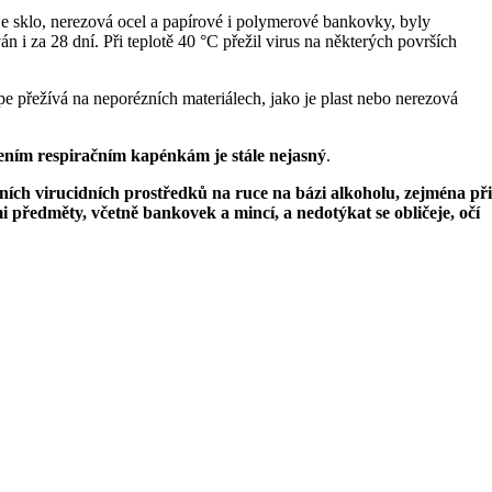
o je sklo, nerezová ocel a papírové i polymerové bankovky, byly
 i za 28 dní. Při teplotě 40 °C přežil virus na některých površích
 přežívá na neporézních materiálech, jako je plast nebo nerezová
ením respiračním kapénkám je stále nejasný
.
h virucidních prostředků na ruce na bázi alkoholu, zejména při
předměty, včetně bankovek a mincí, a nedotýkat se obličeje, očí