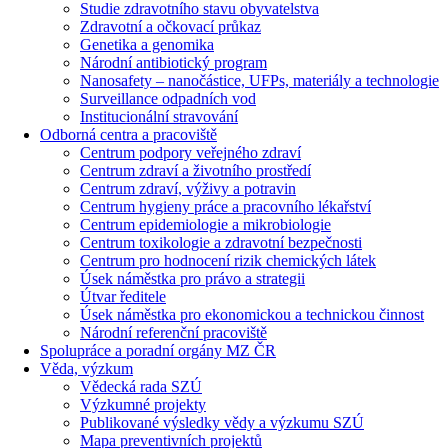
Studie zdravotního stavu obyvatelstva
Zdravotní a očkovací průkaz
Genetika a genomika
Národní antibiotický program
Nanosafety – nanočástice, UFPs, materiály a technologie
Surveillance odpadních vod
Institucionální stravování
Odborná centra a pracoviště
Centrum podpory veřejného zdraví
Centrum zdraví a životního prostředí
Centrum zdraví, výživy a potravin
Centrum hygieny práce a pracovního lékařství
Centrum epidemiologie a mikrobiologie
Centrum toxikologie a zdravotní bezpečnosti
Centrum pro hodnocení rizik chemických látek
Úsek náměstka pro právo a strategii
Útvar ředitele
Úsek náměstka pro ekonomickou a technickou činnost
Národní referenční pracoviště
Spolupráce a poradní orgány MZ ČR
Věda, výzkum
Vědecká rada SZÚ
Výzkumné projekty
Publikované výsledky vědy a výzkumu SZÚ
Mapa preventivních projektů