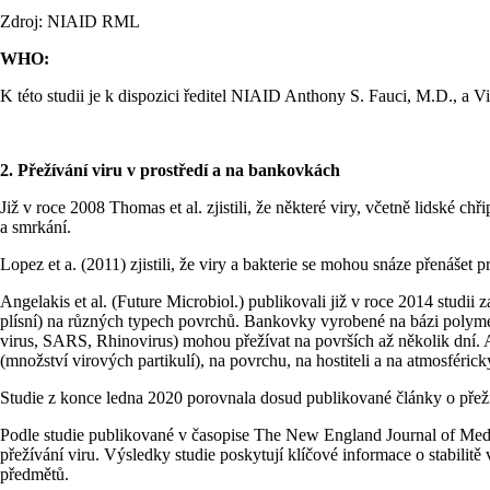
Zdroj: NIAID RML
WHO:
K této studii je k dispozici ředitel NIAID Anthony S. Fauci, M.D., a
2. Přežívání viru v prostředí
a na bankovkách
Již v roce 2008 Thomas et al. zjistili, že některé viry, včetně lidské
a smrkání.
Lopez et a. (2011) zjistili, že viry a bakterie se mohou snáze přenášet
Angelakis et al. (Future Microbiol.) publikovali již v roce 2014 studi
plísní) na různých typech povrchů. Bankovky vyrobené na bázi polymerů
virus, SARS, Rhinovirus) mohou přežívat na površích až několik dní. Ačk
(množství virových partikulí), na povrchu, na hostiteli a na atmosféri
Studie z konce ledna 2020 porovnala dosud publikované články o přežívá
Podle studie publikované v časopise The New England Journal of Medic
přežívání viru. Výsledky studie poskytují klíčové informace o stabil
předmětů.