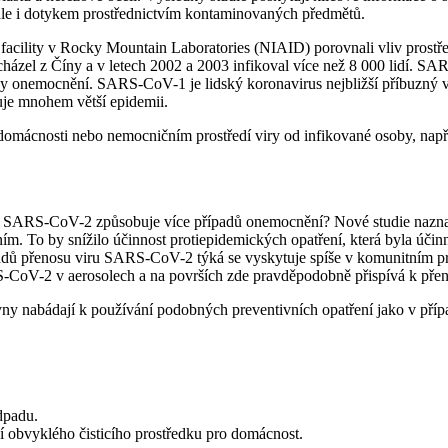
ale i dotykem prostřednictvím kontaminovaných předmětů.
tana facility v Rocky Mountain Laboratories (NIAID) porovnali vliv 
pocházel z Číny a v letech 2002 a 2003 infikoval více než 8 000 lidí
dy onemocnění. SARS-CoV-1 je lidský koronavirus nejbližší příbuzný v
je mnohem větší epidemii.
omácnosti nebo nemocničním prostředí viry od infikované osoby, napří
 SARS-CoV-2 způsobuje více případů onemocnění? Nové studie naznačuj
áním. To by snížilo účinnost protiepidemických opatření, která byla ú
dů přenosu viru SARS-CoV-2 týká se vyskytuje spíše v komunitním pros
S-CoV-2 v aerosolech a na površích zde pravděpodobně přispívá k přen
okyny nabádají k používání podobných preventivních opatření jako v příp
dpadu.
í obvyklého čisticího prostředku pro domácnost.