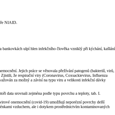
toře NIAID.
na bankovkách ulpí hlen infekčního člověka vzniklý při kýchání, kašlání
emocnění. Jejich práce se věnovala přežívání patogenů (bakteriíí, virů,
stili, že respirační viry (Coronavirus, Coxsackievirus, Influenza
ovažován za možný a závisí na typu viru a velikosti infekční dávky
ři data srovnali zejména podle typu povrchu a teploty, tab. I.
avirové onemocnění (covid-19) umožňují neporézní povrchy delší
kapénkami vzduchem, ale i dotykem prostřednictvím kontaminovaných