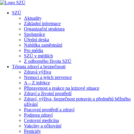
SZÚ
Aktuality
Základní informace
Organizační struktura
Spolupráce
Úřední deska
Nabídka zaměstnání
Pro média
SZÚ v médiích
Z odborného života SZÚ
Témata zdraví a bezpečnosti
Zdravá výživa
Nemoci a jejich prevence
A – Z infekce
Připravenost a reakce na krizové situace
Zdraví a životní prostředí
Zdraví, výživa, bezpečnost potravin a předmětů běžného
užívání
Pracovní prostředí a zdraví
Podpora zdraví
Cestovní medicína
Vakcíny a očkování
Pesticidy