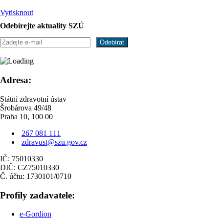
Vytisknout
Odebírejte aktuality SZÚ
Adresa:
Státní zdravotní ústav
Šrobárova 49/48
Praha 10, 100 00
267 081 111
zdravust@szu.gov.cz
IČ: 75010330
DIČ: CZ75010330
Č. účtu: 1730101/0710
Profily zadavatele:
e-Gordion