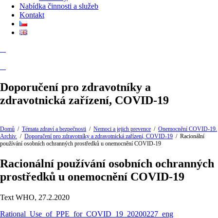
Nabídka činnosti a služeb
Kontakt
Doporučení pro zdravotníky a
zdravotnická zařízení, COVID-19
Domů
/
Témata zdraví a bezpečnosti
/
Nemoci a jejich prevence
/
Onemocnění COVID-19.
Archiv.
/
Doporučení pro zdravotníky a zdravotnická zařízení, COVID-19
/
Racionální
používání osobních ochranných prostředků u onemocnění COVID-19
Racionální používání osobních ochranných
prostředků u onemocnění COVID-19
Text WHO, 27.2.2020
Rational_Use_of_PPE_for_COVID_19_20200227_eng