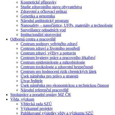
Kosmetické přípravky
Studie zdravotního stavu obyvatelstva
Zdravotní a očkovací průkaz
Genetika a genomika
Národní antibiotický program
Nanosafety – nanočástice, UFPs, materiály a technologie
Surveillance odpadních vod
Institucionální stravování
Odborná centra a pracoviště
Centrum podpory veřejného zdraví
Centrum zdraví a životního prostředí
Centrum zdraví, výživy a potravin
Centrum hygieny práce a pracovního lékařství
Centrum epidemiologie a mikrobiologie
Centrum toxikologie a zdravotní bezpečnosti
Centrum pro hodnocení rizik chemických látek
Úsek náměstka pro právo a strategii
Útvar ředitele
Úsek náměstka pro ekonomickou a technickou činnost
Národní referenční pracoviště
Spolupráce a poradní orgány MZ ČR
Věda, výzkum
Vědecká rada SZÚ
Výzkumné projekty
Publikované výsledky vědy a výzkumu SZÚ