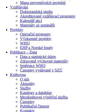
Mapa preventivních projektů
Vzdělávání
Doktorandská studia
Akreditované vzdělávací programy
Kalendář akcí
Materiály ze seminářů
Projekty
Operační programy
Výzkumné projekty
WHO
EHP a Norské fondy
Publikace – Data
Data a statistické údaje
Zdravotně výchovné materiály
Směrnice WHO
Časopisy vydávané v SZÚ
Knihovna
O nás
Aktuality
Služby
Katalogy a databáze
Meziknihovní výpůjční služba
Časopisy
Publikační činnost
Kontakty