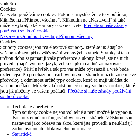
ymkj9r5
Cookies
Na webu používáme cookies. Pokud si myslíte, že je to v pořádku,
klikněte na „Přijmout všechny“. Kliknutím na „Nastavení“ si také
můžete vybrat, jaké soubory cookie chcete.
Přečtěte si naše zásady
používání souborů cookie
Nastavení
Odmítnout všechny
Přijmout všechny
Cookies
Soubory cookies jsou malé textové soubory, které se ukládají do
vašeho zařízení při navštěvování webových stránek. Stránky si tak na
určitou dobu zapamatují vaše preference a úkony, které jste na nich
provedli (např. výchozí jazyk, velikost písma a jiné zobrazovací
preference). Příští návštěva tak pro vás může být snazší a web bude
užitečnější. Při procházení našich webových stránek můžete změnit své
předvolby a odmítnout určité typy cookies, které se mají ukládat do
vašeho počítače. Můžete také odstranit všechny soubory cookies, které
jsou již uloženy ve vašem počítači.
Přečtěte si naše zásady používání
souborů cookie
Technické / nezbytné
Tyto soubory cookie nejsou volitelné a není možné je vypnout.
Jsou nezbytné pro fungování webových stránek. Většinou jsou
nastavené jako odezva na akce, které jste provedli a neukládají
žádné osobní identifikovatelné informace.
Statistické