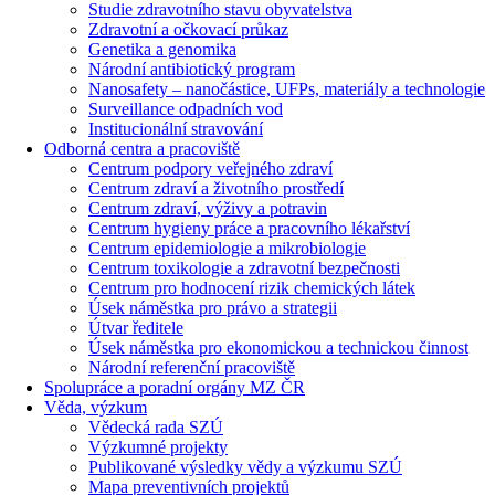
Studie zdravotního stavu obyvatelstva
Zdravotní a očkovací průkaz
Genetika a genomika
Národní antibiotický program
Nanosafety – nanočástice, UFPs, materiály a technologie
Surveillance odpadních vod
Institucionální stravování
Odborná centra a pracoviště
Centrum podpory veřejného zdraví
Centrum zdraví a životního prostředí
Centrum zdraví, výživy a potravin
Centrum hygieny práce a pracovního lékařství
Centrum epidemiologie a mikrobiologie
Centrum toxikologie a zdravotní bezpečnosti
Centrum pro hodnocení rizik chemických látek
Úsek náměstka pro právo a strategii
Útvar ředitele
Úsek náměstka pro ekonomickou a technickou činnost
Národní referenční pracoviště
Spolupráce a poradní orgány MZ ČR
Věda, výzkum
Vědecká rada SZÚ
Výzkumné projekty
Publikované výsledky vědy a výzkumu SZÚ
Mapa preventivních projektů