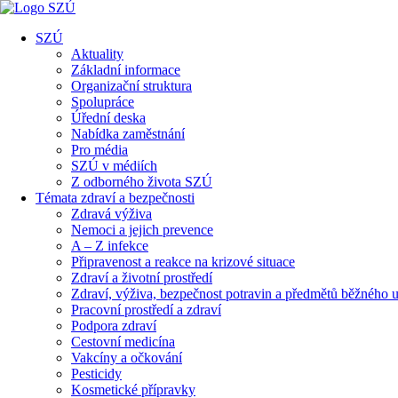
SZÚ
Aktuality
Základní informace
Organizační struktura
Spolupráce
Úřední deska
Nabídka zaměstnání
Pro média
SZÚ v médiích
Z odborného života SZÚ
Témata zdraví a bezpečnosti
Zdravá výživa
Nemoci a jejich prevence
A – Z infekce
Připravenost a reakce na krizové situace
Zdraví a životní prostředí
Zdraví, výživa, bezpečnost potravin a předmětů běžného u
Pracovní prostředí a zdraví
Podpora zdraví
Cestovní medicína
Vakcíny a očkování
Pesticidy
Kosmetické přípravky