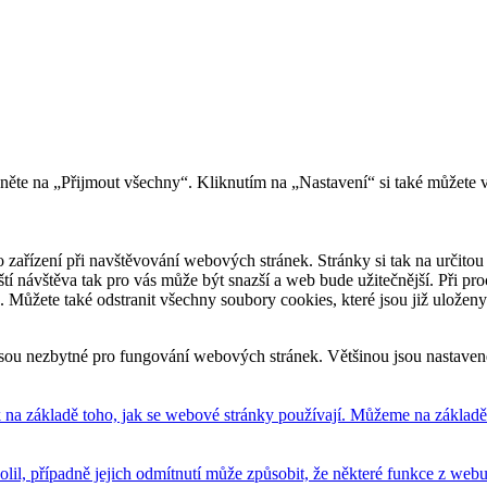
kněte na „Přijmout všechny“. Kliknutím na „Nastavení“ si také můžete 
 zařízení při navštěvování webových stránek. Stránky si tak na určitou 
říští návštěva tak pro vás může být snazší a web bude užitečnější. Při
e. Můžete také odstranit všechny soubory cookies, které jsou již uložen
sou nezbytné pro fungování webových stránek. Většinou jsou nastavené 
na základě toho, jak se webové stránky používají. Můžeme na základě n
volil, případně jejich odmítnutí může způsobit, že některé funkce z we