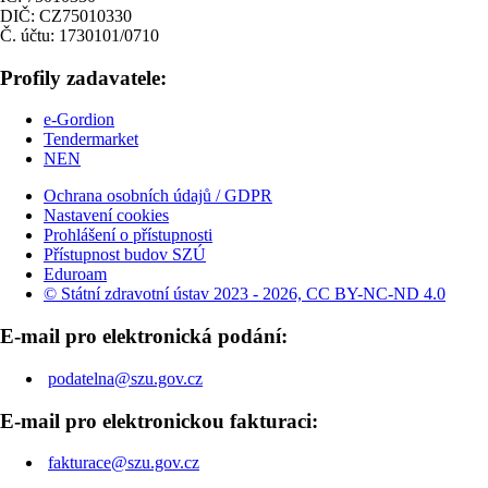
DIČ: CZ75010330
Č. účtu: 1730101/0710
Profily zadavatele:
e-Gordion
Tendermarket
NEN
Ochrana osobních údajů / GDPR
Nastavení cookies
Prohlášení o přístupnosti
Přístupnost budov SZÚ
Eduroam
© Státní zdravotní ústav 2023 - 2026, CC BY-NC-ND 4.0
E-mail pro elektronická podání:
podatelna@szu.gov.cz
E-mail pro elektronickou fakturaci:
fakturace@szu.gov.cz