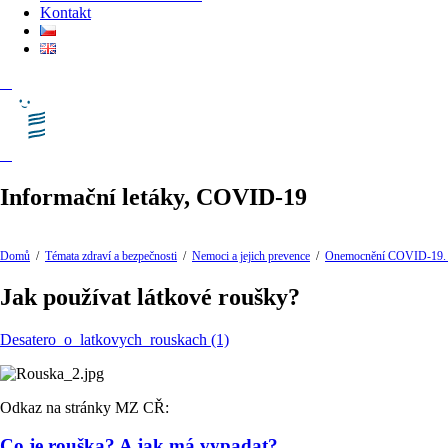
Kontakt
Informační letáky, COVID-19
Domů
/
Témata zdraví a bezpečnosti
/
Nemoci a jejich prevence
/
Onemocnění COVID-19. 
Jak používat látkové roušky?
Desatero_o_latkovych_rouskach (1)
Odkaz na stránky MZ CŘ:
Co je rouška? A jak má vypadat?