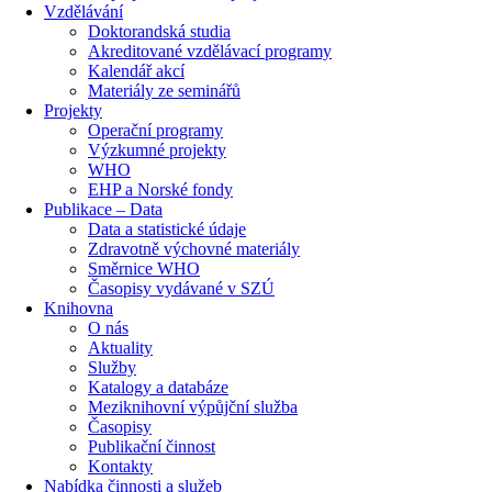
Vzdělávání
Doktorandská studia
Akreditované vzdělávací programy
Kalendář akcí
Materiály ze seminářů
Projekty
Operační programy
Výzkumné projekty
WHO
EHP a Norské fondy
Publikace – Data
Data a statistické údaje
Zdravotně výchovné materiály
Směrnice WHO
Časopisy vydávané v SZÚ
Knihovna
O nás
Aktuality
Služby
Katalogy a databáze
Meziknihovní výpůjční služba
Časopisy
Publikační činnost
Kontakty
Nabídka činnosti a služeb