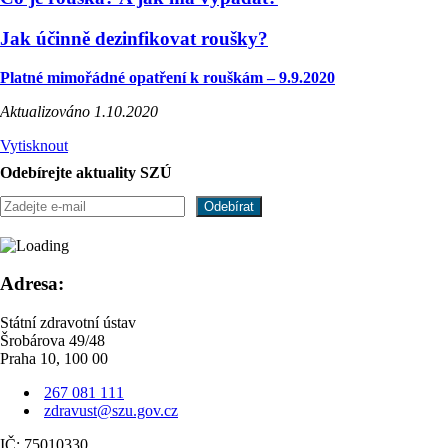
Jak účinně dezinfikovat roušky?
Platné mimořádné opatření k rouškám – 9.9.2020
Aktualizováno 1.10.2020
Vytisknout
Odebírejte aktuality SZÚ
Adresa:
Státní zdravotní ústav
Šrobárova 49/48
Praha 10, 100 00
267 081 111
zdravust@szu.gov.cz
IČ: 75010330