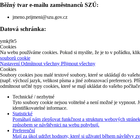
Běžný tvar e-mailu zaměstnanců SZÚ:
jmeno.prijmeni@szu.gov.cz
Datová schránka:
ymkj9r5
Cookies
Na webu používáme cookies. Pokud si myslíte, že je to v pořádku, kli
souborů cookie
Nastavení
Odmítnout všechny
Přijmout všechny
Cookies
Soubory cookies jsou malé textové soubory, které se ukládají do vašeho
(např. výchozí jazyk, velikost písma a jiné zobrazovací preference). P
odmítnout určité typy cookies, které se mají ukládat do vašeho počítač
Technické / nezbytné
Tyto soubory cookie nejsou volitelné a není možné je vypnout. J
identifikovatelné informace.
Statistické
Pomáhají nám zlepšovat funkčnost a strukturu webových stránek 
způsobem se návštěvnici na webu pohybují.
Preferenční
Mají za úkol udržet hodnoty, které si uživatel během návštěvy z