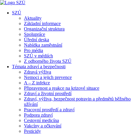
SZÚ
Aktuality
Základní informace
Organizační struktura
Spolupráce
Úřední deska
Nabídka zaměstnání
Pro média
SZÚ v médiích
Z odborného života SZÚ
Témata zdraví a bezpečnosti
Zdravá výživa
Nemoci a jejich prevence
A – Z infekce
Připravenost a reakce na krizové situace
Zdraví a životní prostředí
Zdraví, výživa, bezpečnost potravin a předmětů běžného
užívání
Pracovní prostředí a zdraví
Podpora zdraví
Cestovní medicína
Vakcíny a očkování
Pesticidy