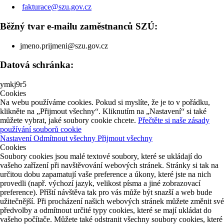
fakturace@szu.gov.cz
Běžný tvar e-mailu zaměstnanců SZÚ:
jmeno.prijmeni@szu.gov.cz
Datová schránka:
ymkj9r5
Cookies
Na webu používáme cookies. Pokud si myslíte, že je to v pořádku,
klikněte na „Přijmout všechny“. Kliknutím na „Nastavení“ si také
můžete vybrat, jaké soubory cookie chcete.
Přečtěte si naše zásady
používání souborů cookie
Nastavení
Odmítnout všechny
Přijmout všechny
Cookies
Soubory cookies jsou malé textové soubory, které se ukládají do
vašeho zařízení při navštěvování webových stránek. Stránky si tak na
určitou dobu zapamatují vaše preference a úkony, které jste na nich
provedli (např. výchozí jazyk, velikost písma a jiné zobrazovací
preference). Příští návštěva tak pro vás může být snazší a web bude
užitečnější. Při procházení našich webových stránek můžete změnit své
předvolby a odmítnout určité typy cookies, které se mají ukládat do
vašeho počítače. Můžete také odstranit všechny soubory cookies, které