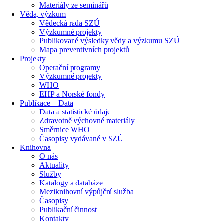
Materiály ze seminářů
Věda, výzkum
Vědecká rada SZÚ
Výzkumné projekty
Publikované výsledky vědy a výzkumu SZÚ
Mapa preventivních projektů
Projekty
Operační programy
Výzkumné projekty
WHO
EHP a Norské fondy
Publikace – Data
Data a statistické údaje
Zdravotně výchovné materiály
Směrnice WHO
Časopisy vydávané v SZÚ
Knihovna
O nás
Aktuality
Služby
Katalogy a databáze
Meziknihovní výpůjční služba
Časopisy
Publikační činnost
Kontakty