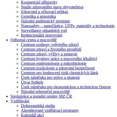
Kosmetické přípravky
Studie zdravotního stavu obyvatelstva
Zdravotní a očkovací průkaz
Genetika a genomika
Národní antibiotický program
Nanosafety – nanočástice, UFPs, materiály a technologie
Surveillance odpadních vod
Institucionální stravování
Odborná centra a pracoviště
Centrum podpory veřejného zdraví
Centrum zdraví a životního prostředí
Centrum zdraví, výživy a potravin
Centrum hygieny práce a pracovního lékařství
Centrum epidemiologie a mikrobiologie
Centrum toxikologie a zdravotní bezpečnosti
Centrum pro hodnocení rizik chemických látek
Úsek náměstka pro právo a strategii
Útvar ředitele
Úsek náměstka pro ekonomickou a technickou činnost
Národní referenční pracoviště
Spolupráce a poradní orgány MZ ČR
Vzdělávání
Doktorandská studia
Akreditované vzdělávací programy
Kalendář akcí