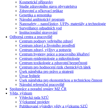
Kosmetické přípravky
Studie zdravotního stavu obyvatelstva
Zdravotní a očkovací průkaz
Genetika a genomika
Národní antibiotický program
Nanosafety – nanočástice, UFPs, materiály a technologie
Surveillance odpadních vod
Institucionální stravování
Odborná centra a pracoviště
Centrum podpory veřejného zdraví
Centrum zdraví a životního prostředí
Centrum zdraví, výživy a potravin
Centrum hygieny práce a pracovního lékařství
Centrum epidemiologie a mikrobiologie
Centrum toxikologie a zdravotní bezpečnosti
Centrum pro hodnocení rizik chemických látek
Úsek náměstka pro právo a strategii
Útvar ředitele
Úsek náměstka pro ekonomickou a technickou činnost
Národní referenční pracoviště
Spolupráce a poradní orgány MZ ČR
Věda, výzkum
Vědecká rada SZÚ
Výzkumné projekty
Publikované výsledky vědy a výzkumu SZÚ