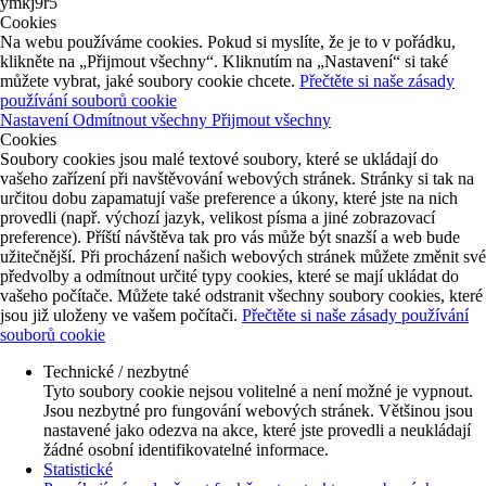
ymkj9r5
Cookies
Na webu používáme cookies. Pokud si myslíte, že je to v pořádku,
klikněte na „Přijmout všechny“. Kliknutím na „Nastavení“ si také
můžete vybrat, jaké soubory cookie chcete.
Přečtěte si naše zásady
používání souborů cookie
Nastavení
Odmítnout všechny
Přijmout všechny
Cookies
Soubory cookies jsou malé textové soubory, které se ukládají do
vašeho zařízení při navštěvování webových stránek. Stránky si tak na
určitou dobu zapamatují vaše preference a úkony, které jste na nich
provedli (např. výchozí jazyk, velikost písma a jiné zobrazovací
preference). Příští návštěva tak pro vás může být snazší a web bude
užitečnější. Při procházení našich webových stránek můžete změnit své
předvolby a odmítnout určité typy cookies, které se mají ukládat do
vašeho počítače. Můžete také odstranit všechny soubory cookies, které
jsou již uloženy ve vašem počítači.
Přečtěte si naše zásady používání
souborů cookie
Technické / nezbytné
Tyto soubory cookie nejsou volitelné a není možné je vypnout.
Jsou nezbytné pro fungování webových stránek. Většinou jsou
nastavené jako odezva na akce, které jste provedli a neukládají
žádné osobní identifikovatelné informace.
Statistické