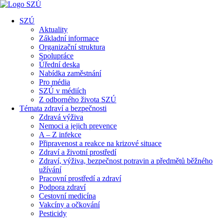
SZÚ
Aktuality
Základní informace
Organizační struktura
Spolupráce
Úřední deska
Nabídka zaměstnání
Pro média
SZÚ v médiích
Z odborného života SZÚ
Témata zdraví a bezpečnosti
Zdravá výživa
Nemoci a jejich prevence
A – Z infekce
Připravenost a reakce na krizové situace
Zdraví a životní prostředí
Zdraví, výživa, bezpečnost potravin a předmětů běžného
užívání
Pracovní prostředí a zdraví
Podpora zdraví
Cestovní medicína
Vakcíny a očkování
Pesticidy