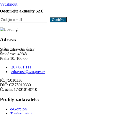
Vytisknout
Odebírejte aktuality SZÚ
Adresa:
Státní zdravotní ústav
Šrobárova 49/48
Praha 10, 100 00
267 081 111
zdravust@szu.gov.cz
IČ: 75010330
DIČ: CZ75010330
Č. účtu: 1730101/0710
Profily zadavatele:
e-Gordion
Tendermarket