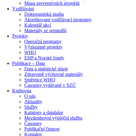
Mapa preventivních projektů
Vzdělávání
Doktorandská studia
Akreditované vzdělávací programy
Kalendář akcí
Materiály ze seminářů
Projekty
Operační programy
Výzkumné projekty
WHO
EHP a Norské fondy
Publikace – Data
Data a statistické údaje
Zdravotně výchovné materiály
Směrnice WHO
Časopisy vydávané v SZÚ
Knihovna
O nás
Aktuality
Služby
Katalogy a databáze
Meziknihovní výpůjční služba
Časopisy
Publikační činnost
Kontakty