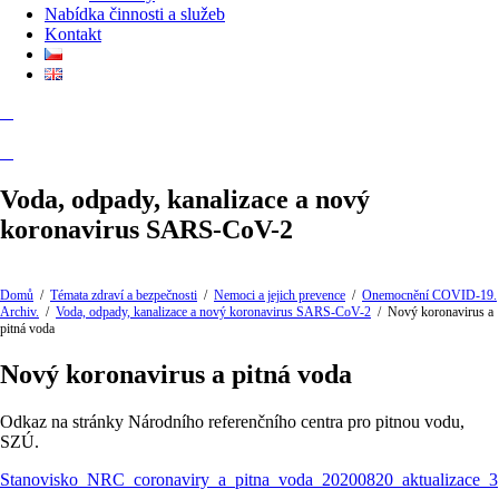
Nabídka činnosti a služeb
Kontakt
Voda, odpady, kanalizace a nový
koronavirus SARS-CoV-2
Domů
/
Témata zdraví a bezpečnosti
/
Nemoci a jejich prevence
/
Onemocnění COVID-19.
Archiv.
/
Voda, odpady, kanalizace a nový koronavirus SARS-CoV-2
/
Nový koronavirus a
pitná voda
Nový koronavirus a pitná voda
Odkaz na stránky Národního referenčního centra pro pitnou vodu,
SZÚ.
Stanovisko_NRC_coronaviry_a_pitna_voda_20200820_aktualizace_3