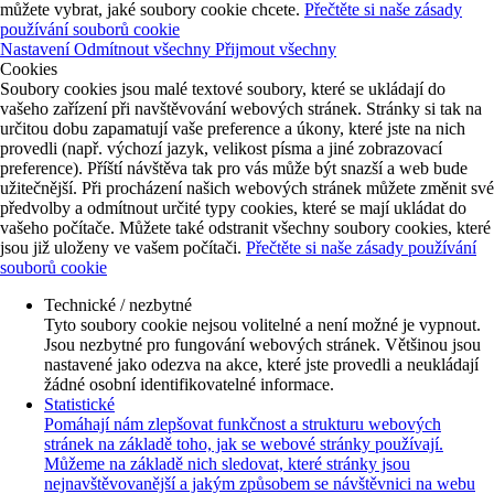
můžete vybrat, jaké soubory cookie chcete.
Přečtěte si naše zásady
používání souborů cookie
Nastavení
Odmítnout všechny
Přijmout všechny
Cookies
Soubory cookies jsou malé textové soubory, které se ukládají do
vašeho zařízení při navštěvování webových stránek. Stránky si tak na
určitou dobu zapamatují vaše preference a úkony, které jste na nich
provedli (např. výchozí jazyk, velikost písma a jiné zobrazovací
preference). Příští návštěva tak pro vás může být snazší a web bude
užitečnější. Při procházení našich webových stránek můžete změnit své
předvolby a odmítnout určité typy cookies, které se mají ukládat do
vašeho počítače. Můžete také odstranit všechny soubory cookies, které
jsou již uloženy ve vašem počítači.
Přečtěte si naše zásady používání
souborů cookie
Technické / nezbytné
Tyto soubory cookie nejsou volitelné a není možné je vypnout.
Jsou nezbytné pro fungování webových stránek. Většinou jsou
nastavené jako odezva na akce, které jste provedli a neukládají
žádné osobní identifikovatelné informace.
Statistické
Pomáhají nám zlepšovat funkčnost a strukturu webových
stránek na základě toho, jak se webové stránky používají.
Můžeme na základě nich sledovat, které stránky jsou
nejnavštěvovanější a jakým způsobem se návštěvnici na webu