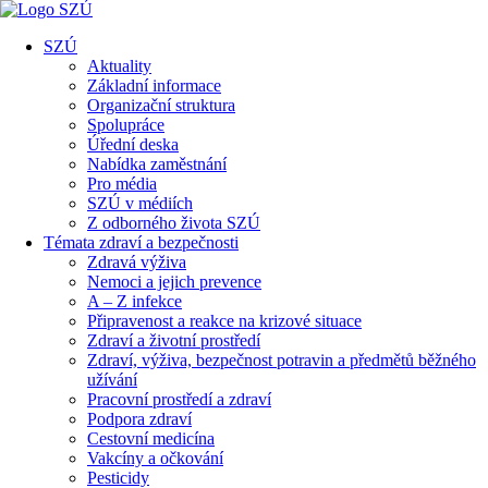
SZÚ
Aktuality
Základní informace
Organizační struktura
Spolupráce
Úřední deska
Nabídka zaměstnání
Pro média
SZÚ v médiích
Z odborného života SZÚ
Témata zdraví a bezpečnosti
Zdravá výživa
Nemoci a jejich prevence
A – Z infekce
Připravenost a reakce na krizové situace
Zdraví a životní prostředí
Zdraví, výživa, bezpečnost potravin a předmětů běžného
užívání
Pracovní prostředí a zdraví
Podpora zdraví
Cestovní medicína
Vakcíny a očkování
Pesticidy