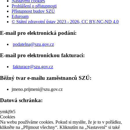
Nastavení cookies
Prohlášení o přístupnosti
Přístupnost budov SZÚ
Eduroam
© Státní zdravotní ústav 2023 - 2026, CC BY-NC-ND 4.0
E-mail pro elektronická podání:
podatelna@szu.gov.cz
E-mail pro elektronickou fakturaci:
fakturace@szu.gov.cz
Běžný tvar e-mailu zaměstnanců SZÚ:
jmeno.prijmeni@szu.gov.cz
Datová schránka:
ymkj9r5
Cookies
Na webu používáme cookies. Pokud si myslíte, že je to v pořádku,
klikněte na „Přijmout všechny“. Kliknutím na „Nastavení“ si také