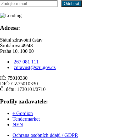
Adresa:
Státní zdravotní ústav
Šrobárova 49/48
Praha 10, 100 00
267 081 111
zdravust@szu.gov.cz
IČ: 75010330
DIČ: CZ75010330
Č. účtu: 1730101/0710
Profily zadavatele:
e-Gordion
Tendermarket
NEN
Ochrana osobních údajů / GDPR