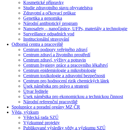
Kosmetické přípravky
Studie zdravotního stavu obyvatelstva
Zdravotní a očkovací průkaz
Genetika a genomika
Národní antibiotický program
Nanosafety – nanočástice, UFPs, materiály a technologie
Surveillance odpadních vod
Institucionální stravování
Odborná centra a pracoviště
Centrum podpory veřejného zdraví
Centrum zdraví a životního prostředí
Centrum zdraví, výživy a potravin
Centrum hygieny práce a pracovního lékařství
Centrum epidemiologie a mikrobiologie
Centrum toxikologie a zdravotní bezpečnosti
Centrum pro hodnocení rizik chemických látek
Úsek náměstka pro právo a strategii
Útvar ředitele
Úsek náměstka pro ekonomickou a technickou činnost
Národní referenční pracoviště
Spolupráce a poradní orgány MZ ČR
Věda, výzkum
Vědecká rada SZÚ
Výzkumné projekty
Publikované výsledky vědy a výzkumu SZÚ