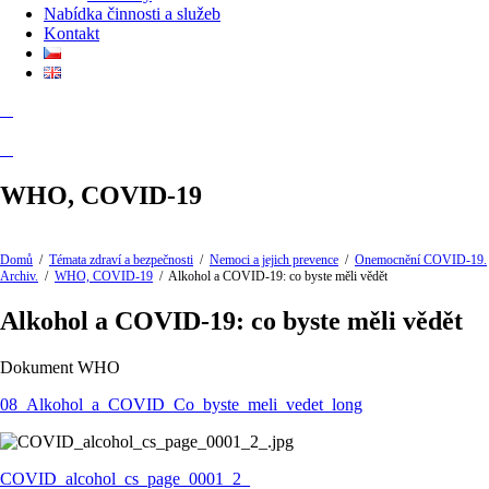
Nabídka činnosti a služeb
Kontakt
WHO, COVID-19
Domů
/
Témata zdraví a bezpečnosti
/
Nemoci a jejich prevence
/
Onemocnění COVID-19.
Archiv.
/
WHO, COVID-19
/
Alkohol a COVID-19: co byste měli vědět
Alkohol a COVID-19: co byste měli vědět
Dokument WHO
08_Alkohol_a_COVID_Co_byste_meli_vedet_long
COVID_alcohol_cs_page_0001_2_