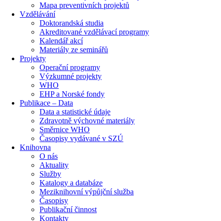
Mapa preventivních projektů
Vzdělávání
Doktorandská studia
Akreditované vzdělávací programy
Kalendář akcí
Materiály ze seminářů
Projekty
Operační programy
Výzkumné projekty
WHO
EHP a Norské fondy
Publikace – Data
Data a statistické údaje
Zdravotně výchovné materiály
Směrnice WHO
Časopisy vydávané v SZÚ
Knihovna
O nás
Aktuality
Služby
Katalogy a databáze
Meziknihovní výpůjční služba
Časopisy
Publikační činnost
Kontakty