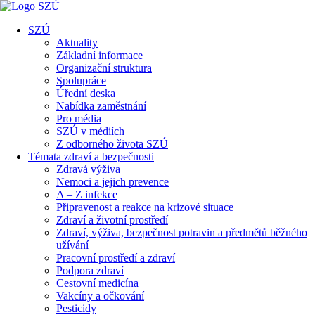
SZÚ
Aktuality
Základní informace
Organizační struktura
Spolupráce
Úřední deska
Nabídka zaměstnání
Pro média
SZÚ v médiích
Z odborného života SZÚ
Témata zdraví a bezpečnosti
Zdravá výživa
Nemoci a jejich prevence
A – Z infekce
Připravenost a reakce na krizové situace
Zdraví a životní prostředí
Zdraví, výživa, bezpečnost potravin a předmětů běžného
užívání
Pracovní prostředí a zdraví
Podpora zdraví
Cestovní medicína
Vakcíny a očkování
Pesticidy