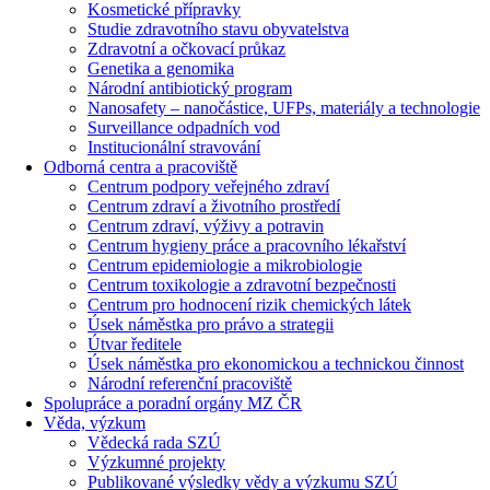
Kosmetické přípravky
Studie zdravotního stavu obyvatelstva
Zdravotní a očkovací průkaz
Genetika a genomika
Národní antibiotický program
Nanosafety – nanočástice, UFPs, materiály a technologie
Surveillance odpadních vod
Institucionální stravování
Odborná centra a pracoviště
Centrum podpory veřejného zdraví
Centrum zdraví a životního prostředí
Centrum zdraví, výživy a potravin
Centrum hygieny práce a pracovního lékařství
Centrum epidemiologie a mikrobiologie
Centrum toxikologie a zdravotní bezpečnosti
Centrum pro hodnocení rizik chemických látek
Úsek náměstka pro právo a strategii
Útvar ředitele
Úsek náměstka pro ekonomickou a technickou činnost
Národní referenční pracoviště
Spolupráce a poradní orgány MZ ČR
Věda, výzkum
Vědecká rada SZÚ
Výzkumné projekty
Publikované výsledky vědy a výzkumu SZÚ