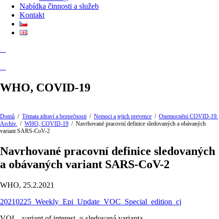
Nabídka činnosti a služeb
Kontakt
WHO, COVID-19
Domů
/
Témata zdraví a bezpečnosti
/
Nemoci a jejich prevence
/
Onemocnění COVID-19.
Archiv.
/
WHO, COVID-19
/
Navrhované pracovní definice sledovaných a obávaných
variant SARS-CoV-2
Navrhované pracovní definice sledovaných
a obávaných variant SARS-CoV-2
WHO, 25.2.2021
20210225_Weekly_Epi_Update_VOC_Special_edition_cj
VOI – variant of interest = sledovaná varianta