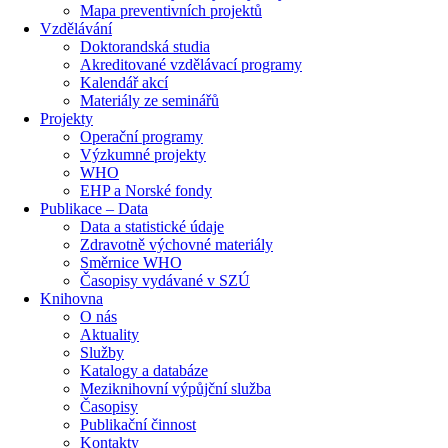
Mapa preventivních projektů
Vzdělávání
Doktorandská studia
Akreditované vzdělávací programy
Kalendář akcí
Materiály ze seminářů
Projekty
Operační programy
Výzkumné projekty
WHO
EHP a Norské fondy
Publikace – Data
Data a statistické údaje
Zdravotně výchovné materiály
Směrnice WHO
Časopisy vydávané v SZÚ
Knihovna
O nás
Aktuality
Služby
Katalogy a databáze
Meziknihovní výpůjční služba
Časopisy
Publikační činnost
Kontakty