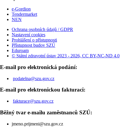
e-Gordion
Tendermarket
NEN
Ochrana osobních údajů / GDPR
Nastavení cookies
Prohlášení o přístupnosti
Přístupnost budov SZÚ
Eduroam
© Státní zdravotní ústav 2023 - 2026, CC BY-NC-ND 4.0
E-mail pro elektronická podání:
podatelna@szu.gov.cz
E-mail pro elektronickou fakturaci:
fakturace@szu.gov.cz
Běžný tvar e-mailu zaměstnanců SZÚ:
jmeno.prijmeni@szu.gov.cz