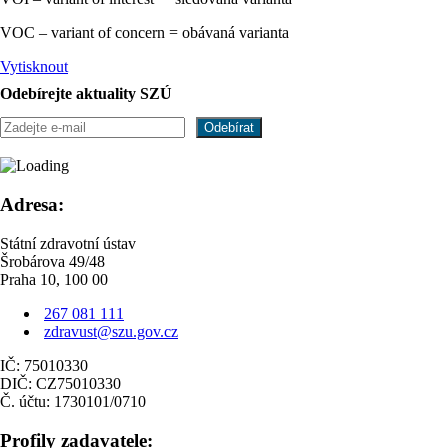
VOC – variant of concern = obávaná varianta
Vytisknout
Odebírejte aktuality SZÚ
Adresa:
Státní zdravotní ústav
Šrobárova 49/48
Praha 10, 100 00
267 081 111
zdravust@szu.gov.cz
IČ: 75010330
DIČ: CZ75010330
Č. účtu: 1730101/0710
Profily zadavatele: