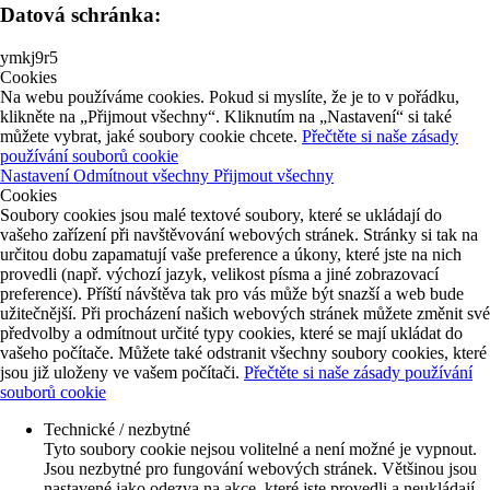
Datová schránka:
ymkj9r5
Cookies
Na webu používáme cookies. Pokud si myslíte, že je to v pořádku,
klikněte na „Přijmout všechny“. Kliknutím na „Nastavení“ si také
můžete vybrat, jaké soubory cookie chcete.
Přečtěte si naše zásady
používání souborů cookie
Nastavení
Odmítnout všechny
Přijmout všechny
Cookies
Soubory cookies jsou malé textové soubory, které se ukládají do
vašeho zařízení při navštěvování webových stránek. Stránky si tak na
určitou dobu zapamatují vaše preference a úkony, které jste na nich
provedli (např. výchozí jazyk, velikost písma a jiné zobrazovací
preference). Příští návštěva tak pro vás může být snazší a web bude
užitečnější. Při procházení našich webových stránek můžete změnit své
předvolby a odmítnout určité typy cookies, které se mají ukládat do
vašeho počítače. Můžete také odstranit všechny soubory cookies, které
jsou již uloženy ve vašem počítači.
Přečtěte si naše zásady používání
souborů cookie
Technické / nezbytné
Tyto soubory cookie nejsou volitelné a není možné je vypnout.
Jsou nezbytné pro fungování webových stránek. Většinou jsou
nastavené jako odezva na akce, které jste provedli a neukládají