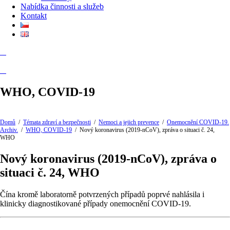
Nabídka činnosti a služeb
Kontakt
WHO, COVID-19
Domů
/
Témata zdraví a bezpečnosti
/
Nemoci a jejich prevence
/
Onemocnění COVID-19.
Archiv.
/
WHO, COVID-19
/
Nový koronavirus (2019-nCoV), zpráva o situaci č. 24,
WHO
Nový koronavirus (2019-nCoV), zpráva o
situaci č. 24, WHO
Čína kromě laboratorně potvrzených případů poprvé nahlásila i
klinicky diagnostikované případy onemocnění COVID-19.