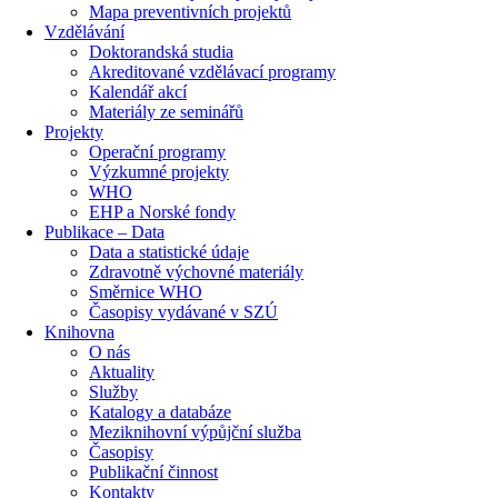
Mapa preventivních projektů
Vzdělávání
Doktorandská studia
Akreditované vzdělávací programy
Kalendář akcí
Materiály ze seminářů
Projekty
Operační programy
Výzkumné projekty
WHO
EHP a Norské fondy
Publikace – Data
Data a statistické údaje
Zdravotně výchovné materiály
Směrnice WHO
Časopisy vydávané v SZÚ
Knihovna
O nás
Aktuality
Služby
Katalogy a databáze
Meziknihovní výpůjční služba
Časopisy
Publikační činnost
Kontakty