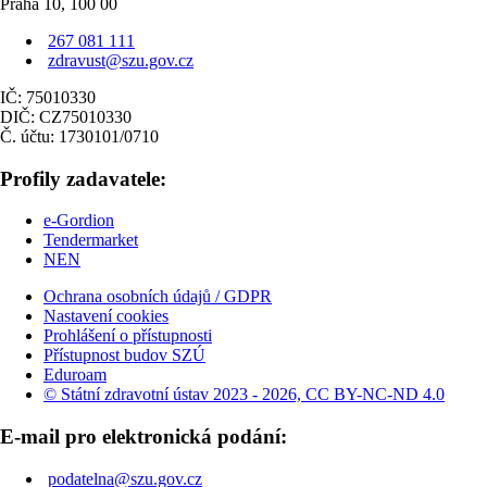
Praha 10, 100 00
267 081 111
zdravust@szu.gov.cz
IČ: 75010330
DIČ: CZ75010330
Č. účtu: 1730101/0710
Profily zadavatele:
e-Gordion
Tendermarket
NEN
Ochrana osobních údajů / GDPR
Nastavení cookies
Prohlášení o přístupnosti
Přístupnost budov SZÚ
Eduroam
© Státní zdravotní ústav 2023 - 2026, CC BY-NC-ND 4.0
E-mail pro elektronická podání:
podatelna@szu.gov.cz