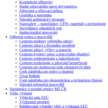
Kosmetické přípravky
Studie zdravotního stavu obyvatelstva
Zdravotní a očkovací průkaz
Genetika a genomika
Národní antibiotický program
Nanosafety – nanočástice, UFPs, materiály a technologie
Surveillance odpadních vod
Institucionální stravování
Odborná centra a pracoviště
Centrum podpory veřejného zdraví
Centrum zdraví a životního prostředí
Centrum zdraví, výživy a potravin
Centrum hygieny práce a pracovního lékařství
Centrum epidemiologie a mikrobiologie
Centrum toxikologie a zdravotní bezpečnosti
Centrum pro hodnocení rizik chemických látek
Úsek náměstka pro právo a strategii
Útvar ředitele
Úsek náměstka pro ekonomickou a technickou činnost
Národní referenční pracoviště
Spolupráce a poradní orgány MZ ČR
Věda, výzkum
Vědecká rada SZÚ
Výzkumné projekty
Publikované výsledky vědy a výzkumu SZÚ