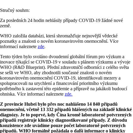
Stručný souhrn:
Za posledních 24 hodin nehlásily případy COVID-19 žádné nové
země.
WHO založila databázi, která shromažďuje nejnovější vědecké
poznatky a znalosti o novém koronavirovém onemocnění. Více
informací naleznete
zde
.
Tento týden bylo svoláno dvoudenní globální fórum pro výzkum a
inovace týkající se COVID-19 v souladu s plánem výzkumu a vývoje
WHO (R&D Blueprint). Přední zdravotničtí odborníci z celého světa
se sešli ve WHO, aby zhodnotili současné znalosti o novém
koronavirovém onemocnění COVID-19, identifikovali mezery a
spolupracovali na urychlení a financování prioritního výzkumu
potřebného k zastavení této epidemie a přípravě na jakákoli budoucí
ohniska. Více informací naleznete
zde.
Z provincie Hubei bylo přes noc nahlášeno 14 840 případů
onemocnění, včetně 13 332 případů hlášených na základě klinické
diagnózy. Je to poprvé, kdy Čína kromě laboratorně potvrzených
případů registruje klinicky diagnostikované případy. Z důvodu
konzistence zde uvádíme pouze počet laboratorně potvrzených
případů. WHO formálně požádala o další informace o klinicky