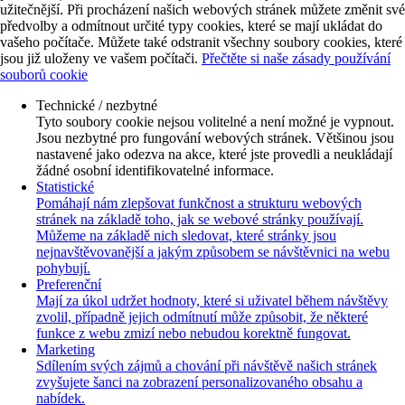
užitečnější. Při procházení našich webových stránek můžete změnit své
předvolby a odmítnout určité typy cookies, které se mají ukládat do
vašeho počítače. Můžete také odstranit všechny soubory cookies, které
jsou již uloženy ve vašem počítači.
Přečtěte si naše zásady používání
souborů cookie
Technické / nezbytné
Tyto soubory cookie nejsou volitelné a není možné je vypnout.
Jsou nezbytné pro fungování webových stránek. Většinou jsou
nastavené jako odezva na akce, které jste provedli a neukládají
žádné osobní identifikovatelné informace.
Statistické
Pomáhají nám zlepšovat funkčnost a strukturu webových
stránek na základě toho, jak se webové stránky používají.
Můžeme na základě nich sledovat, které stránky jsou
nejnavštěvovanější a jakým způsobem se návštěvnici na webu
pohybují.
Preferenční
Mají za úkol udržet hodnoty, které si uživatel během návštěvy
zvolil, případně jejich odmítnutí může způsobit, že některé
funkce z webu zmizí nebo nebudou korektně fungovat.
Marketing
Sdílením svých zájmů a chování při návštěvě našich stránek
zvyšujete šanci na zobrazení personalizovaného obsahu a
nabídek.