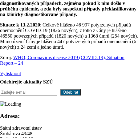
diagnostikovaných případech, zejména pokud k nim došlo v
průběhu epidemie, a zda byly suspektní případy překlasifikovány
na klinicky diagnostikované případy.
Situace k 13.2.2020
: Celkově hlášeno 46 997 potvrzených případů
onemocnění COVID-19 (1826 nových), z toho z Číny je hlášeno
46550 potvrzených případů (1820 nových) a 1368 úmrtí (254 nových).
Mimo území Číny je hlášeno 447 potvrzených případů onemocnění (6
nových) z 24 zemí a jedno úmrtí.
Zdroj:
WHO, Coronavirus disease 2019 (COVID-19), Situation
Report – 24
Vytisknout
Odebírejte aktuality SZÚ
Adresa:
Státní zdravotní ústav
Šrobárova 49/48