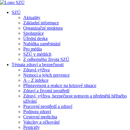
SZÚ
Aktuality
Základní informace
Organizační struktura
Spolupráce
Úřední deska
Nabídka zaměstnání
Pro média
SZÚ v médiích
Z odborného života SZÚ
Témata zdraví a bezpečnosti
Zdravá výživa
Nemoci a jejich prevence
A – Z infekce
Připravenost a reakce na krizové situace
Zdraví a životní prostředí
Zdraví, výživa, bezpečnost potravin a předmětů běžného
užívání
Pracovní prostředí a zdraví
Podpora zdraví
Cestovní medicína
Vakcíny a očkování
Pesticidy