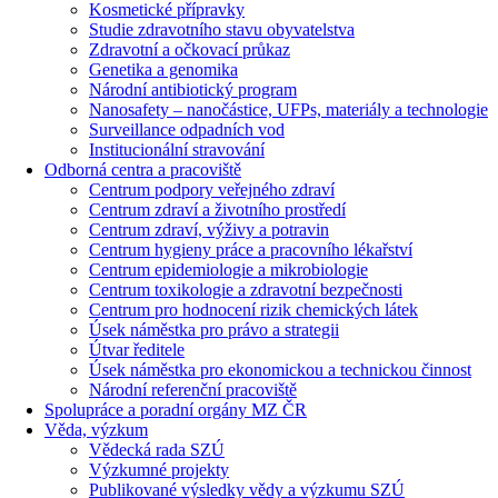
Kosmetické přípravky
Studie zdravotního stavu obyvatelstva
Zdravotní a očkovací průkaz
Genetika a genomika
Národní antibiotický program
Nanosafety – nanočástice, UFPs, materiály a technologie
Surveillance odpadních vod
Institucionální stravování
Odborná centra a pracoviště
Centrum podpory veřejného zdraví
Centrum zdraví a životního prostředí
Centrum zdraví, výživy a potravin
Centrum hygieny práce a pracovního lékařství
Centrum epidemiologie a mikrobiologie
Centrum toxikologie a zdravotní bezpečnosti
Centrum pro hodnocení rizik chemických látek
Úsek náměstka pro právo a strategii
Útvar ředitele
Úsek náměstka pro ekonomickou a technickou činnost
Národní referenční pracoviště
Spolupráce a poradní orgány MZ ČR
Věda, výzkum
Vědecká rada SZÚ
Výzkumné projekty
Publikované výsledky vědy a výzkumu SZÚ