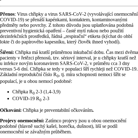
Přenos
: Virus chřipky a virus SARS-CoV-2 (vyvolávající onemocnění
COVID-19) se přenáší kapénkami, kontaktem, kontaminovanými
předměty nebo povrchy. Z tohoto důvodu jsou uplatňována podobná
preventivní hygienická opatření – časté mytí rukou nebo použití
dezinfekčních prostředků, řádná „respirační“ etiketa (kýchat do ohbí
lokte či do papírového kapesníku, který člověk ihned vyhodí).
Šíření:
Chřipka má kratší průměrnou inkubační dobu. Čas mezi dvěma
pacienty v řetězci přenosů, tzv. sériový interval, je u chřipky kratší než
u infekce novým koronavirem SARS-CoV-2, v průměru cca 3 dny
versus 5-6 dní. Chřipka se tedy v populaci šíří rychleji než COVID-19.
Základní reprodukční číslo R
, tj. míra schopnosti nemoci šířit se
0
populací, je u obou nemocí podobné:
Chřipka R
2-3 (1,4-3,9)
0
COVID-19 R
2-3
0
Očkování:
Chřipka je preventabilní očkováním
.
Projevy onemocnění:
Zatímco projevy jsou u obou onemocnění
podobné (hlavně suchý kašel, horečka, dušnost), liší se podíl
onemocnění se závažným průběhem.