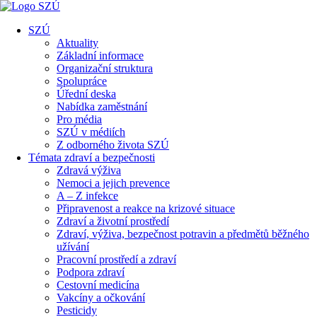
SZÚ
Aktuality
Základní informace
Organizační struktura
Spolupráce
Úřední deska
Nabídka zaměstnání
Pro média
SZÚ v médiích
Z odborného života SZÚ
Témata zdraví a bezpečnosti
Zdravá výživa
Nemoci a jejich prevence
A – Z infekce
Připravenost a reakce na krizové situace
Zdraví a životní prostředí
Zdraví, výživa, bezpečnost potravin a předmětů běžného
užívání
Pracovní prostředí a zdraví
Podpora zdraví
Cestovní medicína
Vakcíny a očkování
Pesticidy