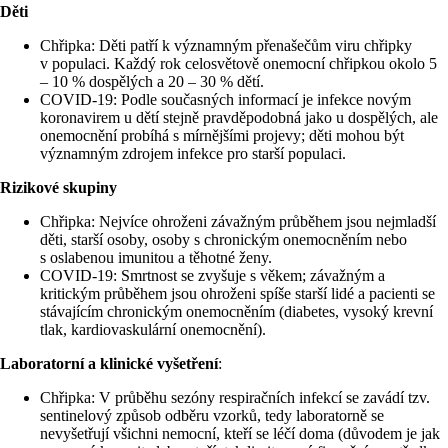
Děti
Chřipka: Děti patří k významným přenašečům viru chřipky
v populaci. Každý rok celosvětově onemocní chřipkou okolo 5
– 10 % dospělých a 20 – 30 % dětí.
COVID-19: Podle současných informací je infekce novým
koronavirem u dětí stejně pravděpodobná jako u dospělých, ale
onemocnění probíhá s mírnějšími projevy; děti mohou být
významným zdrojem infekce pro starší populaci.
Rizikové skupiny
Chřipka: Nejvíce ohroženi závažným průběhem jsou nejmladší
děti, starší osoby, osoby s chronickým onemocněním nebo
s oslabenou imunitou a těhotné ženy.
COVID-19: Smrtnost se zvyšuje s věkem; závažným a
kritickým průběhem jsou ohroženi spíše starší lidé a pacienti se
stávajícím chronickým onemocněním (diabetes, vysoký krevní
tlak, kardiovaskulární onemocnění).
Laboratorní a klinické vyšetření
:
Chřipka: V průběhu sezóny respiračních infekcí se zavádí tzv.
sentinelový způsob odběru vzorků, tedy laboratorně se
nevyšetřují všichni nemocní, kteří se léčí doma (důvodem je jak