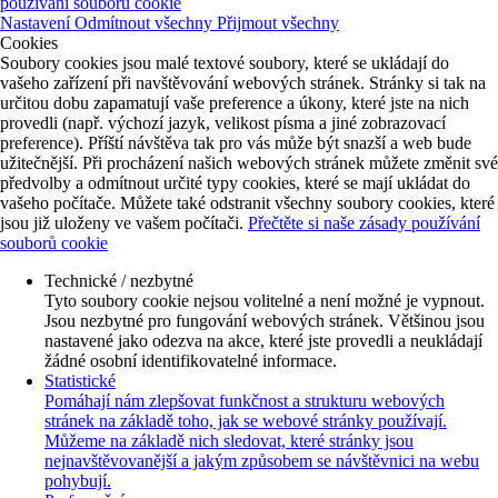
používání souborů cookie
Nastavení
Odmítnout všechny
Přijmout všechny
Cookies
Soubory cookies jsou malé textové soubory, které se ukládají do
vašeho zařízení při navštěvování webových stránek. Stránky si tak na
určitou dobu zapamatují vaše preference a úkony, které jste na nich
provedli (např. výchozí jazyk, velikost písma a jiné zobrazovací
preference). Příští návštěva tak pro vás může být snazší a web bude
užitečnější. Při procházení našich webových stránek můžete změnit své
předvolby a odmítnout určité typy cookies, které se mají ukládat do
vašeho počítače. Můžete také odstranit všechny soubory cookies, které
jsou již uloženy ve vašem počítači.
Přečtěte si naše zásady používání
souborů cookie
Technické / nezbytné
Tyto soubory cookie nejsou volitelné a není možné je vypnout.
Jsou nezbytné pro fungování webových stránek. Většinou jsou
nastavené jako odezva na akce, které jste provedli a neukládají
žádné osobní identifikovatelné informace.
Statistické
Pomáhají nám zlepšovat funkčnost a strukturu webových
stránek na základě toho, jak se webové stránky používají.
Můžeme na základě nich sledovat, které stránky jsou
nejnavštěvovanější a jakým způsobem se návštěvnici na webu
pohybují.