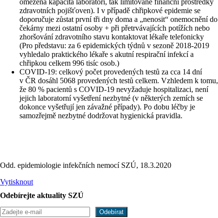
omezená kapacita laboratoří, tak limitované finanční prostředky
zdravotních pojišťoven). I v případě chřipkové epidemie se
doporučuje zůstat první tři dny doma a „nenosit“ onemocnění do
čekárny mezi ostatní osoby + při přetrvávajících potížích nebo
zhoršování zdravotního stavu kontaktovat lékaře telefonicky
(Pro představu: za 6 epidemických týdnů v sezoně 2018-2019
vyhledalo praktického lékaře s akutní respirační infekcí a
chřipkou celkem 996 tisíc osob.)
COVID-19: celkový počet provedených testů za cca 14 dní
v ČR dosáhl 5068 provedených testů celkem. Vzhledem k tomu,
že 80 % pacientů s COVID-19 nevyžaduje hospitalizaci, není
jejich laboratorní vyšetření nezbytné (v některých zemích se
dokonce vyšetřují jen závažné případy). Po dobu léčby je
samozřejmě nezbytné dodržovat hygienická pravidla.
Odd. epidemiologie infekčních nemocí SZÚ, 18.3.2020
Vytisknout
Odebírejte aktuality SZÚ