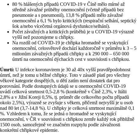
80 % hlášených případů COVID-19 v Číně mělo mírné až
středně závažné průběhy onemocnění (včetně případů bez
pneumonie a s pneumonií), 13,8 % případů mělo závažné
onemocnění a 6,1 % bylo kritických (respirační selhání, septický
šok a/nebo vícečetná orgánová dysfunkce/selhání).
Počet závažných a kritických průběhů je u COVID-19 výrazně
vyšší než pozorujeme u chřipky.
Na rozdíl od COVID-19 je chřipka hromadně se vyskytující
onemocnění, celosvětově dochází každoročně v průměru k 3 – 5
milionům závažných případů chřipky a k 290 000 – 650 000
úmrtí na onemocnění dýchacích cest v souvislosti s chřipkou.
Úmrtí:
U infekce koronavirem je 30 až 40x vyšší pravděpodobnost
úmrtí, než je tomu u běžné chřipky. Toto v zásadě platí pro všechny
věkové kategorie dospělých, u dětí zatím není dostatek dat pro
porovnání. Podle dostupných údajů se u onemocnění COVID-19
uvádí celková smrtnost 0,5-2,8 % (konkrétně v Číně 2,3%, v Itálii
2,8% a v Jižní Koreji 0,5%, tj. průměr dle celkového počtu případů
okolo 2,5%), výrazně se zvyšuje s věkem, přičemž nejvyšší je u osob
nad 80 let (3,7-14,8 %). U chřipky je celková smrtnost maximálně 0,1
%. Vzhledem k tomu, že se jedná o hromadně se vyskytující
onemocnění, v ČR v souvislosti s chřipkou zemře každý rok přibližně
1500 osob, samozřejmě ve značném rozptylu podle závažnosti
konkrétní chřipkové epidemie.