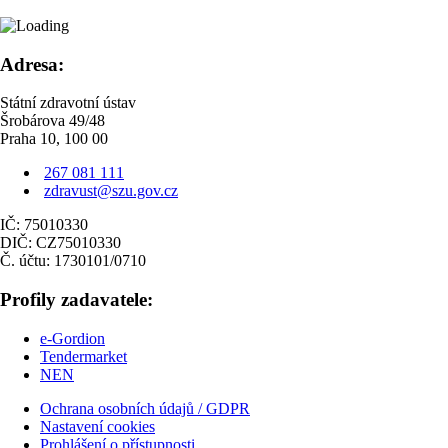
Adresa:
Státní zdravotní ústav
Šrobárova 49/48
Praha 10, 100 00
267 081 111
zdravust@szu.gov.cz
IČ: 75010330
DIČ: CZ75010330
Č. účtu: 1730101/0710
Profily zadavatele:
e-Gordion
Tendermarket
NEN
Ochrana osobních údajů / GDPR
Nastavení cookies
Prohlášení o přístupnosti