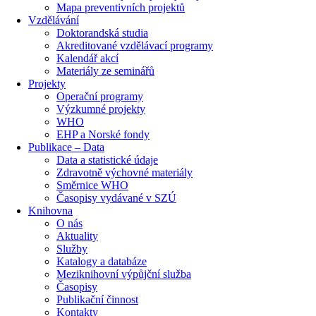
Mapa preventivních projektů
Vzdělávání
Doktorandská studia
Akreditované vzdělávací programy
Kalendář akcí
Materiály ze seminářů
Projekty
Operační programy
Výzkumné projekty
WHO
EHP a Norské fondy
Publikace – Data
Data a statistické údaje
Zdravotně výchovné materiály
Směrnice WHO
Časopisy vydávané v SZÚ
Knihovna
O nás
Aktuality
Služby
Katalogy a databáze
Meziknihovní výpůjční služba
Časopisy
Publikační činnost
Kontakty