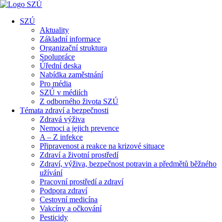
SZÚ
Aktuality
Základní informace
Organizační struktura
Spolupráce
Úřední deska
Nabídka zaměstnání
Pro média
SZÚ v médiích
Z odborného života SZÚ
Témata zdraví a bezpečnosti
Zdravá výživa
Nemoci a jejich prevence
A – Z infekce
Připravenost a reakce na krizové situace
Zdraví a životní prostředí
Zdraví, výživa, bezpečnost potravin a předmětů běžného
užívání
Pracovní prostředí a zdraví
Podpora zdraví
Cestovní medicína
Vakcíny a očkování
Pesticidy