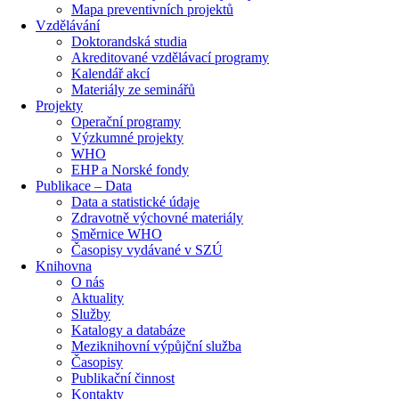
Mapa preventivních projektů
Vzdělávání
Doktorandská studia
Akreditované vzdělávací programy
Kalendář akcí
Materiály ze seminářů
Projekty
Operační programy
Výzkumné projekty
WHO
EHP a Norské fondy
Publikace – Data
Data a statistické údaje
Zdravotně výchovné materiály
Směrnice WHO
Časopisy vydávané v SZÚ
Knihovna
O nás
Aktuality
Služby
Katalogy a databáze
Meziknihovní výpůjční služba
Časopisy
Publikační činnost
Kontakty