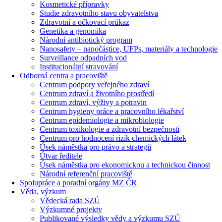
Kosmetické přípravky
Studie zdravotního stavu obyvatelstva
Zdravotní a očkovací průkaz
Genetika a genomika
Národní antibiotický program
Nanosafety – nanočástice, UFPs, materiály a technologie
Surveillance odpadních vod
Institucionální stravování
Odborná centra a pracoviště
Centrum podpory veřejného zdraví
Centrum zdraví a životního prostředí
Centrum zdraví, výživy a potravin
Centrum hygieny práce a pracovního lékařství
Centrum epidemiologie a mikrobiologie
Centrum toxikologie a zdravotní bezpečnosti
Centrum pro hodnocení rizik chemických látek
Úsek náměstka pro právo a strategii
Útvar ředitele
Úsek náměstka pro ekonomickou a technickou činnost
Národní referenční pracoviště
Spolupráce a poradní orgány MZ ČR
Věda, výzkum
Vědecká rada SZÚ
Výzkumné projekty
Publikované výsledky vědy a výzkumu SZÚ