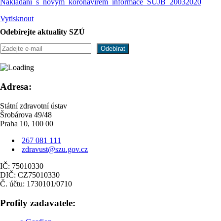
Nakladani_s_novym_koronavirem_informace_SUJB_20032020
Vytisknout
Odebírejte aktuality SZÚ
Adresa:
Státní zdravotní ústav
Šrobárova 49/48
Praha 10, 100 00
267 081 111
zdravust@szu.gov.cz
IČ: 75010330
DIČ: CZ75010330
Č. účtu: 1730101/0710
Profily zadavatele: