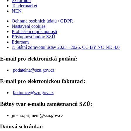
e-Gordion
Tendermarket
NEN
Ochrana osobních údajů / GDPR
Nastavení cookies
Prohlášení o přístupnosti
Přístupnost budov SZÚ
Eduroam
© Státní zdravotní ústav 2023 - 2026, CC BY-NC-ND 4.0
E-mail pro elektronická podání:
podatelna@szu.gov.cz
E-mail pro elektronickou fakturaci:
fakturace@szu.gov.cz
Běžný tvar e-mailu zaměstnanců SZÚ:
jmeno.prijmeni@szu.gov.cz
Datová schránka: