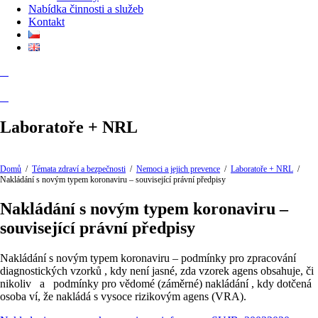
Nabídka činnosti a služeb
Kontakt
Laboratoře + NRL
Domů
/
Témata zdraví a bezpečnosti
/
Nemoci a jejich prevence
/
Laboratoře + NRL
/
Nakládání s novým typem koronaviru – související právní předpisy
Nakládání s novým typem koronaviru –
související právní předpisy
Nakládání s novým typem koronaviru – podmínky pro zpracování
diagnostických vzorků , kdy není jasné, zda vzorek agens obsahuje, či
nikoliv a podmínky pro vědomé (záměrné) nakládání , kdy dotčená
osoba ví, že nakládá s vysoce rizikovým agens (VRA).