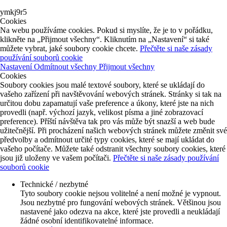
ymkj9r5
Cookies
Na webu používáme cookies. Pokud si myslíte, že je to v pořádku,
klikněte na „Přijmout všechny“. Kliknutím na „Nastavení“ si také
můžete vybrat, jaké soubory cookie chcete.
Přečtěte si naše zásady
používání souborů cookie
Nastavení
Odmítnout všechny
Přijmout všechny
Cookies
Soubory cookies jsou malé textové soubory, které se ukládají do
vašeho zařízení při navštěvování webových stránek. Stránky si tak na
určitou dobu zapamatují vaše preference a úkony, které jste na nich
provedli (např. výchozí jazyk, velikost písma a jiné zobrazovací
preference). Příští návštěva tak pro vás může být snazší a web bude
užitečnější. Při procházení našich webových stránek můžete změnit své
předvolby a odmítnout určité typy cookies, které se mají ukládat do
vašeho počítače. Můžete také odstranit všechny soubory cookies, které
jsou již uloženy ve vašem počítači.
Přečtěte si naše zásady používání
souborů cookie
Technické / nezbytné
Tyto soubory cookie nejsou volitelné a není možné je vypnout.
Jsou nezbytné pro fungování webových stránek. Většinou jsou
nastavené jako odezva na akce, které jste provedli a neukládají
žádné osobní identifikovatelné informace.