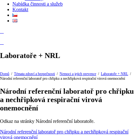
Nabídka činnosti a služeb
Kontakt
Laboratoře + NRL
Domů
/
Témata zdraví a bezpečnosti
/
Nemoci a jejich prevence
/
Laboratoře + NRL
/
Národní referenční laboratoř pro chřipku a nechřipková respirační virová onemocnění
Národní referenční laboratoř pro chřipku
a nechřipková respirační virová
onemocnění
Odkaz na stránky Národní referenční laboratoře.
Národní referenční laboratoř pro chřipku a nechřipková respirační
virová onemocnění