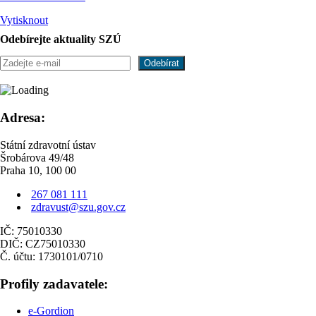
Vytisknout
Odebírejte aktuality SZÚ
Adresa:
Státní zdravotní ústav
Šrobárova 49/48
Praha 10, 100 00
267 081 111
zdravust@szu.gov.cz
IČ: 75010330
DIČ: CZ75010330
Č. účtu: 1730101/0710
Profily zadavatele:
e-Gordion