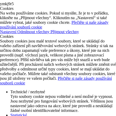
ymkj9r5
Cookies
Na webu používáme cookies. Pokud si myslíte, že je to v pořádku,
klikněte na „Přijmout všechny“. Kliknutím na „Nastavení“ si také
můžete vybrat, jaké soubory cookie chcete.
Přečtěte si naše zásady
používání souborů cookie
Nastavení
Odmítnout všechny
Přijmout všechny
Cookies
Soubory cookies jsou malé textové soubory, které se ukládají do
vašeho zařízení při navštěvování webových stránek. Stránky si tak na
určitou dobu zapamatují vaše preference a úkony, které jste na nich
provedli (např. výchozí jazyk, velikost písma a jiné zobrazovací
preference). Příští návštěva tak pro vás může být snazší a web bude
užitečnější. Při procházení našich webových stránek můžete změnit své
předvolby a odmítnout určité typy cookies, které se mají ukládat do
vašeho počítače. Můžete také odstranit všechny soubory cookies, které
jsou již uloženy ve vašem počítači.
Přečtěte si naše zásady používání
souborů cookie
Technické / nezbytné
Tyto soubory cookie nejsou volitelné a není možné je vypnout.
Jsou nezbytné pro fungování webových stránek. Většinou jsou
nastavené jako odezva na akce, které jste provedli a neukládají
žádné osobní identifikovatelné informace.
Statistické