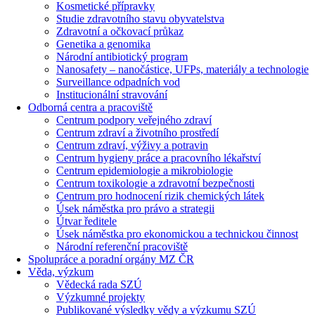
Kosmetické přípravky
Studie zdravotního stavu obyvatelstva
Zdravotní a očkovací průkaz
Genetika a genomika
Národní antibiotický program
Nanosafety – nanočástice, UFPs, materiály a technologie
Surveillance odpadních vod
Institucionální stravování
Odborná centra a pracoviště
Centrum podpory veřejného zdraví
Centrum zdraví a životního prostředí
Centrum zdraví, výživy a potravin
Centrum hygieny práce a pracovního lékařství
Centrum epidemiologie a mikrobiologie
Centrum toxikologie a zdravotní bezpečnosti
Centrum pro hodnocení rizik chemických látek
Úsek náměstka pro právo a strategii
Útvar ředitele
Úsek náměstka pro ekonomickou a technickou činnost
Národní referenční pracoviště
Spolupráce a poradní orgány MZ ČR
Věda, výzkum
Vědecká rada SZÚ
Výzkumné projekty
Publikované výsledky vědy a výzkumu SZÚ