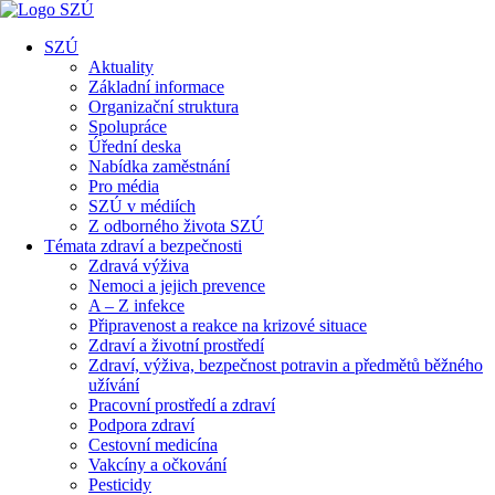
SZÚ
Aktuality
Základní informace
Organizační struktura
Spolupráce
Úřední deska
Nabídka zaměstnání
Pro média
SZÚ v médiích
Z odborného života SZÚ
Témata zdraví a bezpečnosti
Zdravá výživa
Nemoci a jejich prevence
A – Z infekce
Připravenost a reakce na krizové situace
Zdraví a životní prostředí
Zdraví, výživa, bezpečnost potravin a předmětů běžného
užívání
Pracovní prostředí a zdraví
Podpora zdraví
Cestovní medicína
Vakcíny a očkování
Pesticidy