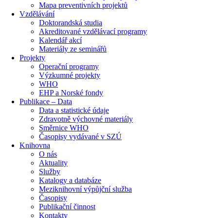
Mapa preventivních projektů
Vzdělávání
Doktorandská studia
Akreditované vzdělávací programy
Kalendář akcí
Materiály ze seminářů
Projekty
Operační programy
Výzkumné projekty
WHO
EHP a Norské fondy
Publikace – Data
Data a statistické údaje
Zdravotně výchovné materiály
Směrnice WHO
Časopisy vydávané v SZÚ
Knihovna
O nás
Aktuality
Služby
Katalogy a databáze
Meziknihovní výpůjční služba
Časopisy
Publikační činnost
Kontakty