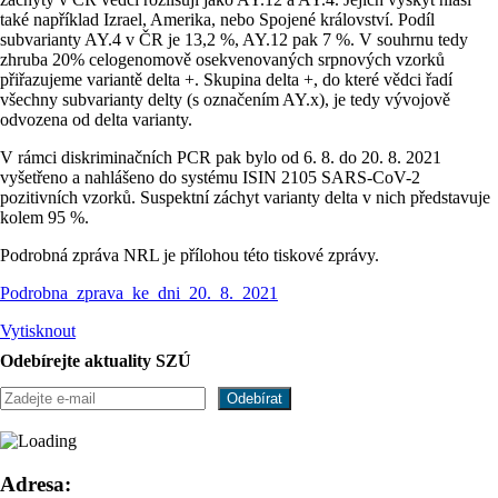
také například Izrael, Amerika, nebo Spojené království. Podíl
subvarianty AY.4 v ČR je 13,2 %, AY.12 pak 7 %. V souhrnu tedy
zhruba 20% celogenomově osekvenovaných srpnových vzorků
přiřazujeme variantě delta +. Skupina delta +, do které vědci řadí
všechny subvarianty delty (s označením AY.x), je tedy vývojově
odvozena od delta varianty.
V rámci diskriminačních PCR pak bylo od 6. 8. do 20. 8. 2021
vyšetřeno a nahlášeno do systému ISIN 2105 SARS-CoV-2
pozitivních vzorků. Suspektní záchyt varianty delta v nich představuje
kolem 95 %.
Podrobná zpráva NRL je přílohou této tiskové zprávy.
Podrobna_zprava_ke_dni_20._8._2021
Vytisknout
Odebírejte aktuality SZÚ
Adresa: