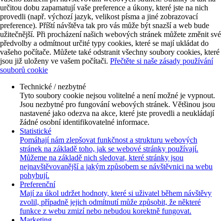
určitou dobu zapamatují vaše preference a úkony, které jste na nich
provedli (např. výchozí jazyk, velikost písma a jiné zobrazovací
preference). Příští návštěva tak pro vás může být snazší a web bude
užitečnější. Při procházení našich webových stránek můžete změnit své
předvolby a odmítnout určité typy cookies, které se mají ukládat do
vašeho počítače. Můžete také odstranit všechny soubory cookies, které
jsou již uloženy ve vašem počítači.
Přečtěte si naše zásady používání
souborů cookie
Technické / nezbytné
Tyto soubory cookie nejsou volitelné a není možné je vypnout.
Jsou nezbytné pro fungování webových stránek. Většinou jsou
nastavené jako odezva na akce, které jste provedli a neukládají
žádné osobní identifikovatelné informace.
Statistické
Pomáhají nám zlepšovat funkčnost a strukturu webových
stránek na základě toho, jak se webové stránky používají.
Můžeme na základě nich sledovat, které stránky jsou
nejnavštěvovanější a jakým způsobem se návštěvnici na webu
pohybují.
Preferenční
Mají za úkol udržet hodnoty, které si uživatel během návštěvy
zvolil, případně jejich odmítnutí může způsobit, že některé
funkce z webu zmizí nebo nebudou korektně fungovat.
Marketing