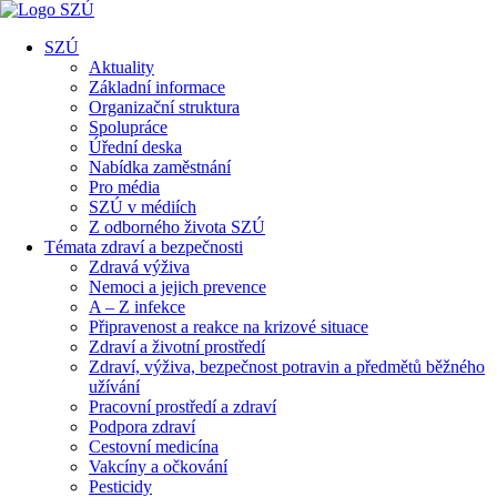
SZÚ
Aktuality
Základní informace
Organizační struktura
Spolupráce
Úřední deska
Nabídka zaměstnání
Pro média
SZÚ v médiích
Z odborného života SZÚ
Témata zdraví a bezpečnosti
Zdravá výživa
Nemoci a jejich prevence
A – Z infekce
Připravenost a reakce na krizové situace
Zdraví a životní prostředí
Zdraví, výživa, bezpečnost potravin a předmětů běžného
užívání
Pracovní prostředí a zdraví
Podpora zdraví
Cestovní medicína
Vakcíny a očkování
Pesticidy