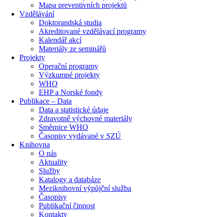
Mapa preventivních projektů
Vzdělávání
Doktorandská studia
Akreditované vzdělávací programy
Kalendář akcí
Materiály ze seminářů
Projekty
Operační programy
Výzkumné projekty
WHO
EHP a Norské fondy
Publikace – Data
Data a statistické údaje
Zdravotně výchovné materiály
Směrnice WHO
Časopisy vydávané v SZÚ
Knihovna
O nás
Aktuality
Služby
Katalogy a databáze
Meziknihovní výpůjční služba
Časopisy
Publikační činnost
Kontakty