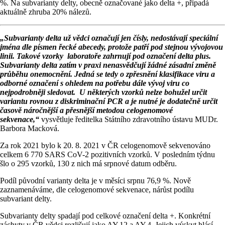
%. Na subvarianty delty, obecně označované jako delta +, připadá
aktuálně zhruba 20% nálezů.
„Subvarianty delta už vědci označují jen čísly, nedostávají speciální
jména dle písmen řecké abecedy, protože patří pod stejnou vývojovou
linii. Takové vzorky laboratoře zahrnují pod označení delta plus.
Subvarianty delta zatím v praxi nenasvědčují žádné zásadní změně
průběhu onemocnění. Jedná se tedy o zpřesnění klasifikace viru a
odborné označení s ohledem na potřebu dále vývoj viru co
nejpodrobněji sledovat. U některých vzorků nelze bohužel určit
variantu rovnou z diskriminační PCR a je nutné je dodatečně určit
časově náročnější a přesnější metodou celogenomové
sekvenace,“
vysvětluje ředitelka Státního zdravotního ústavu MUDr.
Barbora Macková.
Za rok 2021 bylo k 20. 8. 2021 v ČR celogenomově sekvenováno
celkem 6 770 SARS CoV-2 pozitivních vzorků. V posledním týdnu
šlo o 295 vzorků, 130 z nich má srpnové datum odběru.
Podíl původní varianty delta je v měsíci srpnu 76,9 %. Nově
zaznamenáváme, dle celogenomové sekvenace, nárůst podílu
subvariant delty.
Subvarianty delty spadají pod celkové označení delta +. Konkrétní
záchyty v ČR vědci rozlišují jako AY.12 a AY.4. Jejich výskyt hlásí