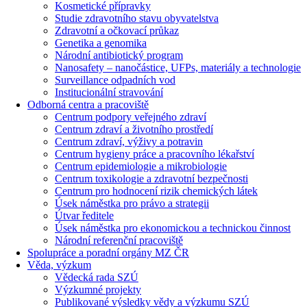
Kosmetické přípravky
Studie zdravotního stavu obyvatelstva
Zdravotní a očkovací průkaz
Genetika a genomika
Národní antibiotický program
Nanosafety – nanočástice, UFPs, materiály a technologie
Surveillance odpadních vod
Institucionální stravování
Odborná centra a pracoviště
Centrum podpory veřejného zdraví
Centrum zdraví a životního prostředí
Centrum zdraví, výživy a potravin
Centrum hygieny práce a pracovního lékařství
Centrum epidemiologie a mikrobiologie
Centrum toxikologie a zdravotní bezpečnosti
Centrum pro hodnocení rizik chemických látek
Úsek náměstka pro právo a strategii
Útvar ředitele
Úsek náměstka pro ekonomickou a technickou činnost
Národní referenční pracoviště
Spolupráce a poradní orgány MZ ČR
Věda, výzkum
Vědecká rada SZÚ
Výzkumné projekty
Publikované výsledky vědy a výzkumu SZÚ