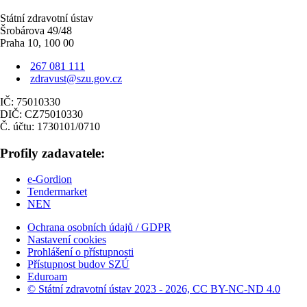
Státní zdravotní ústav
Šrobárova 49/48
Praha 10, 100 00
267 081 111
zdravust@szu.gov.cz
IČ: 75010330
DIČ: CZ75010330
Č. účtu: 1730101/0710
Profily zadavatele:
e-Gordion
Tendermarket
NEN
Ochrana osobních údajů / GDPR
Nastavení cookies
Prohlášení o přístupnosti
Přístupnost budov SZÚ
Eduroam
© Státní zdravotní ústav 2023 - 2026, CC BY-NC-ND 4.0