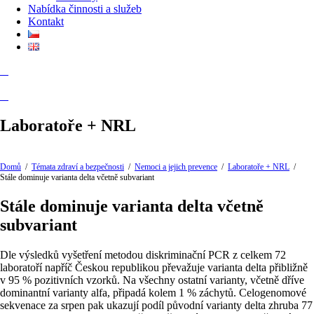
Nabídka činnosti a služeb
Kontakt
Laboratoře + NRL
Domů
/
Témata zdraví a bezpečnosti
/
Nemoci a jejich prevence
/
Laboratoře + NRL
/
Stále dominuje varianta delta včetně subvariant
Stále dominuje varianta delta včetně
subvariant
Dle výsledků vyšetření metodou diskriminační PCR z celkem 72
laboratoří napříč Českou republikou převažuje varianta delta přibližně
v 95 % pozitivních vzorků. Na všechny ostatní varianty, včetně dříve
dominantní varianty alfa, připadá kolem 1 % záchytů. Celogenomové
sekvenace za srpen pak ukazují podíl původní varianty delta zhruba 77