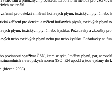
svařování a příbuzných procesech. Laboratorní metoda pro vzorkování
ckých materiálů.
ařízení pro detekci a měření hořlavých plynů, toxických plynů nebo k
cká zařízení pro detekci a měření hořlavých plynů, toxických plynů n
avých plynů, toxických plynů nebo kyslíku. Požadavky a zkoušky pro za
lavých nebo toxických plynů nebo par nebo kyslíku. Požadavky na funk
o povinnosti využívat ČSN, které se týkají měření plynů, par, aeroso
 mezinárodních a evropských norem (ISO, EN apod.) a jsou vydány do 
. (březen 2008)