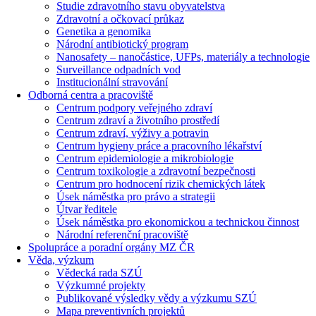
Studie zdravotního stavu obyvatelstva
Zdravotní a očkovací průkaz
Genetika a genomika
Národní antibiotický program
Nanosafety – nanočástice, UFPs, materiály a technologie
Surveillance odpadních vod
Institucionální stravování
Odborná centra a pracoviště
Centrum podpory veřejného zdraví
Centrum zdraví a životního prostředí
Centrum zdraví, výživy a potravin
Centrum hygieny práce a pracovního lékařství
Centrum epidemiologie a mikrobiologie
Centrum toxikologie a zdravotní bezpečnosti
Centrum pro hodnocení rizik chemických látek
Úsek náměstka pro právo a strategii
Útvar ředitele
Úsek náměstka pro ekonomickou a technickou činnost
Národní referenční pracoviště
Spolupráce a poradní orgány MZ ČR
Věda, výzkum
Vědecká rada SZÚ
Výzkumné projekty
Publikované výsledky vědy a výzkumu SZÚ
Mapa preventivních projektů