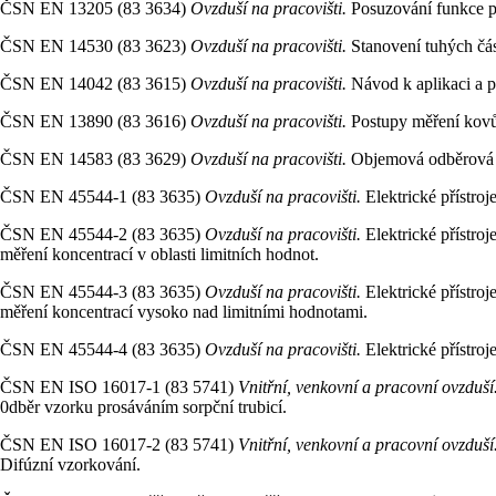
ČSN EN 13205 (83 3634)
Ovzduší na pracovišti.
Posuzování funkce p
ČSN EN 14530 (83 3623)
Ovzduší na pracovišti.
Stanovení tuhých čá
ČSN EN 14042 (83 3615)
Ovzduší na pracovišti.
Návod k aplikaci a 
ČSN EN 13890 (83 3616)
Ovzduší na pracovišti.
Postupy měření kovů
ČSN EN 14583 (83 3629)
Ovzduší na pracovišti.
Objemová odběrová z
ČSN EN 45544-1 (83 3635)
Ovzduší na pracovišti.
Elektrické přístro
ČSN EN 45544-2 (83 3635)
Ovzduší na pracovišti.
Elektrické přístro
měření koncentrací v oblasti limitních hodnot.
ČSN EN 45544-3 (83 3635)
Ovzduší na pracovišti.
Elektrické přístro
měření koncentrací vysoko nad limitními hodnotami.
ČSN EN 45544-4 (83 3635)
Ovzduší na pracovišti.
Elektrické přístro
ČSN EN ISO 16017-1 (83 5741)
Vnitřní, venkovní a pracovní ovzduší
0dběr vzorku prosáváním sorpční trubicí.
ČSN EN ISO 16017-2 (83 5741)
Vnitřní, venkovní a pracovní ovzduší
Difúzní vzorkování.