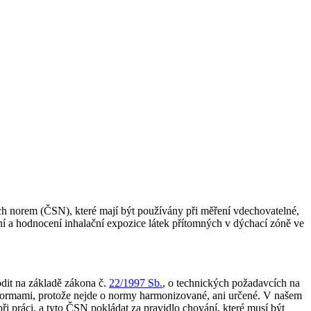
kých norem (ČSN), které mají být používány při měření vdechovatelné,
ení a hodnocení inhalační expozice látek přítomných v dýchací zóně ve
dit na základě zákona č.
22/1997 Sb.
, o technických požadavcích na
i normami, protože nejde o normy harmonizované, ani určené. V našem
ři práci, a tyto ČSN pokládat za pravidlo chování, které musí být