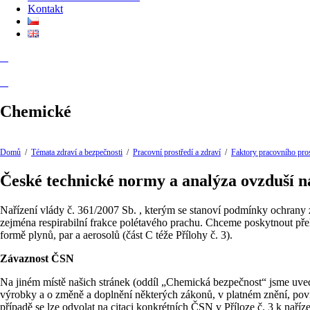
Kontakt
Chemické
Domů
/
Témata zdraví a bezpečnosti
/
Pracovní prostředí a zdraví
/
Faktory pracovního pros
České technické normy a analýza ovzduší n
Nařízení vlády č. 361/2007 Sb. , kterým se stanoví podmínky ochrany z
zejména respirabilní frakce polétavého prachu. Chceme poskytnout přehl
formě plynů, par a aerosolů (část C téže Přílohy č. 3).
Závaznost ČSN
Na jiném místě našich stránek (oddíl „Chemická bezpečnost“ jsme uve
výrobky a o změně a doplnění některých zákonů, v platném znění, pov
případě se lze odvolat na citaci konkrétních ČSN v Příloze č. 3 k naříz