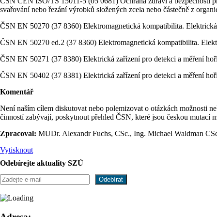
ČSN CEN ISO/TS 15011-5 (05 0681) Ochrana zdraví a bezpečnosti při 
svařování nebo řezání výrobků složených zcela nebo částečně z organi
ČSN EN 50270 (37 8360) Elektromagnetická kompatibilita. Elektrická z
ČSN EN 50270 ed.2 (37 8360) Elektromagnetická kompatibilita. Elektri
ČSN EN 50271 (37 8380) Elektrická zařízení pro detekci a měření hořl
ČSN EN 50402 (37 8381) Elektrická zařízení pro detekci a měření hoř
Komentář
Není naším cílem diskutovat nebo polemizovat o otázkách možnosti neb
činností zabývají, poskytnout přehled ČSN, které jsou českou mutací
Zpracoval:
MUDr. Alexandr Fuchs, CSc., Ing. Michael Waldman CSc
Vytisknout
Odebírejte aktuality SZÚ
Adresa: