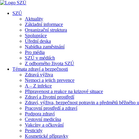
SZÚ
Aktuality
Základní informace
Organizační struktura
Spolupráce
Úřední deska
Nabídka zaměstnání
Pro média
SZÚ v médiích
Z odborného života SZÚ
Témata zdraví a bezpečnosti
Zdravá výživa
Nemoci a jejich prevence
A – Z infekce
Připravenost a reakce na krizové situace
Zdraví a životní prostředí
Zdraví, výživa, bezpečnost potravin a předmětů běžného u
Pracovní prostředí a zdraví
Podpora zdraví
Cestovní medicína
Vakcíny a očkování
Pesticidy
Kosmetické přípravky