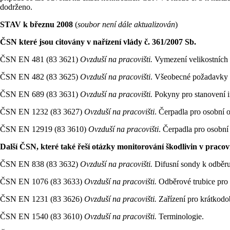
dodrženo.
STAV k březnu 2008
(
soubor není dále aktualizován
)
ČSN které jsou citovány v
nařízení vlády č. 361/2007 Sb.
ČSN EN 481 (83 3621)
Ovzduší na pracovišti.
Vymezení velikostních 
ČSN EN 482 (83 3625)
Ovzduší na pracovišti
. Všeobecné požadavky 
ČSN EN 689 (83 3631)
Ovzduší na pracovišti.
Pokyny pro stanovení i
ČSN EN 1232 (83 3627)
Ovzduší na pracovišti
. Čerpadla pro osobní 
ČSN EN 12919 (83 3610)
Ovzduší na pracovišti
. Čerpadla pro osobn
Další ČSN, které také řeší otázky monitorování škodlivin v praco
ČSN EN 838 (83 3632)
Ovzduší na pracovišti.
Difusní sondy k odběru
ČSN EN 1076 (83 3633)
Ovzduší na pracovišti.
Odběrové trubice pro 
ČSN EN 1231 (83 3626)
Ovzduší na pracovišti.
Zařízení pro krátkodo
ČSN EN 1540 (83 3610)
Ovzduší na pracovišti.
Terminologie.