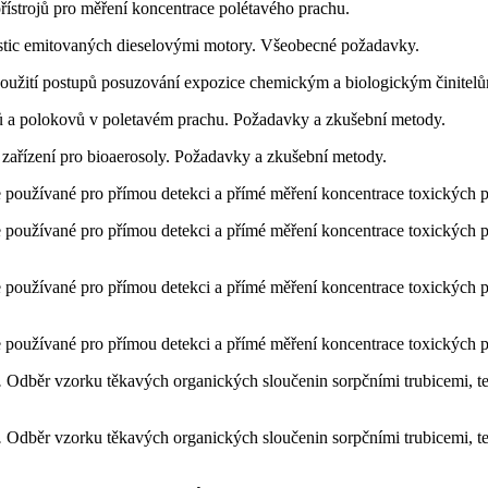
řístrojů pro měření koncentrace polétavého prachu.
stic emitovaných dieselovými motory. Všeobecné požadavky.
použití postupů posuzování expozice chemickým a biologickým činitel
 a polokovů v poletavém prachu. Požadavky a zkušební metody.
ařízení pro bioaerosoly. Požadavky a zkušební metody.
je používané pro přímou detekci a přímé měření koncentrace toxických
je používané pro přímou detekci a přímé měření koncentrace toxických 
je používané pro přímou detekci a přímé měření koncentrace toxických 
je používané pro přímou detekci a přímé měření koncentrace toxických pl
.
Odběr vzorku těkavých organických sloučenin sorpčními trubicemi, tep
.
Odběr vzorku těkavých organických sloučenin sorpčními trubicemi, tep