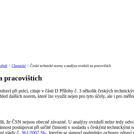
tředí
/
Chemické
/
České technické normy a analýza ovzduší na pracovištích
a pracovištích
draví při práci, cituje v části D Přílohy č. 3 několik českých technic
ed dalších norem, které lze využít nejen pro tyto účely, ale i pro měř
dli, že ČSN nejsou obecně závazné. U analýzy ovzduší nelze tedy odvo
innost postupovat při určité činnosti v souladu s českými technickým
ení vlády č.
361/2007 Sb.
, kterým se stanoví podmínky ochrany zdraví p