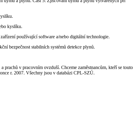
 dýmu a plynů. Část 5: Zjišťování dýmu a plynů vytvářených při
yslíku.
ebo kyslíku.
řízení používající software a/nebo digitální technologie.
ční bezpečnost stabilních systémů detekce plynů.
lů a prachů v pracovním ovzduší. Chceme zaměstnancům, kteří se touto
konce r. 2007. Všechny jsou v databázi CPL-SZÚ.