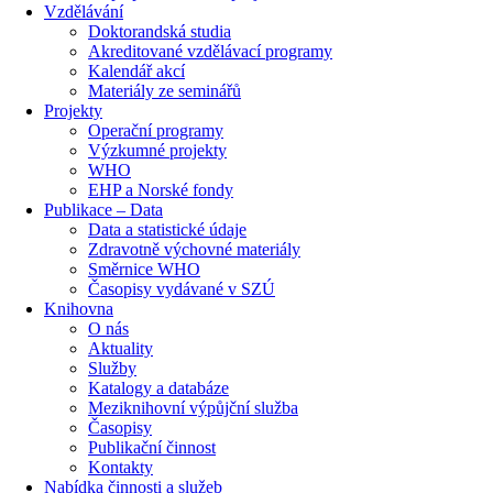
Vzdělávání
Doktorandská studia
Akreditované vzdělávací programy
Kalendář akcí
Materiály ze seminářů
Projekty
Operační programy
Výzkumné projekty
WHO
EHP a Norské fondy
Publikace – Data
Data a statistické údaje
Zdravotně výchovné materiály
Směrnice WHO
Časopisy vydávané v SZÚ
Knihovna
O nás
Aktuality
Služby
Katalogy a databáze
Meziknihovní výpůjční služba
Časopisy
Publikační činnost
Kontakty
Nabídka činnosti a služeb