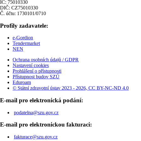
IČ: 75010330
DIČ: CZ75010330
Č. účtu: 1730101/0710
Profily zadavatele:
e-Gordion
Tendermarket
NEN
Ochrana osobních údajů / GDPR
Nastavení cookies
Prohlášení o přístupnosti
Přístupnost budov SZÚ
Eduroam
© Státní zdravotní ústav 2023 - 2026, CC BY-NC-ND 4.0
E-mail pro elektronická podání:
podatelna@szu.gov.cz
E-mail pro elektronickou fakturaci:
fakturace@szu.gov.cz