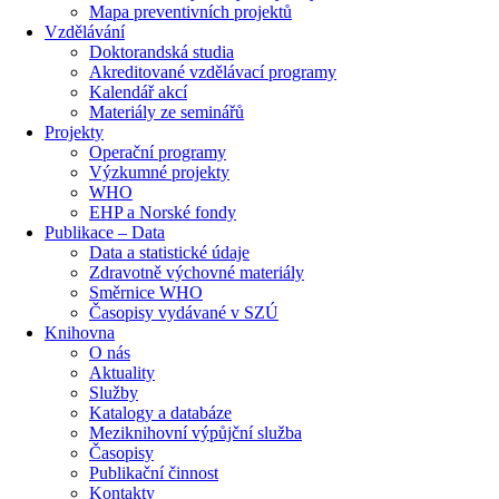
Mapa preventivních projektů
Vzdělávání
Doktorandská studia
Akreditované vzdělávací programy
Kalendář akcí
Materiály ze seminářů
Projekty
Operační programy
Výzkumné projekty
WHO
EHP a Norské fondy
Publikace – Data
Data a statistické údaje
Zdravotně výchovné materiály
Směrnice WHO
Časopisy vydávané v SZÚ
Knihovna
O nás
Aktuality
Služby
Katalogy a databáze
Meziknihovní výpůjční služba
Časopisy
Publikační činnost
Kontakty