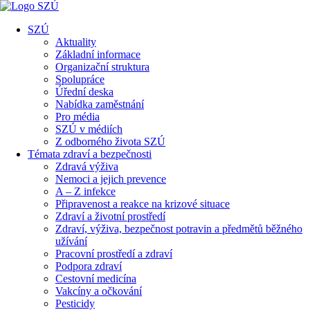
SZÚ
Aktuality
Základní informace
Organizační struktura
Spolupráce
Úřední deska
Nabídka zaměstnání
Pro média
SZÚ v médiích
Z odborného života SZÚ
Témata zdraví a bezpečnosti
Zdravá výživa
Nemoci a jejich prevence
A – Z infekce
Připravenost a reakce na krizové situace
Zdraví a životní prostředí
Zdraví, výživa, bezpečnost potravin a předmětů běžného
užívání
Pracovní prostředí a zdraví
Podpora zdraví
Cestovní medicína
Vakcíny a očkování
Pesticidy