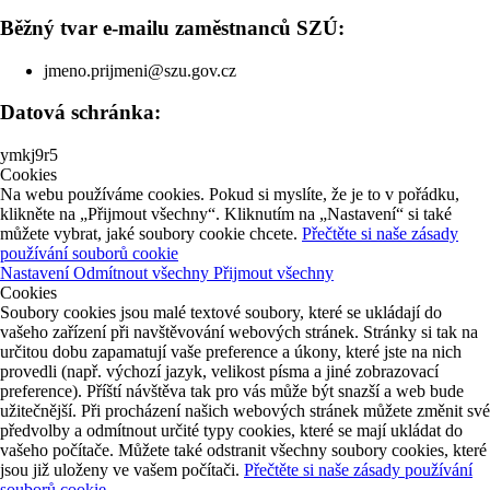
Běžný tvar e-mailu zaměstnanců SZÚ:
jmeno.prijmeni@szu.gov.cz
Datová schránka:
ymkj9r5
Cookies
Na webu používáme cookies. Pokud si myslíte, že je to v pořádku,
klikněte na „Přijmout všechny“. Kliknutím na „Nastavení“ si také
můžete vybrat, jaké soubory cookie chcete.
Přečtěte si naše zásady
používání souborů cookie
Nastavení
Odmítnout všechny
Přijmout všechny
Cookies
Soubory cookies jsou malé textové soubory, které se ukládají do
vašeho zařízení při navštěvování webových stránek. Stránky si tak na
určitou dobu zapamatují vaše preference a úkony, které jste na nich
provedli (např. výchozí jazyk, velikost písma a jiné zobrazovací
preference). Příští návštěva tak pro vás může být snazší a web bude
užitečnější. Při procházení našich webových stránek můžete změnit své
předvolby a odmítnout určité typy cookies, které se mají ukládat do
vašeho počítače. Můžete také odstranit všechny soubory cookies, které
jsou již uloženy ve vašem počítači.
Přečtěte si naše zásady používání
souborů cookie