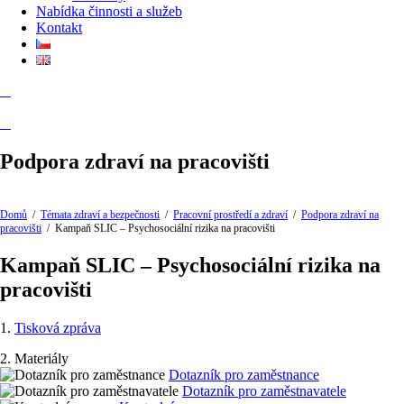
Nabídka činnosti a služeb
Kontakt
Podpora zdraví na pracovišti
Domů
/
Témata zdraví a bezpečnosti
/
Pracovní prostředí a zdraví
/
Podpora zdraví na
pracovišti
/
Kampaň SLIC – Psychosociální rizika na pracovišti
Kampaň SLIC – Psychosociální rizika na
pracovišti
1.
Tisková zpráva
2. Materiály
Dotazník pro zaměstnance
Dotazník pro zaměstnavatele