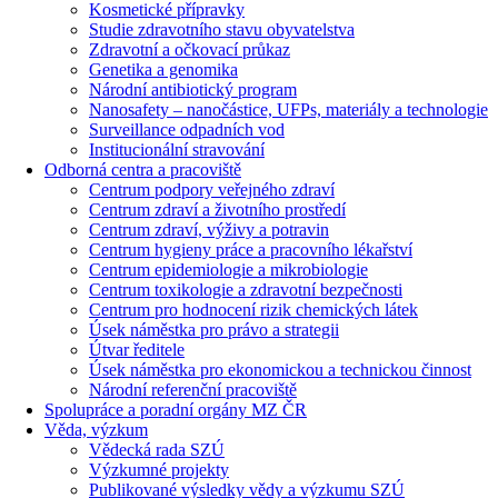
Kosmetické přípravky
Studie zdravotního stavu obyvatelstva
Zdravotní a očkovací průkaz
Genetika a genomika
Národní antibiotický program
Nanosafety – nanočástice, UFPs, materiály a technologie
Surveillance odpadních vod
Institucionální stravování
Odborná centra a pracoviště
Centrum podpory veřejného zdraví
Centrum zdraví a životního prostředí
Centrum zdraví, výživy a potravin
Centrum hygieny práce a pracovního lékařství
Centrum epidemiologie a mikrobiologie
Centrum toxikologie a zdravotní bezpečnosti
Centrum pro hodnocení rizik chemických látek
Úsek náměstka pro právo a strategii
Útvar ředitele
Úsek náměstka pro ekonomickou a technickou činnost
Národní referenční pracoviště
Spolupráce a poradní orgány MZ ČR
Věda, výzkum
Vědecká rada SZÚ
Výzkumné projekty
Publikované výsledky vědy a výzkumu SZÚ