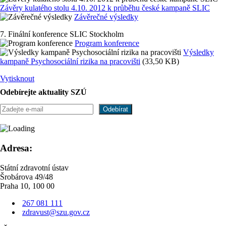
Závěry kulatého stolu 4.10. 2012 k průběhu české kampaně SLIC
Závěrečné výsledky
7. Finální konference SLIC Stockholm
Program konference
Výsledky
kampaně Psychosociální rizika na pracovišti
(33,50 KB)
Vytisknout
Odebírejte aktuality SZÚ
Adresa:
Státní zdravotní ústav
Šrobárova 49/48
Praha 10, 100 00
267 081 111
zdravust@szu.gov.cz