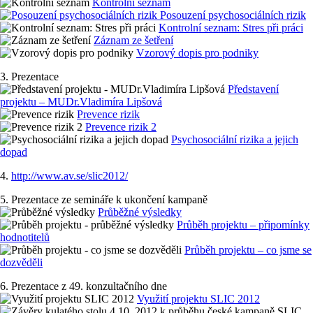
Kontrolní seznam
Posouzení psychosociálních rizik
Kontrolní seznam: Stres při práci
Záznam ze šetření
Vzorový dopis pro podniky
3. Prezentace
Představení
projektu – MUDr.Vladimíra Lipšová
Prevence rizik
Prevence rizik 2
Psychosociální rizika a jejich
dopad
4.
http://www.av.se/slic2012/
5. Prezentace ze semináře k ukončení kampaně
Průběžné výsledky
Průběh projektu – připomínky
hodnotitelů
Průběh projektu – co jsme se
dozvěděli
6. Prezentace z 49. konzultačního dne
Využití projektu SLIC 2012