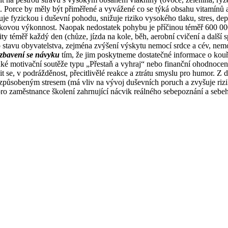
. Porce by měly být přiměřené a vyvážené co se týká obsahu vitamínů a
je fyzickou i duševní pohodu, snižuje riziko vysokého tlaku, stres, de
 celkovou výkonnost. Naopak nedostatek pohybu je příčinou téměř 600 0
ity téměř každý den (chůze, jízda na kole, běh, aerobní cvičení a další s
stavu obyvatelstva, zejména zvýšení výskytu nemocí srdce a cév, nemocí
 zbavení se návyku
tím, že jim poskytneme dostatečné informace o kouřen
é motivační soutěže typu „Přestaň a vyhraj“ nebo finanční ohodnocení
it se, v podrážděnost, přecitlivělé reakce a ztrátu smyslu pro humor. 
způsobeným stresem (má vliv na vývoj duševních poruch a zvyšuje riz
 pro zaměstnance školení zahrnující nácvik reálného sebepoznání a seb