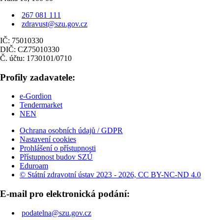
267 081 111
zdravust@szu.gov.cz
IČ: 75010330
DIČ: CZ75010330
Č. účtu: 1730101/0710
Profily zadavatele:
e-Gordion
Tendermarket
NEN
Ochrana osobních údajů / GDPR
Nastavení cookies
Prohlášení o přístupnosti
Přístupnost budov SZÚ
Eduroam
© Státní zdravotní ústav 2023 - 2026, CC BY-NC-ND 4.0
E-mail pro elektronická podání:
podatelna@szu.gov.cz