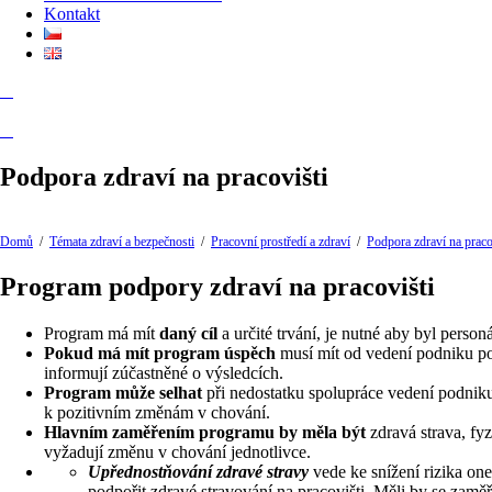
Kontakt
Podpora zdraví na pracovišti
Domů
/
Témata zdraví a bezpečnosti
/
Pracovní prostředí a zdraví
/
Podpora zdraví na praco
Program podpory zdraví na pracovišti
Program má mít
daný cíl
a určité trvání, je nutné aby byl personá
Pokud má mít program úspěch
musí mít od vedení podniku pod
informují zúčastněné o výsledcích.
Program může selhat
při nedostatku spolupráce vedení podniku
k pozitivním změnám v chování.
Hlavním zaměřením programu by měla být
zdravá strava, fyz
vyžadují změnu v chování jednotlivce.
Upřednostňování zdravé stravy
vede ke snížení rizika on
podpořit zdravé stravování na pracovišti. Měli by se zamě