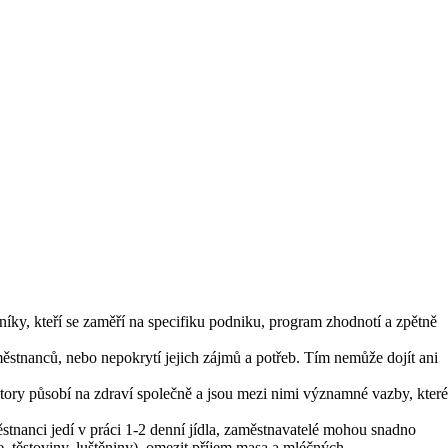
ky, kteří se zaměří na specifiku podniku, program zhodnotí a zpětně
ěstnanců, nebo nepokrytí jejich zájmů a potřeb. Tím nemůže dojít ani
aktory působí na zdraví společně a jsou mezi nimi významné vazby, které
stnanci jedí v práci 1-2 denní jídla, zaměstnavatelé mohou snadno
, těstoviny, luštěniny), omezit příjem masa a mléčných