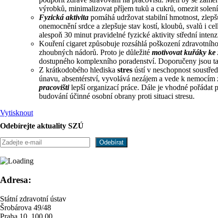
výrobků, minimalizovat příjem tuků a cukrů, omezit solení
Fyzická aktivita
pomáhá udržovat stabilní hmotnost, zlepšu
onemocnění srdce a zlepšuje stav kostí, kloubů, svalů i
alespoň 30 minut pravidelné fyzické aktivity střední intenz
Kouření cigaret způsobuje rozsáhlá poškození zdravotního 
zhoubných nádorů. Proto je důležité
motivovat kuřáky ke
dostupného komplexního poradenství. Doporučeny jsou tak
Z krátkodobého hlediska
stres
ústí v neschopnost soustřed
únavu, absentérství, vyvolává nezájem a vede k nemocím 
pracovišti
lepší organizací práce. Dále je vhodné pořádat
budování účinné osobní obrany proti situaci stresu.
Vytisknout
Odebírejte aktuality SZÚ
Adresa:
Státní zdravotní ústav
Šrobárova 49/48
Praha 10, 100 00