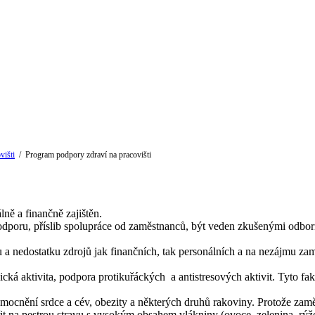
višti
/
Program podpory zdraví na pracovišti
lně a finančně zajištěn.
poru, příslib spolupráce od zaměstnanců, být veden zkušenými odborní
 a nedostatku zdrojů jak finančních, tak personálních a na nezájmu zam
ická aktivita, podpora protikuřáckých a antistresových aktivit. Tyto f
emocnění srdce a cév, obezity a některých druhů rakoviny. Protože zamě
řit na pestrou stravu s vysokým obsahem vlákniny (ovoce, zelenina, rýže