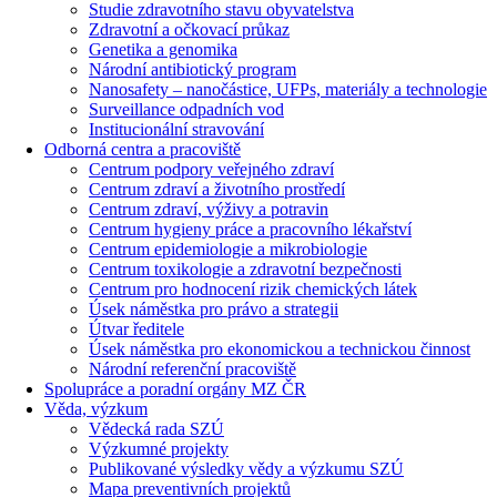
Studie zdravotního stavu obyvatelstva
Zdravotní a očkovací průkaz
Genetika a genomika
Národní antibiotický program
Nanosafety – nanočástice, UFPs, materiály a technologie
Surveillance odpadních vod
Institucionální stravování
Odborná centra a pracoviště
Centrum podpory veřejného zdraví
Centrum zdraví a životního prostředí
Centrum zdraví, výživy a potravin
Centrum hygieny práce a pracovního lékařství
Centrum epidemiologie a mikrobiologie
Centrum toxikologie a zdravotní bezpečnosti
Centrum pro hodnocení rizik chemických látek
Úsek náměstka pro právo a strategii
Útvar ředitele
Úsek náměstka pro ekonomickou a technickou činnost
Národní referenční pracoviště
Spolupráce a poradní orgány MZ ČR
Věda, výzkum
Vědecká rada SZÚ
Výzkumné projekty
Publikované výsledky vědy a výzkumu SZÚ
Mapa preventivních projektů