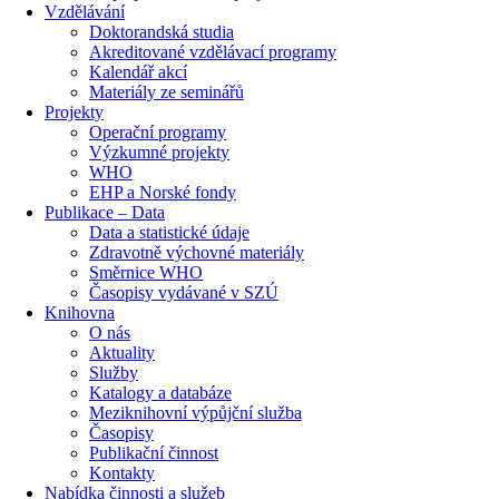
Vzdělávání
Doktorandská studia
Akreditované vzdělávací programy
Kalendář akcí
Materiály ze seminářů
Projekty
Operační programy
Výzkumné projekty
WHO
EHP a Norské fondy
Publikace – Data
Data a statistické údaje
Zdravotně výchovné materiály
Směrnice WHO
Časopisy vydávané v SZÚ
Knihovna
O nás
Aktuality
Služby
Katalogy a databáze
Meziknihovní výpůjční služba
Časopisy
Publikační činnost
Kontakty
Nabídka činnosti a služeb