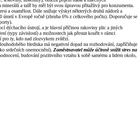
 minerálů a talíř by měl být svou úpravou přitažlivý pro konzumenta.
presi a osamělost. Dále snižuje výskyt některých druhů nádorů a
00 úmrtí v Evropě ročně (zhruba 6% z celkového počtu). Doporučuje se
porty).
 dýchacího ústrojí, a je hlavní příčinou rakoviny plic a jiných
í (typy závislostí) a možnostech jak přestat kouřit v rámci
 pro ty, kdo nad zlozvykem zvítězí.
Z dlouhodobého hlediska má negativní dopad na rozhodování, zapříčiňuje
iko srdečních onemocnění).
Zaměstnavatel může účinně snížit stres na
ehodnocení, budování pozitivního vztahu k sobě samému a lidem okolo,