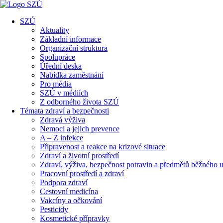
SZÚ
Aktuality
Základní informace
Organizační struktura
Spolupráce
Úřední deska
Nabídka zaměstnání
Pro média
SZÚ v médiích
Z odborného života SZÚ
Témata zdraví a bezpečnosti
Zdravá výživa
Nemoci a jejich prevence
A – Z infekce
Připravenost a reakce na krizové situace
Zdraví a životní prostředí
Zdraví, výživa, bezpečnost potravin a předmětů běžného u
Pracovní prostředí a zdraví
Podpora zdraví
Cestovní medicína
Vakcíny a očkování
Pesticidy
Kosmetické přípravky